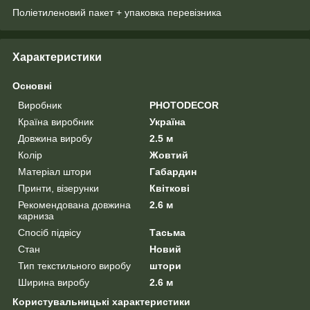
Поліетиленовий пакет + упаковка перевізника
Характеристики
Основні
Виробник
PHOTODECOR
Країна виробник
Україна
Довжина виробу
2.5 м
Колір
Жовтий
Матеріал штори
Габардин
Принти, візерунки
Квіткові
Рекомендована довжина
2.6 м
карниза
Спосіб підвісу
Тасьма
Стан
Новий
Тип текстильного виробу
штори
Ширина виробу
2.6 м
Користувальницькі характеристики