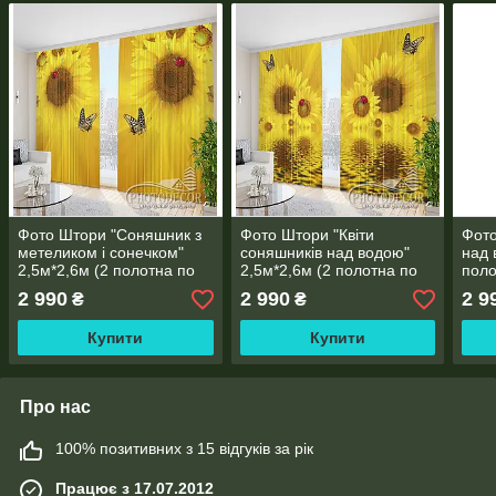
Фото Штори "Соняшник з
Фото Штори "Квіти
Фот
метеликом і сонечком"
соняшників над водою"
над 
2,5м*2,6м (2 полотна по
2,5м*2,6м (2 полотна по
поло
1,30м)
1,30м)
2 990
2 990
2 9
₴
₴
Купити
Купити
Про нас
100% позитивних з 15 відгуків за рік
Працює з 17.07.2012