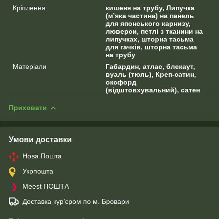
Кріплення:
кишеня на трубу, Липучка
(м’яка частина) на панель
для японського карнизу,
люверси, петлі з тканини на
липучках, шторна тасьма
для гачків, шторна тасьма
на трубу
Матеріали
Габардин, атлас, блекаут,
вуаль (тюль), Креп-сатин,
оксфорд
(відштовхувальний), сатен
Приховати
Умови доставки
Нова Пошта
Укрпошта
Meest ПОШТА
Доставка кур'єром по м. Бровари