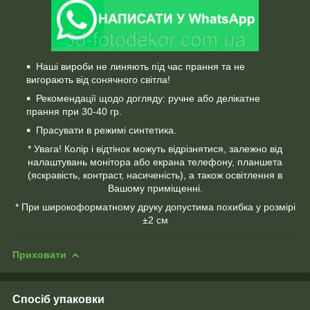
Наші вироби не линяють під час прання та не
вигорають від сонячного світла!
Рекомендації щодо догляду: ручне або делікатне
прання при 30-40 гр.
Прасувати в режимі синтетика.
* Увага! Колір і відтінок можуть відрізнятися, залежно від
налаштувань монітора або екрана телефону, планшета
(яскравість, контраст, насиченість), а також освітлення в
Вашому приміщенні.
* При широкоформатному друку допустима похибка у розмірі
±2 см
Приховати
Спосіб упаковки