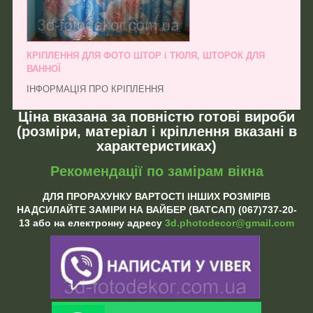
КРІПЛЕННЯ ДЛЯ ФОТО ШТОР і ТЮЛЯ, ШТОРОК ДЛЯ
ВАННОЇ
ІНФОРМАЦІЯ ПРО КРІПЛЕННЯ
Ціна вказана за повністю готові вироби
(розміри, матеріал і кріплення вказані в
характеристиках)
Рекомендації по замірам вікна
ДЛЯ ПРОРАХУНКУ ВАРТОСТІ ІНШИХ РОЗМІРІВ
НАДСИЛАЙТЕ ЗАМІРИ НА ВАЙБЕР (ВАТСАП) (067)737-20-
13 або на електронну адресу
3d.photodecor@gmail.com