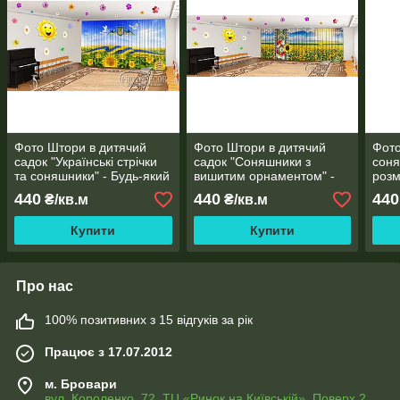
Фото Штори в дитячий
Фото Штори в дитячий
Фото
садок "Українські стрічки
садок "Соняшники з
соня
та соняшники" - Будь-який
вишитим орнаментом" -
розм
розмір! Читаємо опис!
Будь-який розмір!
440
440
440
₴/кв.м
₴/кв.м
Читаємо опис!
Купити
Купити
Про нас
100% позитивних з 15 відгуків за рік
Працює з 17.07.2012
м. Бровари
вул. Короленко, 72, ТЦ «Ринок на Київській», Поверх 2,