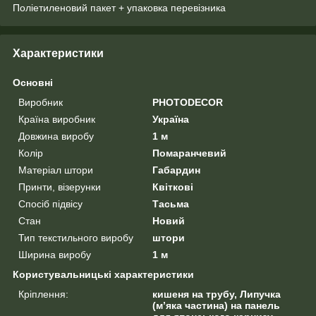
Поліетиленовий пакет + упаковка перевізника
Характеристики
Основні
Виробник
PHOTODECOR
Країна виробник
Україна
Довжина виробу
1 м
Колір
Помаранчевий
Матеріал штори
Габардин
Принти, візерунки
Квіткові
Спосіб підвісу
Тасьма
Стан
Новий
Тип текстильного виробу
штори
Ширина виробу
1 м
Користувальницькі характеристики
Кріплення:
кишеня на трубу, Липучка
(м’яка частина) на панель