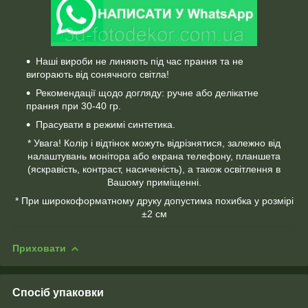
Наші вироби не линяють під час прання та не
вигорають від сонячного світла!
Рекомендації щодо догляду: ручне або делікатне
прання при 30-40 гр.
Прасувати в режимі синтетика.
* Увага! Колір і відтінок можуть відрізнятися, залежно від
налаштувань монітора або екрана телефону, планшета
(яскравість, контраст, насиченість), а також освітлення в
Вашому приміщенні.
* При широкоформатному друку допустима похибка у розмірі
±2 см
Приховати
Спосіб упаковки