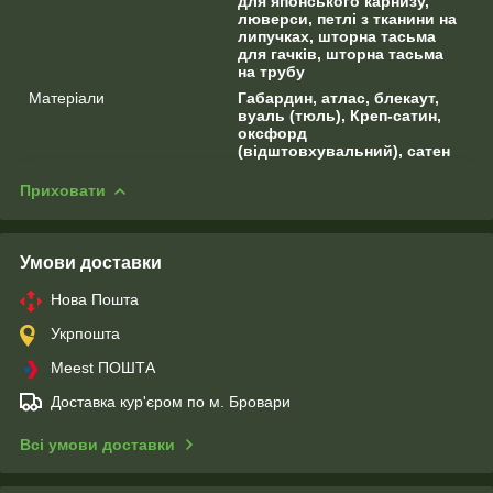
для японського карнизу,
люверси, петлі з тканини на
липучках, шторна тасьма
для гачків, шторна тасьма
на трубу
Матеріали
Габардин, атлас, блекаут,
вуаль (тюль), Креп-сатин,
оксфорд
(відштовхувальний), сатен
Приховати
Умови доставки
Нова Пошта
Укрпошта
Meest ПОШТА
Доставка кур'єром по м. Бровари
Всі умови доставки