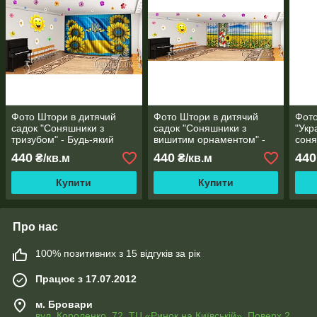
Фото Штори в дитячий
Фото Штори в дитячий
Фото
садок "Соняшники з
садок "Соняшники з
"Укр
тризубом" - Будь-який
вишитим орнаментом" -
соня
розмір! Читаємо опис!
Будь-який розмір!
розм
440
440
440
₴/кв.м
₴/кв.м
Читаємо опис!
Купити
Купити
Про нас
100% позитивних з 15 відгуків за рік
Працює з 17.07.2012
м. Бровари
вул. Короленко, 72, ТЦ «Ринок на Київській», Поверх 2,