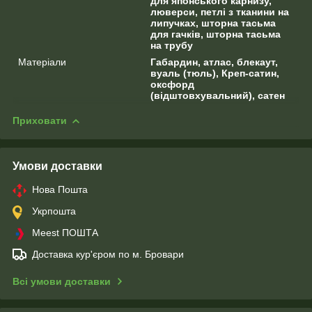
для японського карнизу,
люверси, петлі з тканини на
липучках, шторна тасьма
для гачків, шторна тасьма
на трубу
Матеріали
Габардин, атлас, блекаут,
вуаль (тюль), Креп-сатин,
оксфорд
(відштовхувальний), сатен
Приховати
Умови доставки
Нова Пошта
Укрпошта
Meest ПОШТА
Доставка кур'єром по м. Бровари
Всі умови доставки