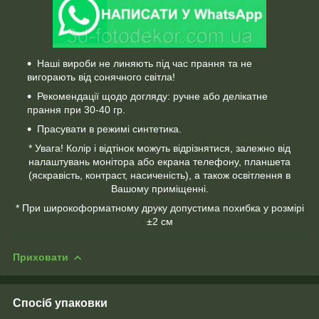
Наші вироби не линяють під час прання та не
вигорають від сонячного світла!
Рекомендації щодо догляду: ручне або делікатне
прання при 30-40 гр.
Прасувати в режимі синтетика.
* Увага! Колір і відтінок можуть відрізнятися, залежно від
налаштувань монітора або екрана телефону, планшета
(яскравість, контраст, насиченість), а також освітлення в
Вашому приміщенні.
* При широкоформатному друку допустима похибка у розмірі
±2 см
Приховати
Спосіб упаковки