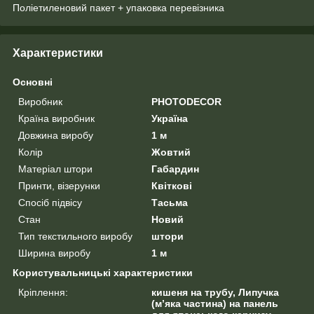
Поліетиленовий пакет + упаковка перевізника
Характеристики
Основні
Виробник
PHOTODECOR
Країна виробник
Україна
Довжина виробу
1 м
Колір
Жовтий
Матеріал штори
Габардин
Принти, візерунки
Квіткові
Спосіб підвісу
Тасьма
Стан
Новий
Тип текстильного виробу
штори
Ширина виробу
1 м
Користувальницькі характеристики
Кріплення:
кишеня на трубу, Липучка
(м’яка частина) на панель