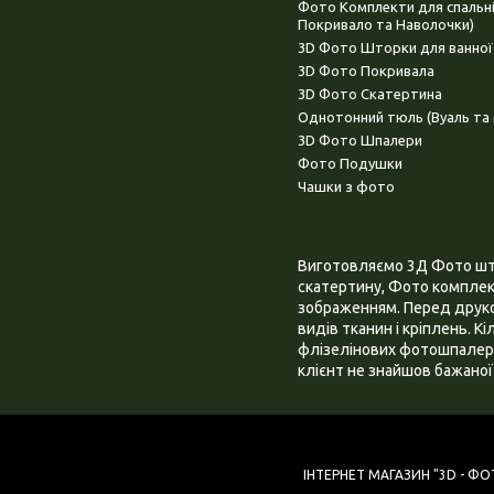
Фото Комплекти для спальн
Покривало та Наволочки)
3D Фото Шторки для ванної
3D Фото Покривала
3D Фото Скатертина
Однотонний тюль (Вуаль та 
3D Фото Шпалери
Фото Подушки
Чашки з фото
Виготовляємо 3Д Фото штор
скатертину, Фото комплект
зображенням. Перед друком
видів тканин і кріплень. К
флізелінових фотошпалера
клієнт не знайшов бажаної 