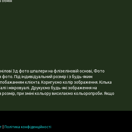
 обмін
нілові 3д фото шпалери на флізеліновій основі, Фото
 фото. Під індивідуальний розмір і з будь-яким
побажанням клієнта. Коригуємо колір зображення. Кілька
алі і мікровуалі. Друкуємо будь-які зображення на
 розмір, при зміні кольору висилаємо кольоропроби. Якщо
т
|
Політика конфіденційності