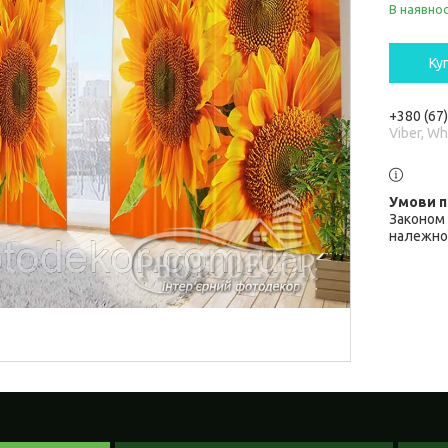
В наявнос
Ку
+380 (67
Viber, W
Законом 
належної