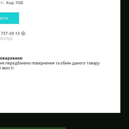
ті
Код:
7205
пити
) 737-20-13
hatsApp
не передбачено повернення та обмін даного товару
 якості