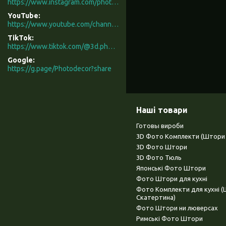
https://www.instagram.com/photodecor.com.ua/
YouTube
https://www.youtube.com/channel/UCXCUerfqRY1Pw7-IptdbqyA/videos
TikTok
https://www.tiktok.com/@3d.photodecor?is_from_webapp=1&sender_device=pc
Google
https://g.page/Photodecor?share
Наші товари
Готовы вироби
3D Фото Комплекти (Штори 
3D Фото Штори
3D Фото Тюль
Японські Фото Штори
Фото Штори для кухні
Фото Комплекти для кухні 
Скатертина)
Фото Штори ни люверсах
Римські Фото Штори