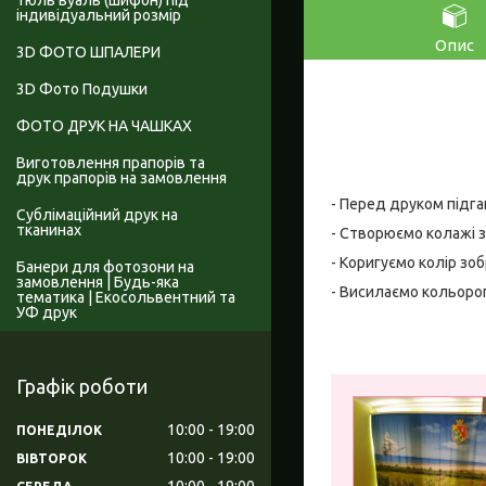
Тюль вуаль (шифон) під
індивідуальний розмір
Опис
3D ФОТО ШПАЛЕРИ
3D Фото Подушки
ФОТО ДРУК НА ЧАШКАХ
Виготовлення прапорів та
друк прапорів на замовлення
- Перед друком підга
Сублімаційний друк на
тканинах
- Створюємо колажі з
- Коригуємо колір зо
Банери для фотозони на
замовлення | Будь-яка
- Висилаємо кольоро
тематика | Екосольвентний та
УФ друк
Графік роботи
10:00
19:00
ПОНЕДІЛОК
10:00
19:00
ВІВТОРОК
10:00
19:00