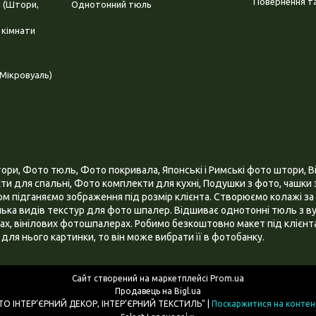
Повернення та
і (Штори,
Однотонний тюль
 кімнати
Мікровуаль)
и, Фото тюль, Фото покривала, Японські і Римські фото штори, Ві
и для спальні, Фото комплекти для кухні, Подушки з фото, чашки з
 підганяємо зображення під розмір клієнта. Створюємо колажі за 
ілька видів текстур для фото шпалер. Відшиває однотонні тюль з ву
х, вінілових фотошпалерах. Робимо безкоштовно макет під клієнта
для нього картинки, то він може вибрати її в фотобанку.
Сайт створений на маркетплейсі
Prom.ua
Продавець на Bigl.ua
ІНТЕРНЕТ МАГАЗИН "3D - ФОТО ІНТЕР’ЄРНИЙ ДЕКОР, ІНТЕР’ЄРНИЙ ТЕКСТИЛЬ" |
Поскаржитися на контен