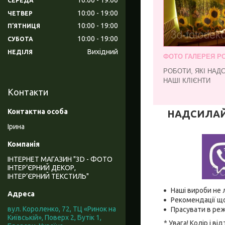
СЕРЕДА
10:00
19:00
ЧЕТВЕР
10:00
19:00
ПʼЯТНИЦЯ
10:00
19:00
СУБОТА
Вихідний
НЕДІЛЯ
ФОТО ГАЛЕРЕЯ РО
РОБОТИ, ЯКІ НАД
НАШІ КЛІЄНТИ
Контакти
НАДСИЛАЙТЕ
Ірина
ІНТЕРНЕТ МАГАЗИН "3D - ФОТО
ІНТЕР’ЄРНИЙ ДЕКОР,
ІНТЕР’ЄРНИЙ ТЕКСТИЛЬ"
Наші вироби не 
Рекомендації що
вул. Короленко, 72, ТЦ «Ринок на
Прасувати в реж
Київській», Поверх 2, Бутік 1,
* Увага! Колір і 