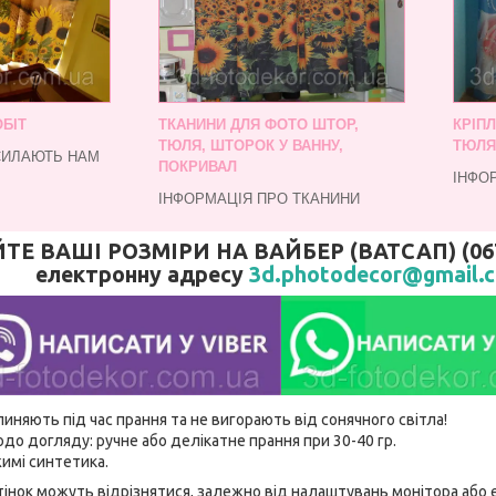
БІТ
ТКАНИНИ ДЛЯ ФОТО ШТОР,
КРІП
ТЮЛЯ, ШТОРОК У ВАННУ,
ТЮЛЯ
СИЛАЮТЬ НАМ
ПОКРИВАЛ
ІНФО
ІНФОРМАЦІЯ ПРО ТКАНИНИ
 ВАШІ РОЗМІРИ НА ВАЙБЕР (ВАТСАП) (067)
електронну адресу
3d.photodecor@gmail.
линяють під час прання та не вигорають від сонячного світла!
до догляду: ручне або делікатне прання при 30-40 гр.
имі синтетика.
відтінок можуть відрізнятися, залежно від налаштувань монітора аб