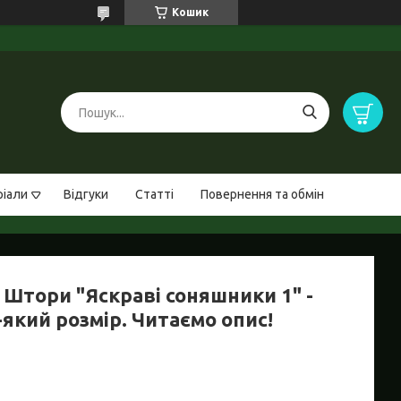
Кошик
ріали
Відгуки
Статті
Повернення та обмін
 Штори "Яскраві соняшники 1" -
який розмір. Читаємо опис!