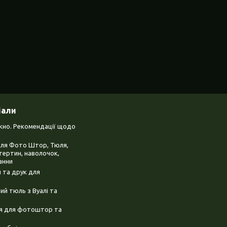
іали
ікно. Рекомендації щодо
для Фото Штор, Тюля,
тертин, наволочок,
анни
 та друк для
й тюль з Вуалі та
ня для фотоштор та