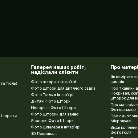
Галерея наших робіт,
Про матер
надіслали клієнти
Як виміряти в
Фото штори в інтер'єрі
вимірів
та тюль)
Фото Штори для дитячого садка
Про тканини 
Покривал, ска
Фото Тюль в інтер'єрі
шторок для в
Дитячі Фото Штори
Про матеріали
Новорічні Фото Штори
Фотошпалер
Фото Шторки для ванної
(Штори та
Про однотонни
Японські Фото Штори
Мікровуалі
Фото Шпалери в інтер'єрі
Види кріплен
фототюля
3D Покривала