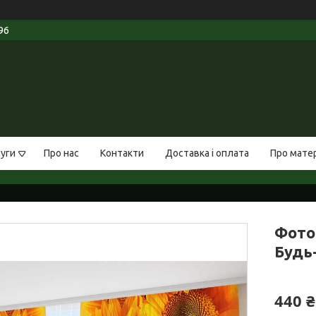
96
луги
Про нас
Контакти
Доставка і оплата
Про мате
Фото
Будь-
440 ₴