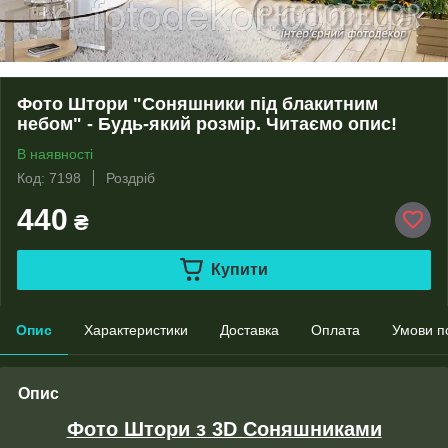
Фото Штори "Соняшники під блакитним
небом" - Будь-який розмір. Читаємо опис!
В наявності
Код: 7198
Роздріб
440
₴
Купити
Опис
Характеристики
Доставка
Оплата
Умови п
Опис
Фото Штори з 3D Соняшниками