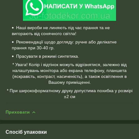
Наші вироби не линяють під час прання та не
вигорають від сонячного світла!
Рекомендації щодо догляду: ручне або делікатне
прання при 30-40 гр.
Прасувати в режимі синтетика.
* Увага! Колір і відтінок можуть відрізнятися, залежно від
налаштувань монітора або екрана телефону, планшета
(яскравість, контраст, насиченість), а також освітлення в
Вашому приміщенні.
* При широкоформатному друку допустима похибка у розмірі
±2 см
Приховати
Спосіб упаковки