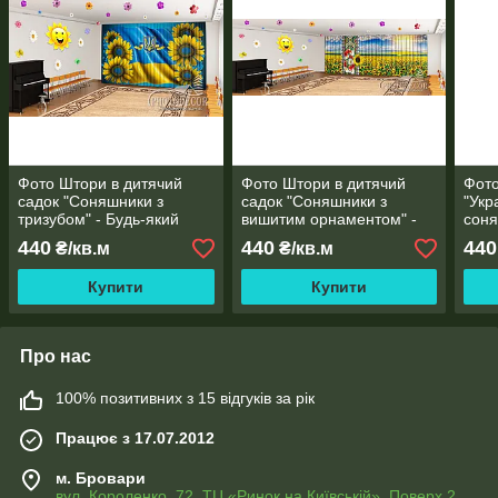
Фото Штори в дитячий
Фото Штори в дитячий
Фото
садок "Соняшники з
садок "Соняшники з
"Укр
тризубом" - Будь-який
вишитим орнаментом" -
соня
розмір! Читаємо опис!
Будь-який розмір!
розм
440
440
440
₴/кв.м
₴/кв.м
Читаємо опис!
Купити
Купити
Про нас
100% позитивних з 15 відгуків за рік
Працює з 17.07.2012
м. Бровари
вул. Короленко, 72, ТЦ «Ринок на Київській», Поверх 2,