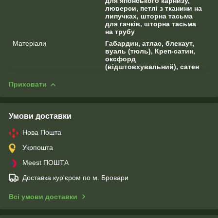
для японського карнизу,
люверси, петлі з тканини на
липучках, шторна тасьма
для гачків, шторна тасьма
на трубу
Матеріали
Габардин, атлас, блекаут,
вуаль (тюль), Креп-сатин,
оксфорд
(відштовхувальний), сатен
Приховати
Умови доставки
Нова Пошта
Укрпошта
Meest ПОШТА
Доставка кур'єром по м. Бровари
Всі умови доставки