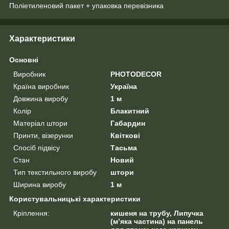
Поліетиленовий пакет + упаковка перевізника
Характеристики
Основні
Виробник
PHOTODECOR
Країна виробник
Україна
Довжина виробу
1 м
Колір
Блакитний
Матеріал штори
Габардин
Принти, візерунки
Квіткові
Спосіб підвісу
Тасьма
Стан
Новий
Тип текстильного виробу
штори
Ширина виробу
1 м
Користувальницькі характеристики
Кріплення:
кишеня на трубу, Липучка
(м’яка частина) на панель