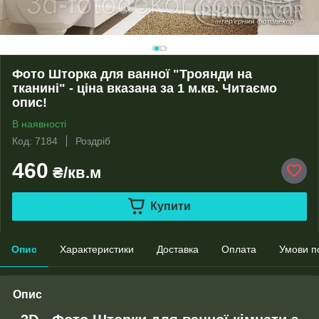
Фото Шторка для ванної "Троянди на
тканині" - ціна вказана за 1 м.кв. Читаємо
опис!
В наявності
Код: 7184
Роздріб
460
₴/кв.м
Купити
Опис
Характеристики
Доставка
Оплата
Умови п
Опис