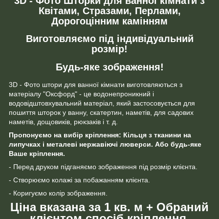
3D - Фото Шторки для ванної кімнати з
Квітами, Стразами, Перлами,
Дорогоцінним камінням
Виготовляємо під індивідуальний
розмір!
Будь-яке зображення!
3D - Фото штори для ванної кімнати виготовляються з
матеріалу "Оксфорд" - це водонепроникний і
водовідштовхувальний матеріал, який застосовується для
пошиття шторок у ванну, скатертин, наметів, для садових
наметів, дощовиків, рюкзаків і т. д.
Пропонуємо на вибір кріплення: Кільця з тканини на
липучках і металеві нержавіючі люверси. Або будь-яке
Ваше кріплення.
- Перед друком підганяємо зображення під розмір клієнта.
- Створюємо колажі за побажанням клієнта.
- Коригуємо колір зображення.
Ціна вказана за 1 кв. м + Обраний
клієнтом спосіб кріплення.