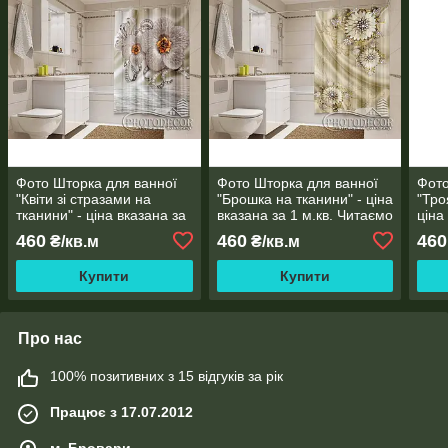
Фото Шторка для ванної
Фото Шторка для ванної
Фото
"Квіти зі стразами на
"Брошка на тканини" - ціна
"Тро
тканини" - ціна вказана за
вказана за 1 м.кв. Читаємо
ціна
1 м.кв. Читаємо опис!
опис!
Чита
460
460
460
₴/кв.м
₴/кв.м
Купити
Купити
Про нас
100% позитивних з 15 відгуків за рік
Працює з 17.07.2012
м. Бровари