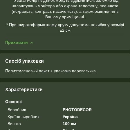
* Увага! Колір і відтінок можуть відрізнятися, залежно від
налаштувань монітора або екрана телефону, планшета
(яскравість, контраст, насиченість), а також освітлення в
Вашому приміщенні.
* При широкоформатному друку допустима похибка у розмірі
±2 см
Приховати
Спосіб упаковки
Полиэтиленовый пакет + упаковка перевозчика
Характеристики
Основні
Виробник
PHOTODECOR
Країна виробник
Україна
Висота
100 см