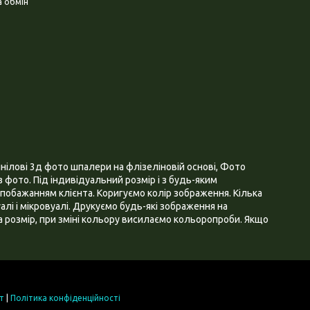
 обмін
нілові 3д фото шпалери на флізеліновій основі, Фото
 фото. Під індивідуальний розмір і з будь-яким
побажанням клієнта. Коригуємо колір зображення. Кілька
алі і мікровуалі. Друкуємо будь-які зображення на
 розмір, при зміні кольору висилаємо кольоропроби. Якщо
т
|
Політика конфіденційності