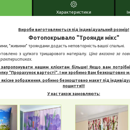
Характеристики
І
Вироби виготовляються під індивідуальний розмір!
Фотопокрывало "Троянди мікс"
ними, "живими" трояндами додасть неповторність вашої спальні.
товлено з цупкого тришарового матеріалу.
Ціна вказана за пов
характеристиках.
запропонувати нашим клієнтам більше! Якщо вам потрібн
опку "Прорахунок вартості". І ми зробимо Вам безкоштовно м
 якісне зображення, робимо безкоштовно макет під індивідуа
пошиття!!!
У нас також замовляють: