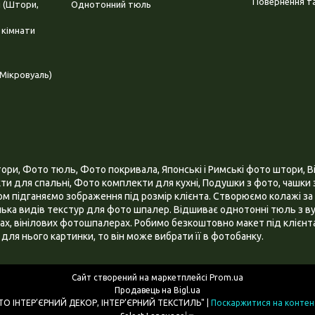
Повернення та
і (Штори,
Однотонний тюль
 кімнати
Мікровуаль)
и, Фото тюль, Фото покривала, Японські і Римські фото штори, Ві
и для спальні, Фото комплекти для кухні, Подушки з фото, чашки з
 підганяємо зображення під розмір клієнта. Створюємо колажі за 
ілька видів текстур для фото шпалер. Відшиває однотонні тюль з ву
х, вінілових фотошпалерах. Робимо безкоштовно макет під клієнта
для нього картинки, то він може вибрати її в фотобанку.
Сайт створений на маркетплейсі
Prom.ua
Продавець на Bigl.ua
ІНТЕРНЕТ МАГАЗИН "3D - ФОТО ІНТЕР’ЄРНИЙ ДЕКОР, ІНТЕР’ЄРНИЙ ТЕКСТИЛЬ" |
Поскаржитися на контен