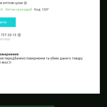
и оптові ціни
ті
Оптом і в роздріб
Код:
1207
пити
) 737-20-13
hatsApp
не передбачено повернення та обмін даного товару
 якості