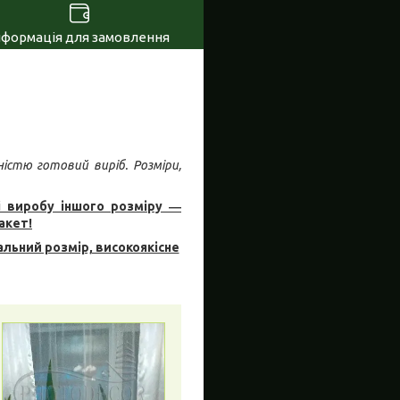
нформація для замовлення
ністю готовий виріб. Розміри,
і виробу іншого розміру ―
акет!
льний розмір, високоякісне