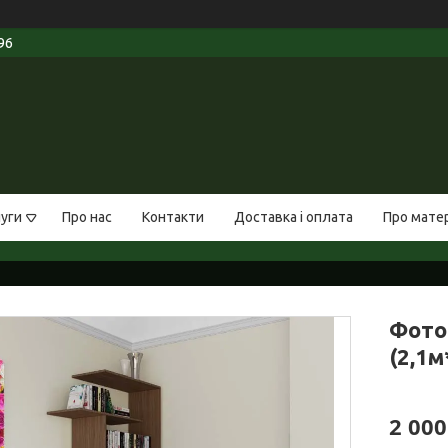
96
луги
Про нас
Контакти
Доставка і оплата
Про мате
Фото
(2,1м
2 000