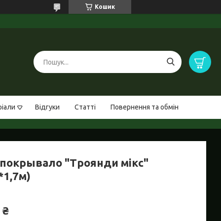
Кошик
ріали
Відгуки
Статті
Повернення та обмін
покрывало "Троянди мікс"
*1,7м)
 ₴