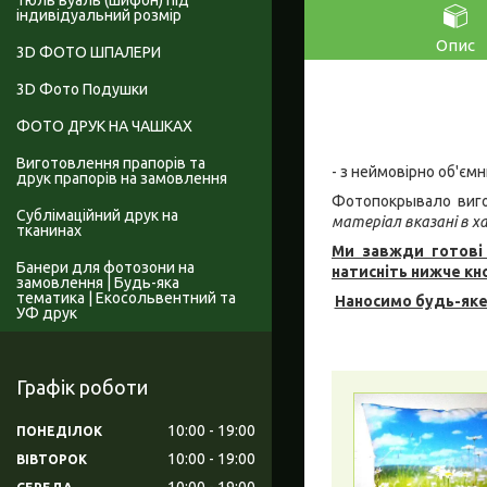
Тюль вуаль (шифон) під
індивідуальний розмір
Опис
3D ФОТО ШПАЛЕРИ
3D Фото Подушки
ФОТО ДРУК НА ЧАШКАХ
Виготовлення прапорів та
- з неймовірно об'єм
друк прапорів на замовлення
Фотопокрывало виго
Сублімаційний друк на
матеріал вказані в 
тканинах
Ми завжди готові 
Банери для фотозони на
натисніть нижче кн
замовлення | Будь-яка
тематика | Екосольвентний та
Наносимо будь-яке
УФ друк
Графік роботи
10:00
19:00
ПОНЕДІЛОК
10:00
19:00
ВІВТОРОК
10:00
19:00