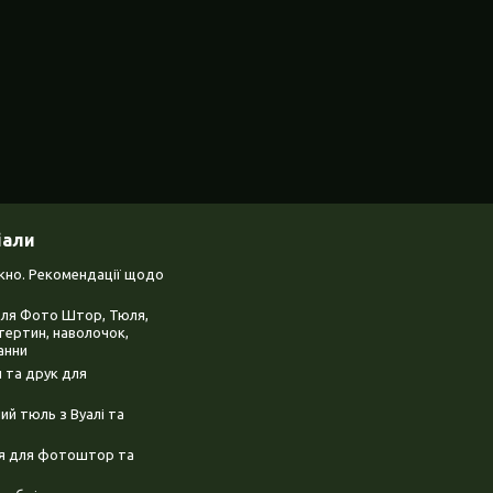
іали
ікно. Рекомендації щодо
для Фото Штор, Тюля,
тертин, наволочок,
анни
 та друк для
й тюль з Вуалі та
ня для фотоштор та