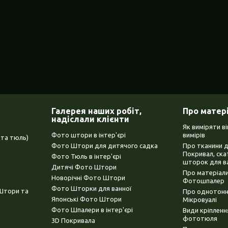
Галерея наших робіт,
Про матер
надіслали клієнти
Як виміряти в
Фото штори в інтер'єрі
вимірів
та тюль)
Фото Штори для дитячого садка
Про тканини 
Покривал, ска
Фото Тюль в інтер'єрі
шторок для в
Дитячі Фото Штори
Про матеріали
Новорічні Фото Штори
Фотошпалер
Фото Шторки для ванної
(Штори та
Про однотонни
Японські Фото Штори
Мікровуалі
Фото Шпалери в інтер'єрі
Види кріплен
фототюля
3D Покривала