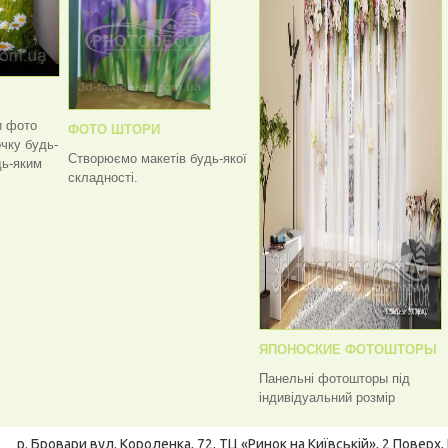
и фото
ФОТО ШТОРИ
чку будь-
Створюємо макетів будь-якої
дь-яким
складності.
ЯПОНОСКИЕ ФОТОШТОРЫ
Панельні фотошторы під
індивідуальний розмір
р. Бровари
вул. Короленка, 72, ТЦ «Ринок на Київській», 2 Поверх, 