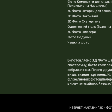
Фото Комплекти для спальн
Покривало та Наволочки)
3D Фото Шторки для ванної
3D Фото Покривала
3D Фото Скатертина
Однотонний тюль (Вуаль та 
3D Фото Шпалери
Фото Подушки
Чашки з фото
Виготовляємо 3Д Фото штор
скатертину, Фото комплект
зображенням. Перед друком
видів тканин і кріплень. К
флізелінових фотошпалера
клієнт не знайшов бажаної 