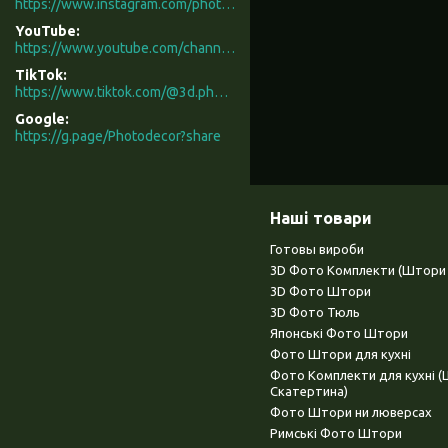
https://www.instagram.com/photodecor.com.ua/
YouTube
https://www.youtube.com/channel/UCXCUerfqRY1Pw7-IptdbqyA/videos
TikTok
https://www.tiktok.com/@3d.photodecor?is_from_webapp=1&sender_device=pc
Google
https://g.page/Photodecor?share
Наші товари
Готовы вироби
3D Фото Комплекти (Штори 
3D Фото Штори
3D Фото Тюль
Японські Фото Штори
Фото Штори для кухні
Фото Комплекти для кухні 
Скатертина)
Фото Штори ни люверсах
Римські Фото Штори