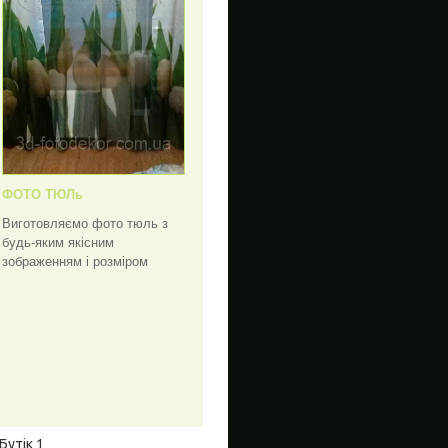
ФОТО ТЮЛь
Виготовляємо фото тюль з
будь-яким якісним
зображенням і розміром
Бутік 1