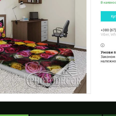
В наявнос
Ку
+380 (67
Viber, W
Законом 
належної