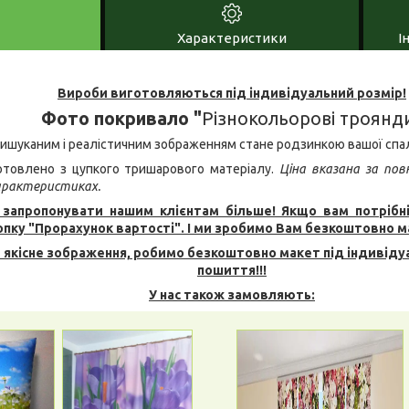
Характеристики
І
Вироби виготовляються під індивідуальний розмір!
Фото покривало "
Різнокольорові троянд
вишуканим і реалістичним зображенням стане родзинкою вашої спал
товлено з цупкого тришарового матеріалу.
Ціна вказана за пов
характеристиках.
запропонувати нашим клієнтам більше! Якщо вам потрібн
опку "Прорахунок вартості". І ми зробимо Вам безкоштовно м
 якісне зображення, робимо безкоштовно макет під індивідуа
пошиття!!!
У нас також замовляють: