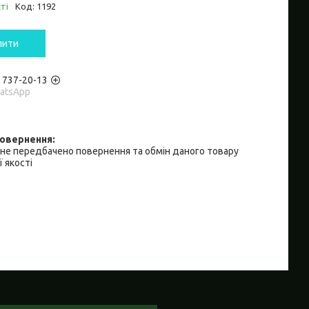
ті
Код:
1192
пити
) 737-20-13
hatsApp
не передбачено повернення та обмін даного товару
 якості