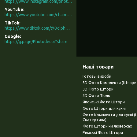
https://www.instagram.com/photodecor.com.ua/
YouTube
https://www.youtube.com/channel/UCXCUerfqRY1Pw7-IptdbqyA/videos
TikTok
https://www.tiktok.com/@3d.photodecor?is_from_webapp=1&sender_device=pc
Google
https://g.page/Photodecor?share
Наші товари
Готовы вироби
3D Фото Комплекти (Штори 
3D Фото Штори
3D Фото Тюль
Японські Фото Штори
Фото Штори для кухні
Фото Комплекти для кухні 
Скатертина)
Фото Штори ни люверсах
Римські Фото Штори