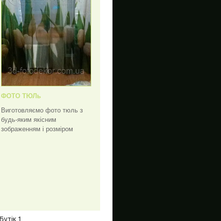
ФОТО ТЮЛь
Виготовляємо фото тюль з
будь-яким якісним
зображенням і розміром
Бутік 1