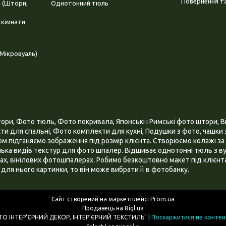
Повернення та
і (Штори,
Однотонний тюль
 кімнати
Мікровуаль)
и, Фото тюль, Фото покривала, Японські і Римські фото штори, Ві
и для спальні, Фото комплекти для кухні, Подушки з фото, чашки з
 підганяємо зображення під розмір клієнта. Створюємо колажі за 
ілька видів текстур для фото шпалер. Відшиває однотонні тюль з ву
х, вінілових фотошпалерах. Робимо безкоштовно макет під клієнта
для нього картинки, то він може вибрати її в фотобанку.
Сайт створений на маркетплейсі
Prom.ua
Продавець на Bigl.ua
ІНТЕРНЕТ МАГАЗИН "3D - ФОТО ІНТЕР’ЄРНИЙ ДЕКОР, ІНТЕР’ЄРНИЙ ТЕКСТИЛЬ" |
Поскаржитися на контен