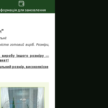
нформація для замовлення
и
"
ьні!
ністю готовий виріб. Розміри,
і виробу іншого розміру ―
акет!
льний розмір, високоякісне