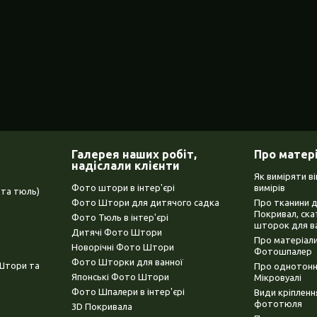
Галерея наших робіт,
Про матер
надіслали клієнти
Як виміряти в
Фото штори в інтер'єрі
вимірів
та тюль)
Фото Штори для дитячого садка
Про тканини 
Покривал, ска
Фото Тюль в інтер'єрі
шторок для в
Дитячі Фото Штори
Про матеріали
Новорічні Фото Штори
Фотошпалер
Фото Шторки для ванної
(Штори та
Про однотонни
Японські Фото Штори
Мікровуалі
Фото Шпалери в інтер'єрі
Види кріплен
фототюля
3D Покривала