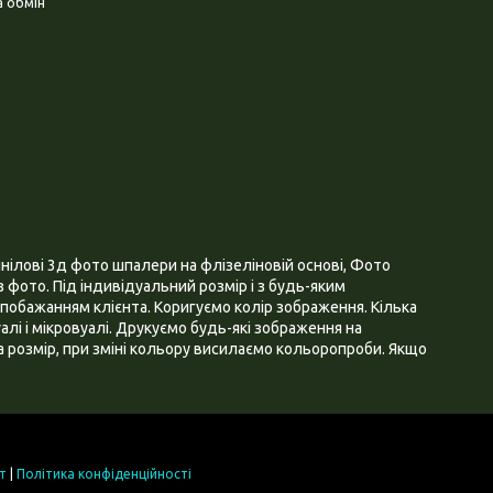
 обмін
нілові 3д фото шпалери на флізеліновій основі, Фото
 фото. Під індивідуальний розмір і з будь-яким
побажанням клієнта. Коригуємо колір зображення. Кілька
алі і мікровуалі. Друкуємо будь-які зображення на
 розмір, при зміні кольору висилаємо кольоропроби. Якщо
т
|
Політика конфіденційності