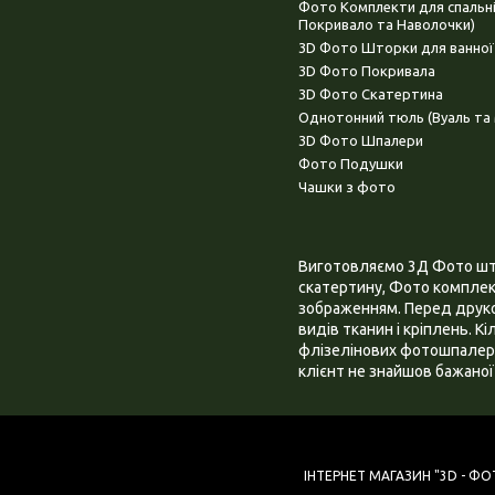
Фото Комплекти для спальн
Покривало та Наволочки)
3D Фото Шторки для ванної
3D Фото Покривала
3D Фото Скатертина
Однотонний тюль (Вуаль та 
3D Фото Шпалери
Фото Подушки
Чашки з фото
Виготовляємо 3Д Фото штор
скатертину, Фото комплект
зображенням. Перед друком
видів тканин і кріплень. К
флізелінових фотошпалера
клієнт не знайшов бажаної 