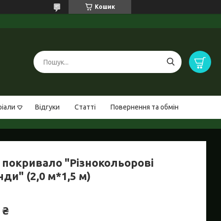
Кошик
ріали
Відгуки
Статті
Повернення та обмін
 покривало "Різнокольорові
ди" (2,0 м*1,5 м)
 ₴