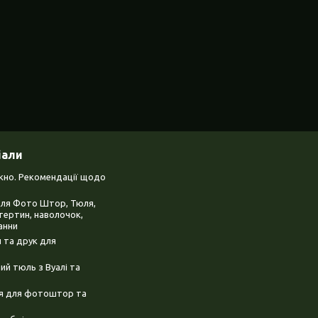
іали
ікно. Рекомендації щодо
для Фото Штор, Тюля,
тертин, наволочок,
анни
 та друк для
й тюль з Вуалі та
ня для фотоштор та