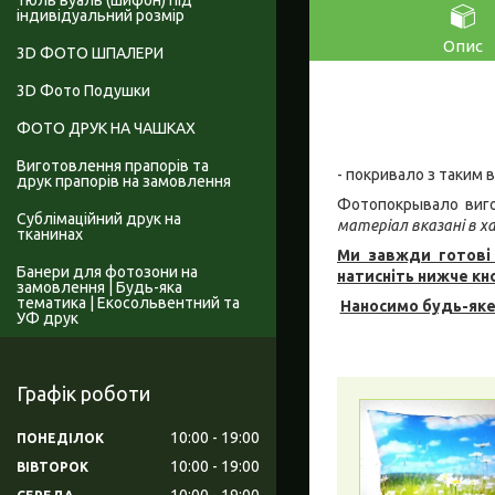
Тюль вуаль (шифон) під
індивідуальний розмір
Опис
3D ФОТО ШПАЛЕРИ
3D Фото Подушки
ФОТО ДРУК НА ЧАШКАХ
Виготовлення прапорів та
- покривало з таким 
друк прапорів на замовлення
Фотопокрывало виго
Сублімаційний друк на
матеріал вказані в 
тканинах
Ми завжди готові 
Банери для фотозони на
натисніть нижче кн
замовлення | Будь-яка
тематика | Екосольвентний та
Наносимо будь-яке
УФ друк
Графік роботи
10:00
19:00
ПОНЕДІЛОК
10:00
19:00
ВІВТОРОК
10:00
19:00