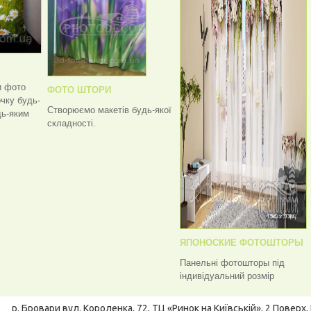
и фото
ФОТО ШТОРИ
чку будь-
Створюємо макетів будь-якої
дь-яким
складності.
ЯПОНОСКИЕ ФОТОШТОРЫ
Панельні фотошторы під
індивідуальний розмір
р. Бровари
вул. Короленка, 72, ТЦ «Ринок на Київській», 2 Поверх, 