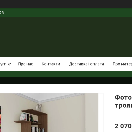
96
луги
Про нас
Контакти
Доставка і оплата
Про мате
Фото
троян
2 070