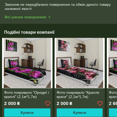
Законом не передбачено повернення та обмін даного товару
належної якості
Всі умови повернення
Подібні товари компанії
Фото покривало "Орхідеї і
Фото покривало "Крапля
Фото
краплі" (2,1м*1,7м)
краси" (2,1м*1,7м)
крап
2 000
2 000
2 6
₴
₴
Купити
Купити