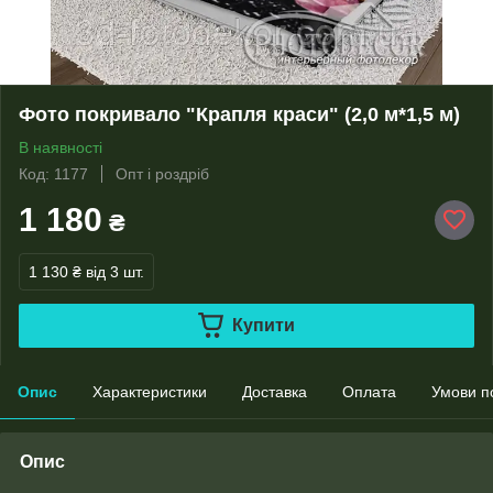
Фото покривало "Крапля краси" (2,0 м*1,5 м)
В наявності
Код: 1177
Опт і роздріб
1 180
₴
1 130 ₴
від 3 шт.
Купити
Опис
Характеристики
Доставка
Оплата
Умови п
Опис