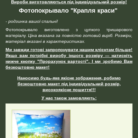
Вироби виготовляються під індивідуальний розмір!
Фотопокрывало "Крапля краси"
- родзинка вашої спальні!
Фотопокрывало виготовлено з цупкого тришарового
матеріалу.
Ціна вказана за повністю готовий виріб. Розміри,
матеріал вказані в характеристиках.
Ми завжди готові запропонувати нашим клієнтам більше!
Якщо вам потрібні виробу іншого розміру ― натисніть
нижче кнопку "Прорахунок вартості". І ми зробимо Вам
безкоштовно макет!
Наносимо будь-яке якісне зображення, робимо
безкоштовно макет під індивідуальний розмір,
високоякісне пошиття!!!
У нас також замовляють: