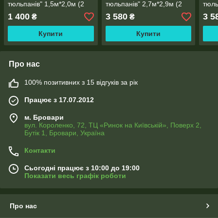
тюльпанів" 1,5м*2,0м (2
тюльпанів" 2,7м*2,9м (2
тюль
полотна по 1,0м), тасьма
полотна по 1,45м), тасьма
поло
1 400
3 580
3 5
₴
₴
Купити
Купити
Про нас
100% позитивних з 15 відгуків за рік
Працює з 17.07.2012
м. Бровари
вул. Короленко, 72, ТЦ «Ринок на Київській», Поверх 2,
Бутік 1, Бровари, Україна
Контакти
Сьогодні працює з 10:00 до 19:00
Показати весь графік роботи
Про нас