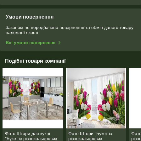
Умови повернення
Законом не передбачено повернення та обмін даного товару
належної якості
Всі умови повернення
Подібні товари компанії
Фото Штори для кухні
Фото Штори "Букет із
Фото
"Букет із різнокольорових
різнокольорових
різн