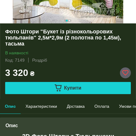
Фото Штори "Букет із різнокольорових
тюльпанів" 2,5м*2,9м (2 полотна по 1,45м),
тасьма
В наявності
Код: 7149
Роздріб
3 320
₴
Купити
Опис
Характеристики
Доставка
Оплата
Умови п
Опис