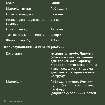
Колір
Білий
Матеріал штори
Габардин
Принти, візерунки
Квіткові
Рекомендована довжина
2.9 м
карниза
Спосіб підвісу
Тасьма
Тип текстильного виробу
штори
Ширина виробу
2.9 м
Користувальницькі характеристики
Кріплення:
кишеня на трубу, Липучка
(м’яка частина) на панель
для японського карнизу,
люверси, петлі з тканини на
липучках, шторна тасьма
для гачків, шторна тасьма
на трубу
Матеріали
Габардин, атлас, блекаут,
вуаль (тюль), Креп-сатин,
оксфорд
(відштовхувальний), сатен
Приховати