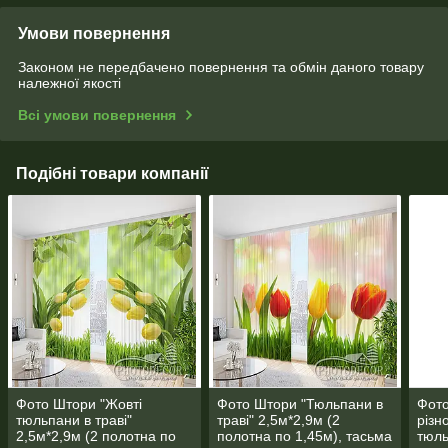
Умови повернення
Законом не передбачено повернення та обмін даного товару
належної якості
Всі умови повернення
Подібні товари компанії
Фото Штори "Жовті
Фото Штори "Тюльпани в
Фото
тюльпани в траві"
траві" 2,5м*2,9м (2
різн
2,5м*2,9м (2 полотна по
полотна по 1,45м), тасьма
тюль