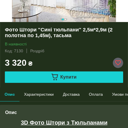
Фото Штори "Сині тюльпани" 2,5м*2,9м (2
полотна по 1,45м), тасьма
В наявності
Код: 7130
Роздріб
3 320
₴
Купити
Опис
Характеристики
Доставка
Оплата
Умови п
Опис
3D Фото Штори з Тюльпанами