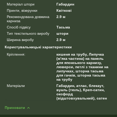
Матеріал штори
Габардин
Принти, візерунки
Квіткові
Рекомендована довжина
2.9 м
карниза
Спосіб підвісу
Тасьма
Тип текстильного виробу
штори
Ширина виробу
2.9 м
Користувальницькі характеристики
Кріплення:
кишеня на трубу, Липучка
(м’яка частина) на панель
для японського карнизу,
люверси, петлі з тканини на
липучках, шторна тасьма
для гачків, шторна тасьма
на трубу
Матеріали
Габардин, атлас, блекаут,
вуаль (тюль), Креп-сатин,
оксфорд
(відштовхувальний), сатен
Приховати