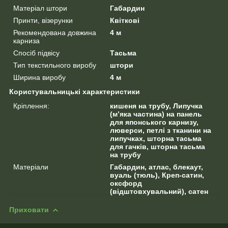
Матеріал штори
Габардин
Принти, візерунки
Квіткові
Рекомендована довжина
4 м
карниза
Спосіб підвісу
Тасьма
Тип текстильного виробу
штори
Ширина виробу
4 м
Користувальницькі характеристики
Кріплення:
кишеня на трубу, Липучка
(м’яка частина) на панель
для японського карнизу,
люверси, петлі з тканини на
липучках, шторна тасьма
для гачків, шторна тасьма
на трубу
Матеріали
Габардин, атлас, блекаут,
вуаль (тюль), Креп-сатин,
оксфорд
(відштовхувальний), сатен
Приховати