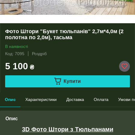
Фото Штори "Букет тюльпанів" 2,7м*4,0м (2
полотна по 2,0м), тасьма
В наявності
Код: 7095
Роздріб
5 100
₴
Купити
Опис
Характеристики
Доставка
Оплата
Умови п
Опис
3D Фото Штори з Тюльпанами