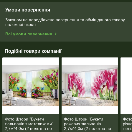
Умови повернення
Законом не передбачено повернення та обмін даного товару
належної якості
Всі умови повернення
Подібні товари компанії
Фото Штори "Букети
Фото Штори "Букети
Фото
тюльпанів з метеликами"
рожевих тюльпанів"
різн
2,7м*4,0м (2 полотна по
2,7м*4,0м (2 полотна по
тюль