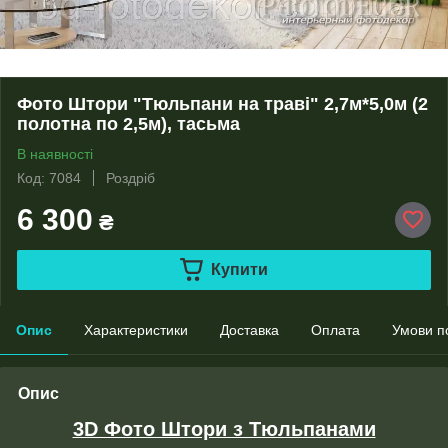
Фото Штори "Тюльпани на траві" 2,7м*5,0м (2
полотна по 2,5м), тасьма
В наявності
Код: 7084
Роздріб
6 300
₴
Купити
Опис
Характеристики
Доставка
Оплата
Умови п
Опис
3D Фото Штори з Тюльпанами