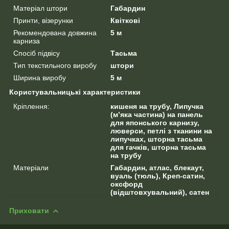
Матеріал штори
Габардин
Принти, візерунки
Квіткові
Рекомендована довжина
5 м
карниза
Спосіб підвісу
Тасьма
Тип текстильного виробу
штори
Ширина виробу
5 м
Користувальницькі характеристики
Кріплення:
кишеня на трубу, Липучка
(м’яка частина) на панель
для японського карнизу,
люверси, петлі з тканини на
липучках, шторна тасьма
для гачків, шторна тасьма
на трубу
Матеріали
Габардин, атлас, блекаут,
вуаль (тюль), Креп-сатин,
оксфорд
(відштовхувальний), сатен
Приховати