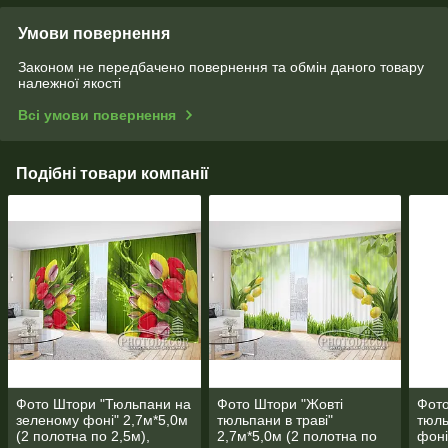
Умови повернення
Законом не передбачено повернення та обмін даного товару
належної якості
Всі умови повернення
Подібні товари компанії
Фото Штори "Тюльпани на
Фото Штори "Жовті
Фото
зеленому фоні" 2,7м*5,0м
тюльпани в траві"
тюль
(2 полотна по 2,5м),
2,7м*5,0м (2 полотна по
фоні