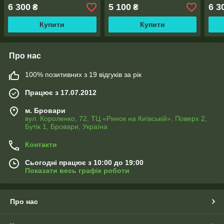
полотна по 2,5м), тасьма
2,0м), тасьма
поло
6 300
5 100
6 3
₴
₴
Купити
Купити
Про нас
100% позитивних з 19 відгуків за рік
Працює з 17.07.2012
м. Бровари
вул. Короленко, 72, ТЦ «Ринок на Київській», Поверх 2,
Бутік 1, Бровари, Україна
Контакти
Сьогодні працює з 10:00 до 19:00
Показати весь графік роботи
Про нас