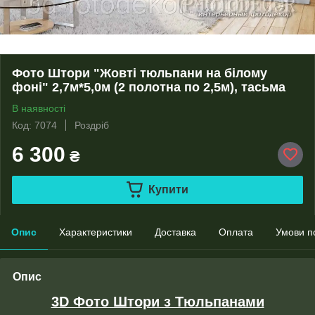
Фото Штори "Жовті тюльпани на білому
фоні" 2,7м*5,0м (2 полотна по 2,5м), тасьма
В наявності
Код: 7074
Роздріб
6 300
₴
Купити
Опис
Характеристики
Доставка
Оплата
Умови п
Опис
3D Фото Штори з Тюльпанами