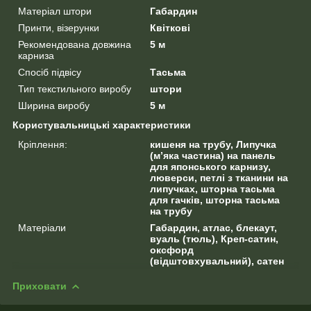
Матеріал штори
Габардин
Принти, візерунки
Квіткові
Рекомендована довжина
5 м
карниза
Спосіб підвісу
Тасьма
Тип текстильного виробу
штори
Ширина виробу
5 м
Користувальницькі характеристики
Кріплення:
кишеня на трубу, Липучка
(м’яка частина) на панель
для японського карнизу,
люверси, петлі з тканини на
липучках, шторна тасьма
для гачків, шторна тасьма
на трубу
Матеріали
Габардин, атлас, блекаут,
вуаль (тюль), Креп-сатин,
оксфорд
(відштовхувальний), сатен
Приховати