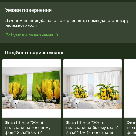
Умови повернення
Законом не передбачено повернення та обмін даного товару
належної якості
Всі умови повернення
Подібні товари компанії
Фото Штори "Жовті
Фото Штори "Жовті
Фото
тюльпани на зеленому
тюльпани на білому фоні"
тюль
фоні" 2,7м*5,0м (2
2,7м*4,0м (2 полотна по
фоні