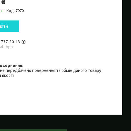
 ₴
ті
Код:
7070
пити
) 737-20-13
hatsApp
не передбачено повернення та обмін даного товару
 якості