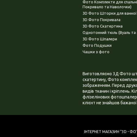
Фото Комплекти для спальн
Покривало та Наволочки)
3D Фото Шторки для ванної
3D Фото Покривала
3D Фото Скатертина
Однотонний тюль (Вуаль та 
3D Фото Шпалери
Фото Подушки
Чашки з фото
Виготовляємо 3Д Фото штор
скатертину, Фото комплект
зображенням. Перед друком
видів тканин і кріплень. К
флізелінових фотошпалера
клієнт не знайшов бажаної 