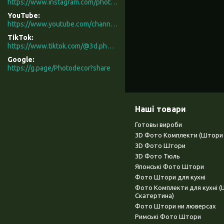
https://www.instagram.com/photodecor.com.ua/
YouTube
https://www.youtube.com/channel/UCXCUerfqRY1Pw7-IptdbqyA/videos
TikTok
https://www.tiktok.com/@3d.photodecor?is_from_webapp=1&sender_device=pc
Google
https://g.page/Photodecor?share
Наші товари
Готовы вироби
3D Фото Комплекти (Штори 
3D Фото Штори
3D Фото Тюль
Японські Фото Штори
Фото Штори для кухні
Фото Комплекти для кухні 
Скатертина)
Фото Штори ни люверсах
Римські Фото Штори