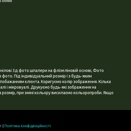
 обмін
нілові 3д фото шпалери на флізеліновій основі, Фото
 фото. Під індивідуальний розмір і з будь-яким
побажанням клієнта. Коригуємо колір зображення. Кілька
алі і мікровуалі. Друкуємо будь-які зображення на
 розмір, при зміні кольору висилаємо кольоропроби. Якщо
т
|
Політика конфіденційності