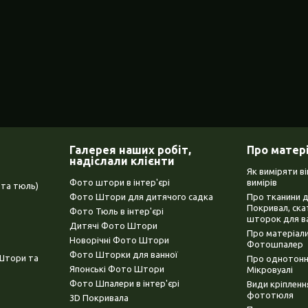
Галерея наших робіт,
Про матер
надіслали клієнти
Як виміряти в
Фото штори в інтер'єрі
вимірів
та тюль)
Фото Штори для дитячого садка
Про тканини 
Покривал, ска
Фото Тюль в інтер'єрі
шторок для в
Дитячі Фото Штори
Про матеріали
Новорічні Фото Штори
Фотошпалер
Фото Шторки для ванної
(Штори та
Про однотонни
Японські Фото Штори
Мікровуалі
Фото Шпалери в інтер'єрі
Види кріплен
фототюля
3D Покривала