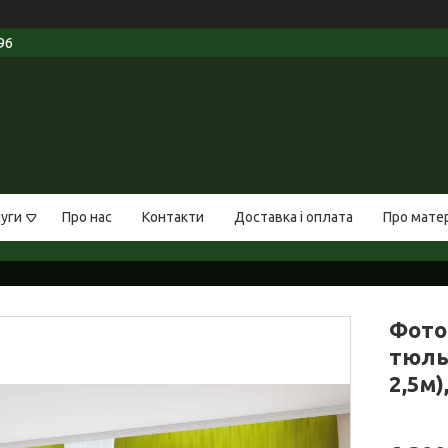
96
луги
Про нас
Контакти
Доставка і оплата
Про мате
Фото
тюль
2,5м)