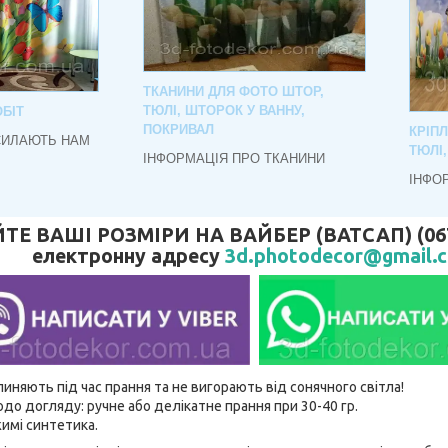
ТКАНИНИ ДЛЯ ФОТО ШТОР,
ТЮЛІ, ШТОРОК У ВАННУ,
БІТ
ПОКРИВАЛ
КРІП
СИЛАЮТЬ НАМ
ТЮЛІ
ІНФОРМАЦІЯ ПРО ТКАНИНИ
ІНФО
 ВАШІ РОЗМІРИ НА ВАЙБЕР (ВАТСАП) (067)
електронну адресу
3d.photodecor@gmail.
линяють під час прання та не вигорають від сонячного світла!
до догляду: ручне або делікатне прання при 30-40 гр.
имі синтетика.