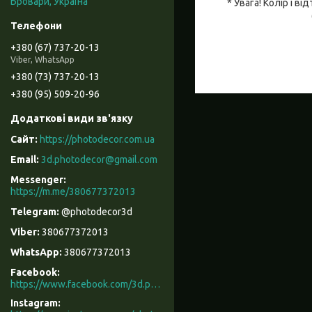
Бровари, Україна
* Увага! Колір і 
+380 (67) 737-20-13
Viber, WhatsApp
+380 (73) 737-20-13
+380 (95) 509-20-96
https://photodecor.com.ua
3d.photodecor@gmail.com
https://m.me/380677372013
@photodecor3d
380677372013
380677372013
Facebook
https://www.facebook.com/3d.photodecor/
Instagram