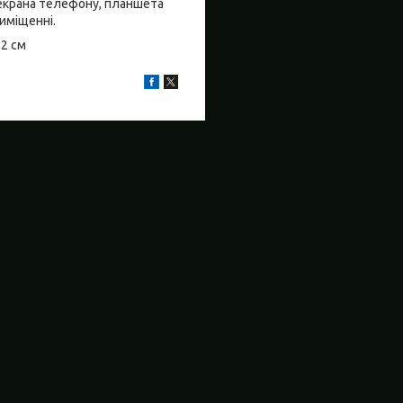
о екрана телефону, планшета
риміщенні.
±2 см