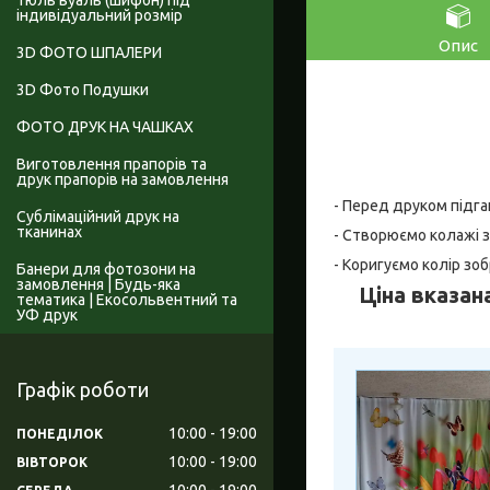
Тюль вуаль (шифон) під
індивідуальний розмір
Опис
3D ФОТО ШПАЛЕРИ
3D Фото Подушки
ФОТО ДРУК НА ЧАШКАХ
Виготовлення прапорів та
друк прапорів на замовлення
- Перед друком підга
Сублімаційний друк на
тканинах
- Створюємо колажі з
- Коригуємо колір зо
Банери для фотозони на
замовлення | Будь-яка
Ціна вказана
тематика | Екосольвентний та
УФ друк
Графік роботи
10:00
19:00
ПОНЕДІЛОК
10:00
19:00
ВІВТОРОК
10:00
19:00