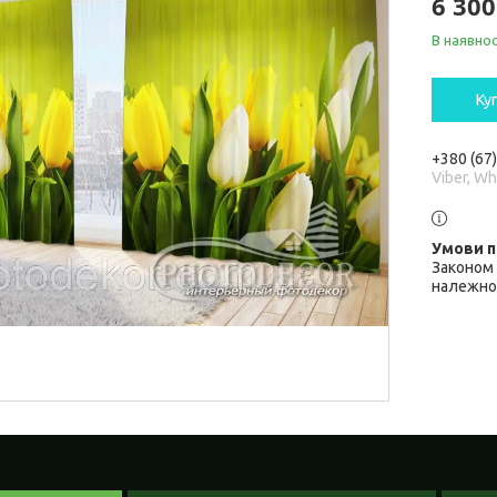
6 300
В наявнос
Ку
+380 (67
Viber, W
Законом 
належної