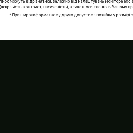
відтінок можуть відрізнятися, залежно від налаштувань монітора аб
(яскравість, контраст, насиченість), а також освітлення в Вашому п
* При широкоформатному друку допустима похибка у розмірі 