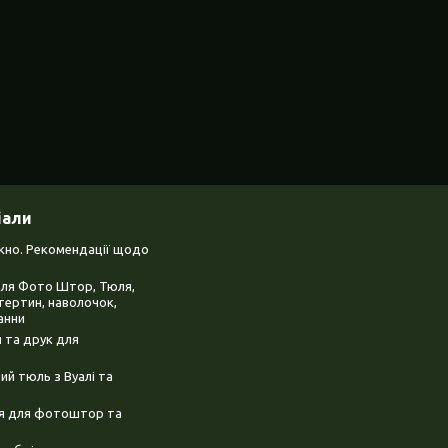
іали
ікно. Рекомендації щодо
для Фото Штор, Тюля,
тертин, наволочок,
анни
 та друк для
й тюль з Вуалі та
ня для фотоштор та