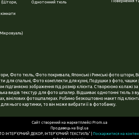
Повернення та
і (Штори,
Однотонний тюль
 кімнати
Мікровуаль)
и, Фото тюль, Фото покривала, Японські і Римські фото штори, Ві
и для спальні, Фото комплекти для кухні, Подушки з фото, чашки з
 підганяємо зображення під розмір клієнта. Створюємо колажі за 
ілька видів текстур для фото шпалер. Відшиває однотонні тюль з ву
х, вінілових фотошпалерах. Робимо безкоштовно макет під клієнта
для нього картинки, то він може вибрати її в фотобанку.
Сайт створений на маркетплейсі
Prom.ua
Продавець на Bigl.ua
ІНТЕРНЕТ МАГАЗИН "3D - ФОТО ІНТЕР’ЄРНИЙ ДЕКОР, ІНТЕР’ЄРНИЙ ТЕКСТИЛЬ" |
Поскаржитися на контен