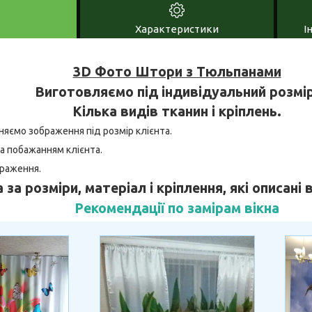
Характеристики
І
3D Фото Штори з Тюльпанами
Виготовляємо під індивідуальний розмір
Кілька видів тканин і кріплень.
няємо зображення під розмір клієнта.
а побажанням клієнта.
браження.
 за розміри, матеріал і кріплення, які описані
Рекомендації по замірам вікна