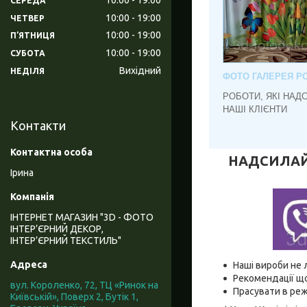
СЕРЕДА
10:00
19:00
ЧЕТВЕР
10:00
19:00
ПʼЯТНИЦЯ
10:00
19:00
СУБОТА
Вихідний
НЕДІЛЯ
ФОТО ГАЛЕРЕЯ РО
РОБОТИ, ЯКІ НАД
НАШІ КЛІЄНТИ
Контакти
НАДСИЛАЙТЕ
Ірина
ІНТЕРНЕТ МАГАЗИН "3D - ФОТО
ІНТЕР’ЄРНИЙ ДЕКОР,
ІНТЕР’ЄРНИЙ ТЕКСТИЛЬ"
Наші вироби не 
Рекомендації що
вул. Короленко, 72, ТЦ «Ринок на
Прасувати в реж
Київській», Поверх 2, Бутік 1,