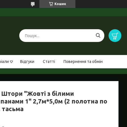
Кошик
ріали
Відгуки
Статті
Повернення та обмін
 Штори "Жовті з білими
панами 1" 2,7м*5,0м (2 полотна по
, тасьма