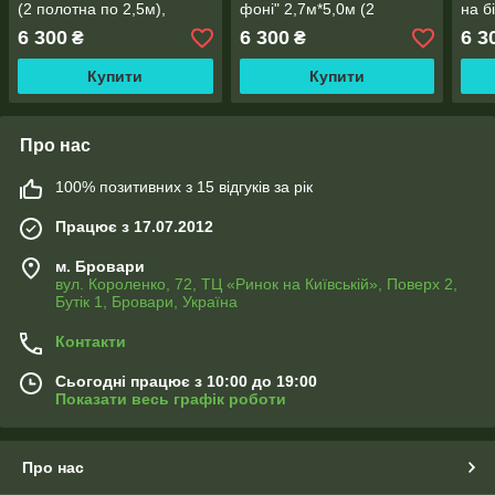
(2 полотна по 2,5м),
фоні" 2,7м*5,0м (2
на б
тасьма
полотна по 2,5м), тасьма
(2 п
6 300
6 300
6 3
₴
₴
тась
Купити
Купити
Про нас
100% позитивних з 15 відгуків за рік
Працює з 17.07.2012
м. Бровари
вул. Короленко, 72, ТЦ «Ринок на Київській», Поверх 2,
Бутік 1, Бровари, Україна
Контакти
Сьогодні працює з 10:00 до 19:00
Показати весь графік роботи
Про нас