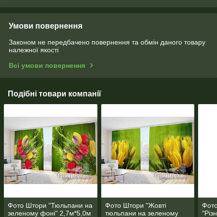
Умови повернення
Законом не передбачено повернення та обмін даного товару
належної якості
Всі умови повернення
Подібні товари компанії
Фото Штори "Тюльпани на
Фото Штори "Жовті
Фот
зеленому фоні" 2,7м*5,0м
тюльпани на зеленому
"Різ