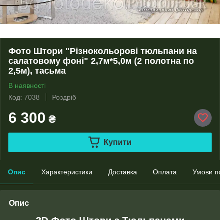
Фото Штори "Різнокольорові тюльпани на
салатовому фоні" 2,7м*5,0м (2 полотна по
2,5м), тасьма
В наявності
Код: 7038
Роздріб
6 300
₴
Купити
Опис
Характеристики
Доставка
Оплата
Умови п
Опис