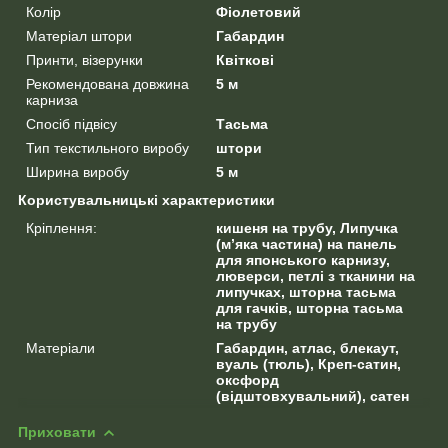
Колір
Фіолетовий
Матеріал штори
Габардин
Принти, візерунки
Квіткові
Рекомендована довжина
5 м
карниза
Спосіб підвісу
Тасьма
Тип текстильного виробу
штори
Ширина виробу
5 м
Користувальницькі характеристики
Кріплення:
кишеня на трубу, Липучка
(м’яка частина) на панель
для японського карнизу,
люверси, петлі з тканини на
липучках, шторна тасьма
для гачків, шторна тасьма
на трубу
Матеріали
Габардин, атлас, блекаут,
вуаль (тюль), Креп-сатин,
оксфорд
(відштовхувальний), сатен
Приховати