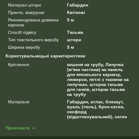
Матеріал штори
Габардин
Принти, візерунки
Квіткові
Рекомендована довжина
5 м
карниза
Спосіб підвісу
Тасьма
Тип текстильного виробу
штори
Ширина виробу
5 м
Користувальницькі характеристики
Кріплення:
кишеня на трубу, Липучка
(м’яка частина) на панель
для японського карнизу,
люверси, петлі з тканини на
липучках, шторна тасьма
для гачків, шторна тасьма
на трубу
Матеріали
Габардин, атлас, блекаут,
вуаль (тюль), Креп-сатин,
оксфорд
(відштовхувальний), сатен
Приховати