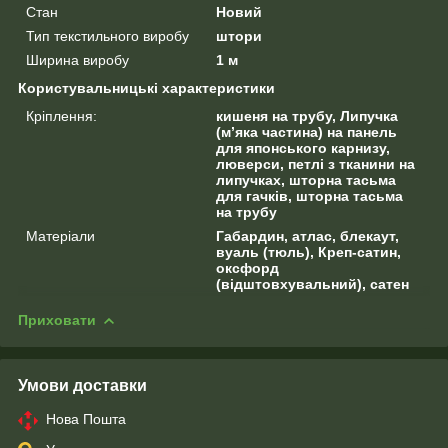
Стан
Новий
Тип текстильного виробу
штори
Ширина виробу
1 м
Користувальницькі характеристики
Кріплення:
кишеня на трубу, Липучка
(м’яка частина) на панель
для японського карнизу,
люверси, петлі з тканини на
липучках, шторна тасьма
для гачків, шторна тасьма
на трубу
Матеріали
Габардин, атлас, блекаут,
вуаль (тюль), Креп-сатин,
оксфорд
(відштовхувальний), сатен
Приховати
Умови доставки
Нова Пошта