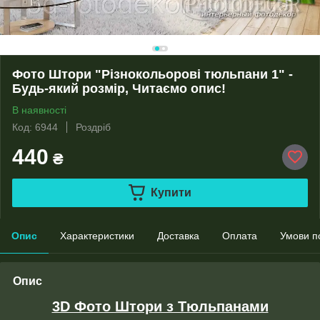
Фото Штори "Різнокольорові тюльпани 1" -
Будь-який розмір, Читаємо опис!
В наявності
Код: 6944
Роздріб
440
₴
Купити
Опис
Характеристики
Доставка
Оплата
Умови п
Опис
3D Фото Штори з Тюльпанами