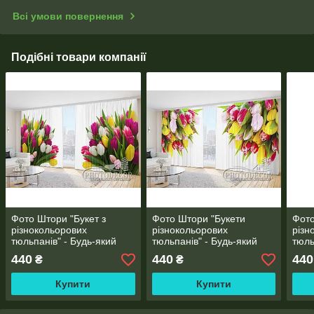
Всі умови повернення
Подібні товари компанії
Фото Штори "Букет з
Фото Штори "Букети
Фото
різнокольорових
різнокольорових
різн
тюльпанів" - Будь-який
тюльпанів" - Будь-який
тюль
розмір, Читаємо опис!
розмір, Читаємо опис!
розм
440
440
440
₴
₴
Купити
Купити