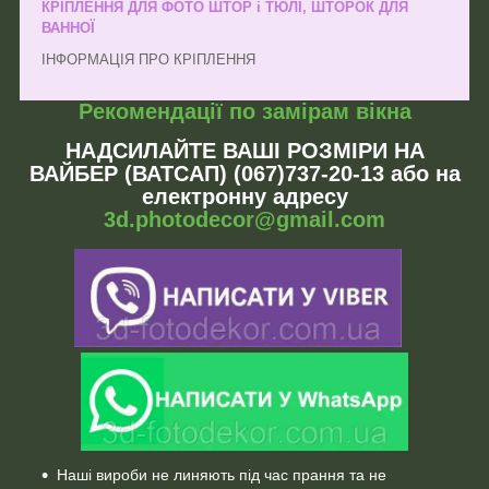
КРІПЛЕННЯ ДЛЯ ФОТО ШТОР і ТЮЛІ, ШТОРОК ДЛЯ
ВАННОЇ
ІНФОРМАЦІЯ ПРО КРІПЛЕННЯ
Рекомендації по замірам вікна
НАДСИЛАЙТЕ ВАШІ РОЗМІРИ НА
ВАЙБЕР (ВАТСАП) (067)737-20-13 або на
електронну адресу
3d.photodecor@gmail.com
Наші вироби не линяють під час прання та не