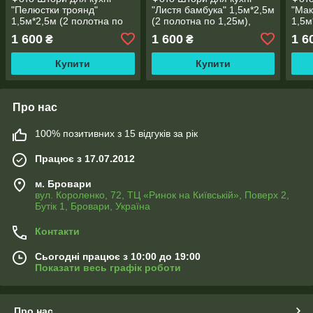
"Пелюстки троянд"
"Листя бамбука" 1,5м*2,5м
"Мак
1,5м*2,5м (2 полотна по
(2 полотна по 1,25м),
1,5м
1,25м), тасьма
тасьма
1,25
1 600
1 600
1 6
₴
₴
Купити
Купити
Про нас
100% позитивних з 15 відгуків за рік
Працює з 17.07.2012
м. Бровари
вул. Короленко, 72, ТЦ «Ринок на Київській», Поверх 2,
Бутік 1, Бровари, Україна
Контакти
Сьогодні працює з 10:00 до 19:00
Показати весь графік роботи
Про нас