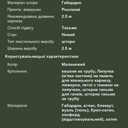
Матеріал штори
Габардин
Принти, візерунки
Рослинні
Рекомендована довжина
2.5 м
карниза
Спосіб підвісу
Тасьма
Стан
Новий
Тип текстильного виробу
штори
Ширина виробу
2.5 м
Користувальницькі характеристики
Колір
Малиновий
Кріплення:
кишеня на трубу, Липучка
(м’яка частина) на панель
для японського карнизу,
люверси, петлі з тканини на
липучках, шторна тасьма
для гачків, шторна тасьма
на трубу
Матеріали
Габардин, атлас, блекаут,
вуаль (тюль), Креп-сатин,
оксфорд
(відштовхувальний), сатен