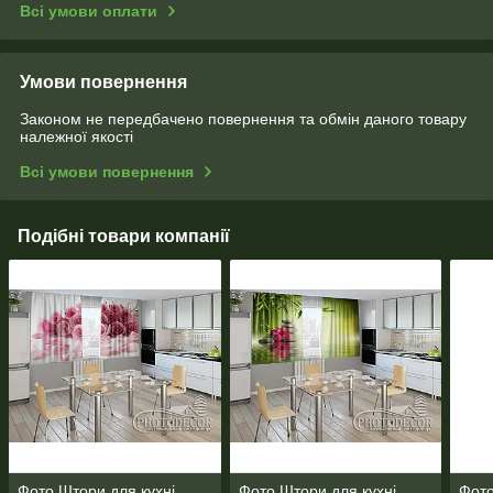
Всі умови оплати
Умови повернення
Законом не передбачено повернення та обмін даного товару
належної якості
Всі умови повернення
Подібні товари компанії
Фото Штори для кухні
Фото Штори для кухні
Фото