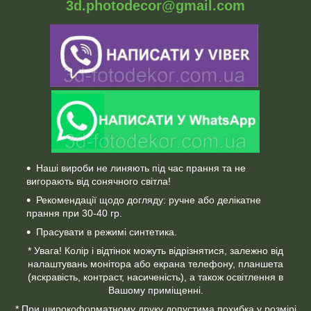
3d.photodecor@gmail.com
Наші вироби не линяють під час прання та не
вигорають від сонячного світла!
Рекомендації щодо догляду: ручне або делікатне
прання при 30-40 гр.
Прасувати в режимі синтетика.
* Увага! Колір і відтінок можуть відрізнятися, залежно від
налаштувань монітора або екрана телефону, планшета
(яскравість, контраст, насиченість), а також освітлення в
Вашому приміщенні.
* При широкоформатному друку допустима похибка у розмірі