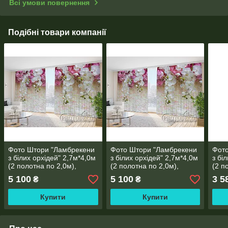
Всі умови повернення
Подібні товари компанії
Фото Штори "Ламбрекени
Фото Штори "Ламбрекени
Фот
з білих орхідей" 2,7м*4,0м
з білих орхідей" 2,7м*4,0м
з бі
(2 полотна по 2,0м),
(2 полотна по 2,0м),
(2 п
тасьма
тасьма
тась
5 100
5 100
3 5
₴
₴
Купити
Купити