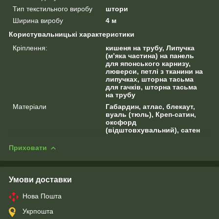
Тип текстильного виробу
штори
Ширина виробу
4 м
Користувальницькі характеристики
Кріплення:
кишеня на трубу, Липучка
(м’яка частина) на панель
для японського карнизу,
люверси, петлі з тканини на
липучках, шторна тасьма
для гачків, шторна тасьма
на трубу
Матеріали
Габардин, атлас, блекаут,
вуаль (тюль), Креп-сатин,
оксфорд
(відштовхувальний), сатен
Приховати
Умови доставки
Нова Пошта
Укрпошта