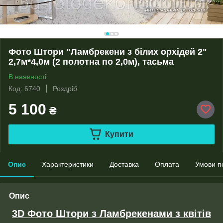
Фото Штори "Ламбрекени з білих орхідей 2"
2,7м*4,0м (2 полотна по 2,0м), тасьма
В наявності
Код: 6740
Роздріб
5 100
₴
Купити
Опис
Характеристики
Доставка
Оплата
Умови п
Опис
3D Фото Штори з Ламбрекенами з квітів