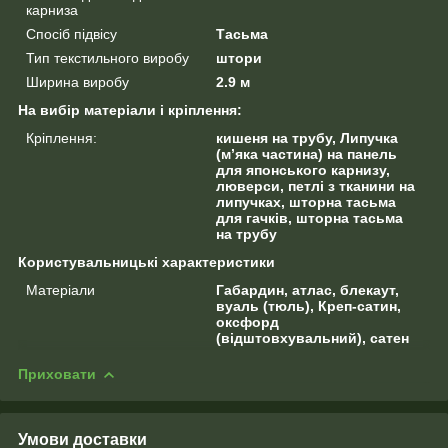
карниза
Спосіб підвісу
Тасьма
Тип текстильного виробу
штори
Ширина виробу
2.9 м
На вибір матеріали і кріплення:
Кріплення:
кишеня на трубу, Липучка
(м’яка частина) на панель
для японського карнизу,
люверси, петлі з тканини на
липучках, шторна тасьма
для гачків, шторна тасьма
на трубу
Користувальницькі характеристики
Матеріали
Габардин, атлас, блекаут,
вуаль (тюль), Креп-сатин,
оксфорд
(відштовхувальний), сатен
Приховати
Умови доставки