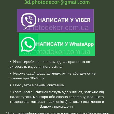
3d.photodecor@gmail.com
Наші вироби не линяють під час прання та не
вигорають від сонячного світла!
Рекомендації щодо догляду: ручне або делікатне
прання при 30-40 гр.
Прасувати в режимі синтетика.
* Увага! Колір і відтінок можуть відрізнятися, залежно від
налаштувань монітора або екрана телефону, планшета
(яскравість, контраст, насиченість), а також освітлення в
Вашому приміщенні.
* При широкоформатному друку допустима похибка у розмірі