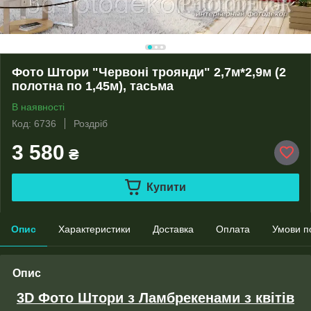
Фото Штори "Червоні троянди" 2,7м*2,9м (2
полотна по 1,45м), тасьма
В наявності
Код: 6736
Роздріб
3 580
₴
Купити
Опис
Характеристики
Доставка
Оплата
Умови п
Опис
3D Фото Штори з Ламбрекенами з квітів