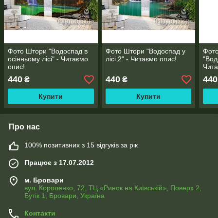
Фото Штори "Водоспад в
Фото Штори "Водоспад у
Фото
осінньому лісі" - Читаємо
лісі 2" - Читаємо опис!
"Вод
опис!
Чита
440
440
440
₴
₴
Купити
Купити
Про нас
100% позитивних з 15 відгуків за рік
Працює з 17.07.2012
м. Бровари
вул. Короленко, 72, ТЦ «Ринок на Київській», Поверх 2,
Бутік 1, Бровари, Україна
Контакти