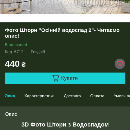
Фото Штори "Осінній водоспад 2"- Читаємо
опис!
В наявності
Код: 6712
Роздріб
440
₴
Купити
Опис
Характеристики
Доставка
Оплата
Умови п
Опис
3D Фото Штори з Водоспадом