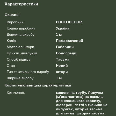
Характеристики
Основні
Виробник
PHOTODECOR
Країна виробник
Україна
Довжина виробу
1 м
Колір
Помаранчевий
Матеріал штори
Габардин
Принти, візерунки
Водоспади
Спосіб підвісу
Тасьма
Стан
Новий
Тип текстильного виробу
штори
Ширина виробу
1 м
Користувальницькі характеристики
Кріплення:
кишеня на трубу, Липучка
(м’яка частина) на панель
для японського карнизу,
люверси, петлі з тканини на
липучках, шторна тасьма
для гачків, шторна тасьма