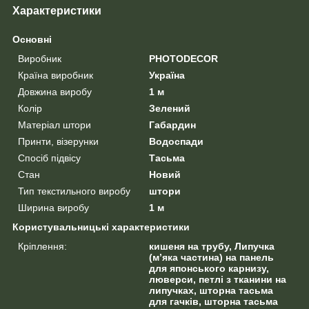
Характеристики
Основні
Виробник
PHOTODECOR
Країна виробник
Україна
Довжина виробу
1 м
Колір
Зелений
Матеріал штори
Габардин
Принти, візерунки
Водоспади
Спосіб підвісу
Тасьма
Стан
Новий
Тип текстильного виробу
штори
Ширина виробу
1 м
Користувальницькі характеристики
Кріплення:
кишеня на трубу, Липучка
(м’яка частина) на панель
для японського карнизу,
люверси, петлі з тканини на
липучках, шторна тасьма
для гачків, шторна тасьма