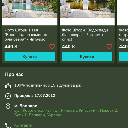
Фото Штори в зал
Фото Штори "Водоспади
Фото
"Водоспад на каменях
біля озера" - Читаємо
яскр
біля озера" - Читаємо
опис!
Чита
опис!
440
440
440
₴
₴
Купити
Купити
Про нас
100% позитивних з 15 відгуків за рік
Працює з 17.07.2012
м. Бровари
вул. Короленко, 72, ТЦ «Ринок на Київській», Поверх 2,
Бутік 1, Бровари, Україна
Контакти