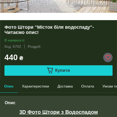
Фото Штори "Місток біля водоспаду"-
Читаємо опис!
В наявності
Код: 6702
Роздріб
440
₴
Купити
Опис
Характеристики
Доставка
Оплата
Умови п
Опис
3D Фото Штори з Водоспадом