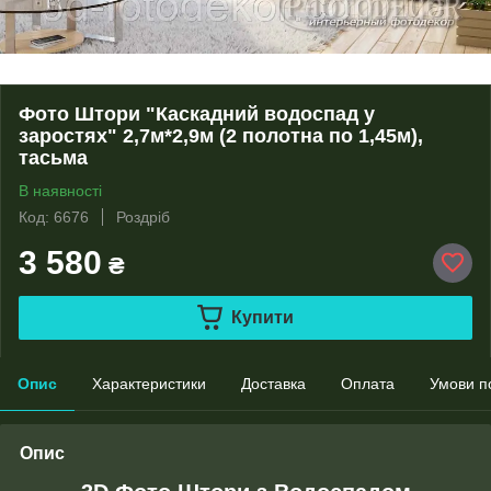
Фото Штори "Каскадний водоспад у
заростях" 2,7м*2,9м (2 полотна по 1,45м),
тасьма
В наявності
Код: 6676
Роздріб
3 580
₴
Купити
Опис
Характеристики
Доставка
Оплата
Умови п
Опис