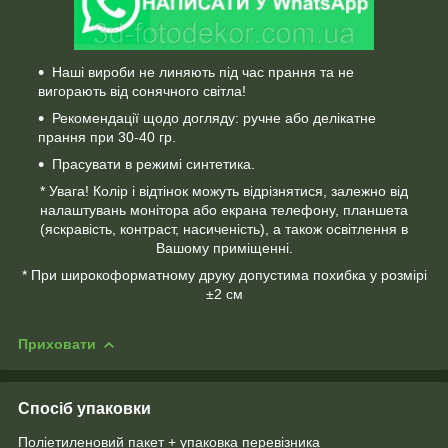
Наші вироби не линяють під час прання та не
вигорають від сонячного світла!
Рекомендації щодо догляду: ручне або делікатне
прання при 30-40 гр.
Прасувати в режимі синтетика.
* Увага! Колір і відтінок можуть відрізнятися, залежно від
налаштувань монітора або екрана телефону, планшета
(яскравість, контраст, насиченість), а також освітлення в
Вашому приміщенні.
* При широкоформатному друку допустима похибка у розмірі
±2 см
Приховати
Спосіб упаковки
Поліетиленовий пакет + упаковка перевізника