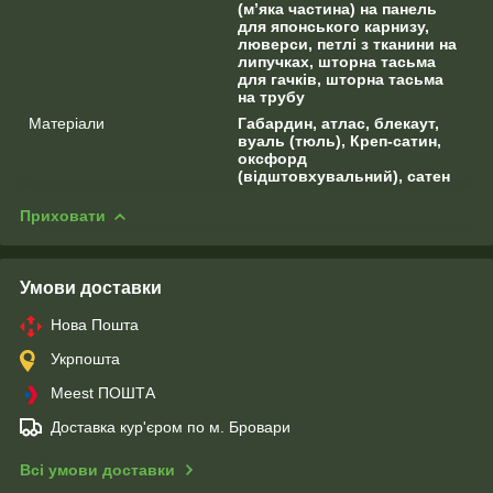
(м’яка частина) на панель
для японського карнизу,
люверси, петлі з тканини на
липучках, шторна тасьма
для гачків, шторна тасьма
на трубу
Матеріали
Габардин, атлас, блекаут,
вуаль (тюль), Креп-сатин,
оксфорд
(відштовхувальний), сатен
Приховати
Умови доставки
Нова Пошта
Укрпошта
Meest ПОШТА
Доставка кур'єром по м. Бровари
Всі умови доставки