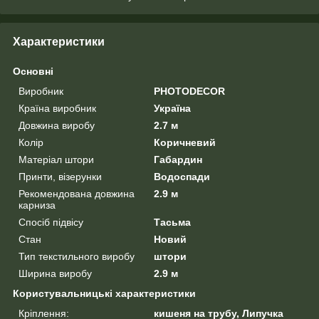
Характеристики
Основні
Виробник
PHOTODECOR
Країна виробник
Україна
Довжина виробу
2.7 м
Колір
Коричневий
Матеріал штори
Габардин
Принти, візерунки
Водоспади
Рекомендована довжина
2.9 м
карниза
Спосіб підвісу
Тасьма
Стан
Новий
Тип текстильного виробу
штори
Ширина виробу
2.9 м
Користувальницькі характеристики
Кріплення:
кишеня на трубу, Липучка