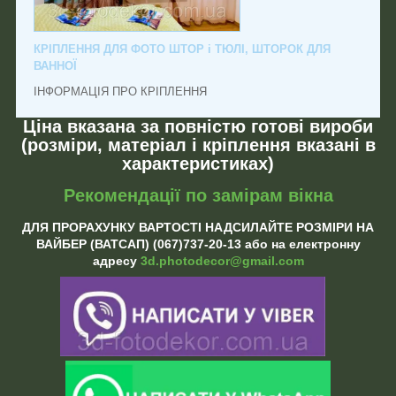
КРІПЛЕННЯ ДЛЯ ФОТО ШТОР і ТЮЛІ, ШТОРОК ДЛЯ
ВАННОЇ
ІНФОРМАЦІЯ ПРО КРІПЛЕННЯ
Ціна вказана за повністю готові вироби
(розміри, матеріал і кріплення вказані в
характеристиках)
Рекомендації по замірам вікна
ДЛЯ ПРОРАХУНКУ ВАРТОСТІ НАДСИЛАЙТЕ РОЗМІРИ НА
ВАЙБЕР (ВАТСАП) (067)737-20-13 або на електронну
адресу
3d.photodecor@gmail.com