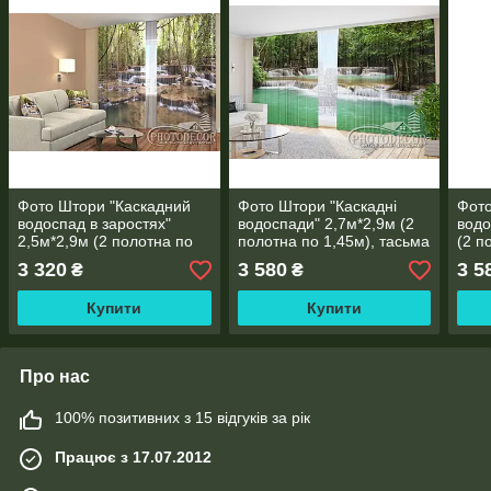
Фото Штори "Каскадний
Фото Штори "Каскадні
Фото
водоспад в заростях"
водоспади" 2,7м*2,9м (2
водо
2,5м*2,9м (2 полотна по
полотна по 1,45м), тасьма
(2 п
1,45м), тасьма
тась
3 320
3 580
3 5
₴
₴
Купити
Купити
Про нас
100% позитивних з 15 відгуків за рік
Працює з 17.07.2012