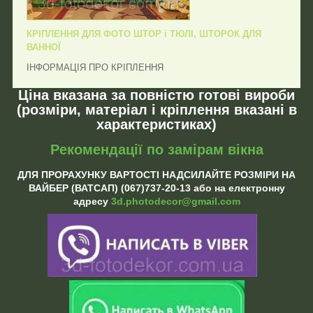
КРІПЛЕННЯ ДЛЯ ФОТО ШТОР і ТЮЛІ, ШТОРОК ДЛЯ
ВАННОЇ
ІНФОРМАЦІЯ ПРО КРІПЛЕННЯ
Ціна вказана за повністю готові вироби
(розміри, матеріал і кріплення вказані в
характеристиках)
Рекомендації по замірам вікна
ДЛЯ ПРОРАХУНКУ ВАРТОСТІ НАДСИЛАЙТЕ РОЗМІРИ НА
ВАЙБЕР (ВАТСАП) (067)737-20-13 або на електронну
адресу
3d.photodecor@gmail.com