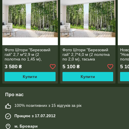
Фото Штори "Березовий
Фото Штори "Березовий
Ново
гай" 2,7 м*2,9 м (2
гай" 2,7*4,0 м (2 полотна
"Нов
полотна по 1,45 м),
по 2,0 м), тасьма
поло
тасьма
3 580
5 100
5 1
₴
₴
Купити
Купити
Про нас
100% позитивних з 15 відгуків за рік
Працює з 17.07.2012
м. Бровари