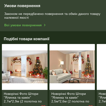
Умови повернення
Законом не передбачено повернення та обмін даного товару
належної якості
Всі умови повернення
Подібні товари компанії
Новорічні Фото Штори
Новорічні Фото Штори
Ново
"Ялинка та камін"
"Ялинка та камін"
"Яли
2,7м*2,9м (2 полотна по
2,5м*2,6м (2 полотна по
2,7м
1,45м), тасьма
1,30м), тасьма
2,5 