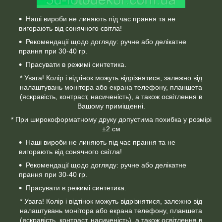
Наші вироби не линяють під час прання та не
вигорають від сонячного світла!
Рекомендації щодо догляду: ручне або делікатне
прання при 30-40 гр.
Прасувати в режимі синтетика.
* Увага! Колір і відтінок можуть відрізнятися, залежно від
налаштувань монітора або екрана телефону, планшета
(яскравість, контраст, насиченість), а також освітлення в
Вашому приміщенні.
* При широкоформатному друку допустима похибка у розмірі
±2 см
Наші вироби не линяють під час прання та не
вигорають від сонячного світла!
Рекомендації щодо догляду: ручне або делікатне
прання при 30-40 гр.
Прасувати в режимі синтетика.
* Увага! Колір і відтінок можуть відрізнятися, залежно від
налаштувань монітора або екрана телефону, планшета
(яскравість, контраст, насиченість), а також освітлення в