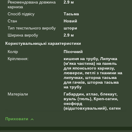
Рекомендована довжина
2.9 м
карниза
Спосіб підвісу
Тасьма
Стан
Новий
Тип текстильного виробу
штори
Ширина виробу
2.9 м
Користувальницькі характеристики
Колір
Пісочний
Кріплення:
кишеня на трубу, Липучка
(м’яка частина) на панель
для японського карнизу,
люверси, петлі з тканини на
липучках, шторна тасьма
для гачків, шторна тасьма
на трубу
Матеріали
Габардин, атлас, блекаут,
вуаль (тюль), Креп-сатин,
оксфорд
(відштовхувальний), сатен
Приховати