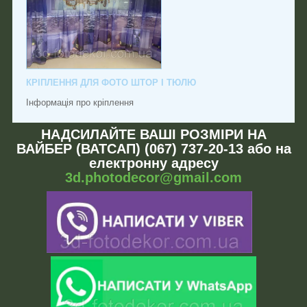
КРІПЛЕННЯ ДЛЯ ФОТО ШТОР І ТЮЛЮ
Інформація про кріплення
НАДСИЛАЙТЕ ВАШІ РОЗМІРИ НА
ВАЙБЕР (ВАТСАП) (067) 737-20-13 або на
електронну адресу
3d.photodecor@gmail.com