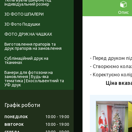
Тюль вуаль (шифон) під
індивідуальний розмір
Опис
3D ФОТО ШПАЛЕРИ
3D Фото Подушки
ФОТО ДРУК НА ЧАШКАХ
Виготовлення прапорів та
друк прапорів на замовлення
- Перед друком пі
Сублімаційний друк на
тканинах
- Створюємо колаж
Банери для фотозони на
- Коректуємо колі
замовлення | Будь-яка
тематика | Екосольвентний та
Ціна вказ
УФ друк
Графік роботи
10:00
19:00
ПОНЕДІЛОК
10:00
19:00
ВІВТОРОК
10:00
19:00