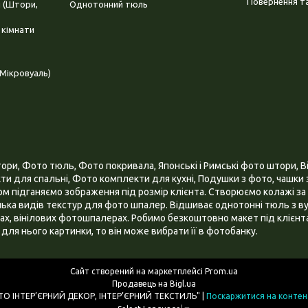
Повернення та
і (Штори,
Однотонний тюль
 кімнати
Мікровуаль)
и, Фото тюль, Фото покривала, Японські і Римські фото штори, Ві
и для спальні, Фото комплекти для кухні, Подушки з фото, чашки з
 підганяємо зображення під розмір клієнта. Створюємо колажі за 
ілька видів текстур для фото шпалер. Відшиває однотонні тюль з ву
х, вінілових фотошпалерах. Робимо безкоштовно макет під клієнта
для нього картинки, то він може вибрати її в фотобанку.
Сайт створений на маркетплейсі
Prom.ua
Продавець на Bigl.ua
ІНТЕРНЕТ МАГАЗИН "3D - ФОТО ІНТЕР’ЄРНИЙ ДЕКОР, ІНТЕР’ЄРНИЙ ТЕКСТИЛЬ" |
Поскаржитися на контен