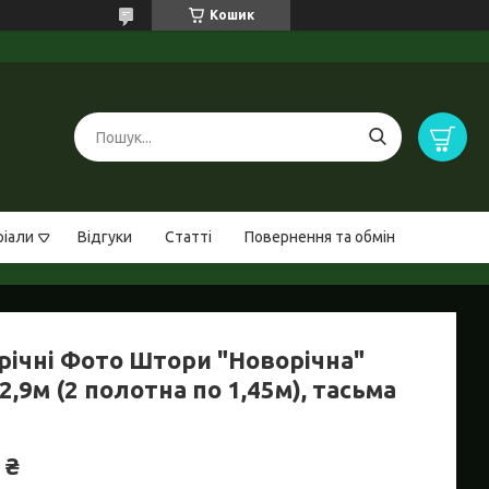
Кошик
ріали
Відгуки
Статті
Повернення та обмін
річні Фото Штори "Новорічна"
2,9м (2 полотна по 1,45м), тасьма
 ₴