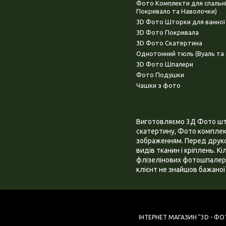
Фото Комплекти для спальн
Покривало та Наволочки)
3D Фото Шторки для ванної
3D Фото Покривала
3D Фото Скатертина
Однотонний тюль (Вуаль та 
3D Фото Шпалери
Фото Подушки
Чашки з фото
Виготовляємо 3Д Фото штор
скатертину, Фото комплект
зображенням. Перед друком
видів тканин і кріплень. К
флізелінових фотошпалера
клієнт не знайшов бажаної 