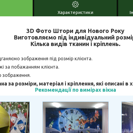
Характеристики
І
3D Фото Штори для Нового Року
Виготовляємо під індивідуальний розмі
Кілька видів тканин і кріплень.
дганяємо зображення під розмір клієнта.
і за побажанням клієнта.
р зображення.
ана за розміри, матеріал і кріплення, які описані в
Рекомендації по вимірах вікна