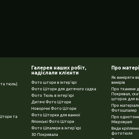
Галерея наших робіт,
Про матер
надіслали клієнти
Як виміряти в
Фото штори в інтер'єрі
вимірів
та тюль)
Фото Штори для дитячого садка
Про тканини 
Покривал, ска
Фото Тюль в інтер'єрі
шторок для в
Дитячі Фото Штори
Про матеріали
Новорічні Фото Штори
Фотошпалер
Фото Шторки для ванної
(Штори та
Про однотонни
Японські Фото Штори
Мікровуалі
Фото Шпалери в інтер'єрі
Види кріплен
фототюля
3D Покривала