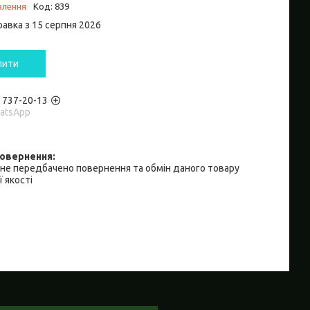
влення
Код:
839
равка з 15 серпня 2026
пити
) 737-20-13
hatsApp
не передбачено повернення та обмін даного товару
 якості