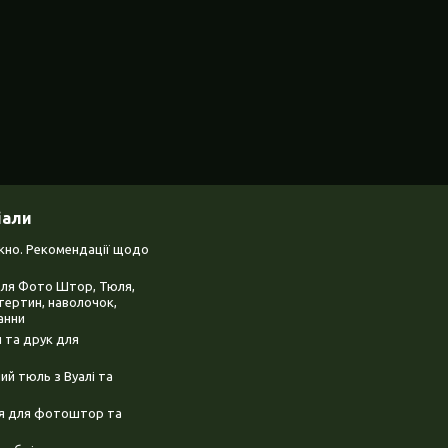
іали
ікно. Рекомендації щодо
для Фото Штор, Тюля,
тертин, наволочок,
анни
 та друк для
й тюль з Вуалі та
ня для фотоштор та