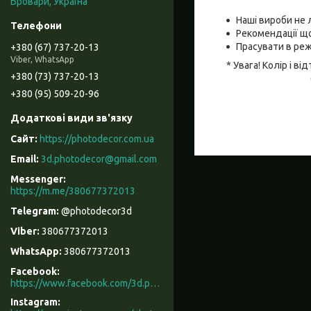
Бровари, Україна
Наші вироби не 
Рекомендації що
Прасувати в реж
+380 (67) 737-20-13
Viber, WhatsApp
* Увага! Колір і 
+380 (73) 737-20-13
+380 (95) 509-20-96
https://photodecor.com.ua
3d.photodecor@gmail.com
https://m.me/380677372013
@photodecor3d
380677372013
380677372013
Facebook
https://www.facebook.com/3d.photodecor/
Instagram