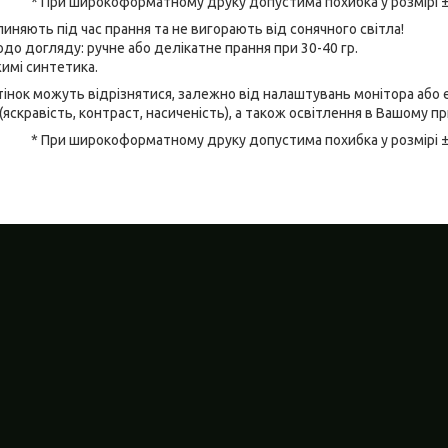
* При широкоформатному друку допустима похибка у розмірі 
линяють під час прання та не вигорають від сонячного світла!
до догляду: ручне або делікатне прання при 30-40 гр.
имі синтетика.
відтінок можуть відрізнятися, залежно від налаштувань монітора аб
(яскравість, контраст, насиченість), а також освітлення в Вашому п
* При широкоформатному друку допустима похибка у розмірі 