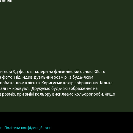
 обмін
нілові 3д фото шпалери на флізеліновій основі, Фото
 фото. Під індивідуальний розмір і з будь-яким
побажанням клієнта. Коригуємо колір зображення. Кілька
алі і мікровуалі. Друкуємо будь-які зображення на
 розмір, при зміні кольору висилаємо кольоропроби. Якщо
т
|
Політика конфіденційності