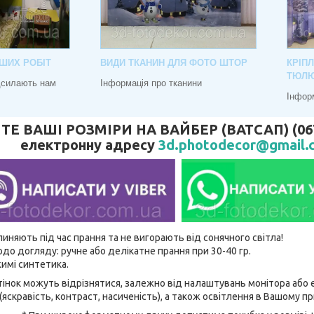
ШИХ РОБІТ
ВИДИ ТКАНИН ДЛЯ ФОТО ШТОР
КРІП
ТЮЛ
адсилають нам
Інформація про тканини
Інфор
 ВАШІ РОЗМІРИ НА ВАЙБЕР (ВАТСАП) (067) 
електронну адресу
3d.photodecor@gmail.
линяють під час прання та не вигорають від сонячного світла!
до догляду: ручне або делікатне прання при 30-40 гр.
имі синтетика.
відтінок можуть відрізнятися, залежно від налаштувань монітора аб
(яскравість, контраст, насиченість), а також освітлення в Вашому п