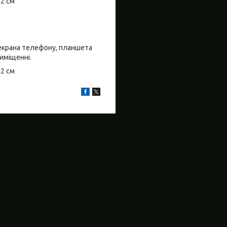
±2 см
о екрана телефону, планшета
риміщенні.
±2 см