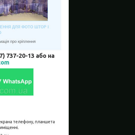
ЛЕННЯ ДЛЯ ФОТО ШТОР І
Ю
мація про кріплення
737-20-13 або на
com
о екрана телефону, планшета
риміщенні.