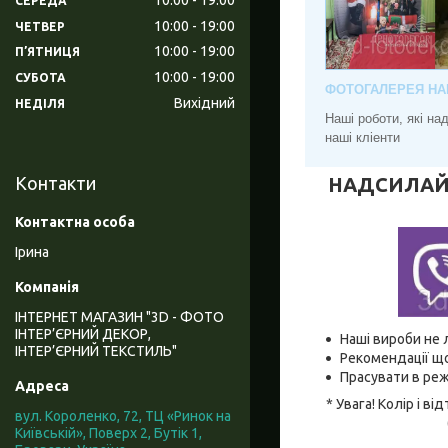
СЕРЕДА
10:00
19:00
ЧЕТВЕР
10:00
19:00
ПʼЯТНИЦЯ
10:00
19:00
СУБОТА
ФОТОГАЛЕРЕЯ НА
Вихідний
НЕДІЛЯ
Наші роботи, які н
наші кліенти
НАДСИЛАЙТЕ
Контакти
Ірина
ІНТЕРНЕТ МАГАЗИН "3D - ФОТО
ІНТЕР’ЄРНИЙ ДЕКОР,
Наші вироби не 
ІНТЕР’ЄРНИЙ ТЕКСТИЛЬ"
Рекомендації що
Прасувати в реж
* Увага! Колір і 
вул. Короленко, 72, ТЦ «Ринок на
Київській», Поверх 2, Бутік 1,