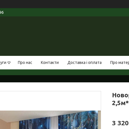
96
луги
Про нас
Контакти
Доставка і оплата
Про мате
Ново
2,5м*
3 320