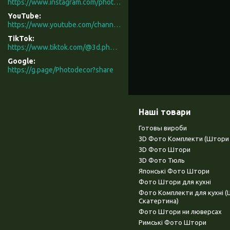
https://www.instagram.com/photodecor.com.ua/
YouTube
https://www.youtube.com/channel/UCXCUerfqRY1Pw7-IptdbqyA/videos
TikTok
https://www.tiktok.com/@3d.photodecor?is_from_webapp=1&sender_device=pc
Google
https://g.page/Photodecor?share
Наші товари
Готовы вироби
3D Фото Комплекти (Штори 
3D Фото Штори
3D Фото Тюль
Японські Фото Штори
Фото Штори для кухні
Фото Комплекти для кухні 
Скатертина)
Фото Штори ни люверсах
Римські Фото Штори