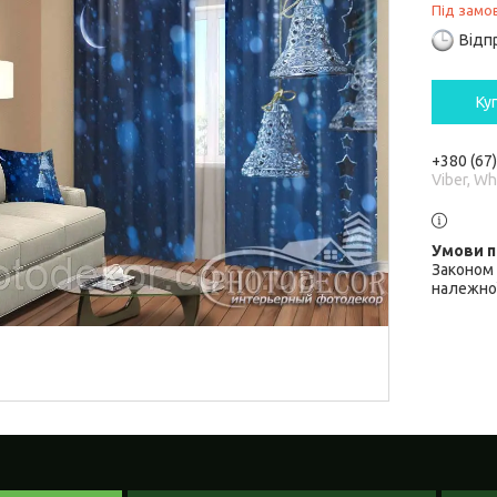
Під замо
Відп
Ку
+380 (67
Viber, W
Законом 
належної