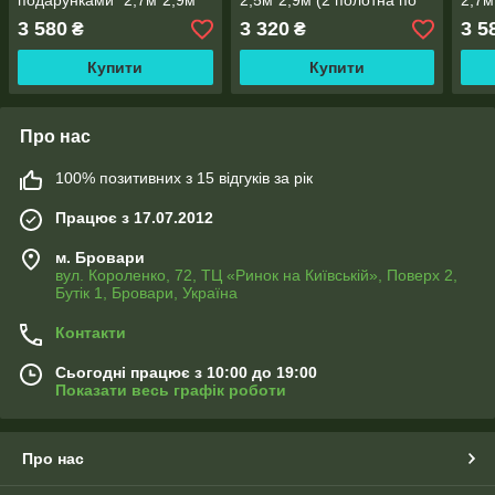
подарунками" 2,7м*2,9м
2,5м*2,9м (2 полотна по
2,7м
(2 полотна по 1,45м),
1,45м), тасьма
1,45
3 580
3 320
3 5
₴
₴
тасьма
Купити
Купити
Про нас
100% позитивних з 15 відгуків за рік
Працює з 17.07.2012
м. Бровари
вул. Короленко, 72, ТЦ «Ринок на Київській», Поверх 2,
Бутік 1, Бровари, Україна
Контакти
Сьогодні працює з 10:00 до 19:00
Показати весь графік роботи
Про нас