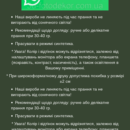
Наші вироби не линяють під час прання та не
вигорають від сонячного світла!
Рекомендації щодо догляду: ручне або делікатне
прання при 30-40 гр.
Прасувати в режимі синтетика.
* Увага! Колір і відтінок можуть відрізнятися, залежно від
налаштувань монітора або екрана телефону, планшета
(яскравість, контраст, насиченість), а також освітлення в
Вашому приміщенні.
* При широкоформатному друку допустима похибка у розмірі
±2 см
Наші вироби не линяють під час прання та не
вигорають від сонячного світла!
Рекомендації щодо догляду: ручне або делікатне
прання при 30-40 гр.
Прасувати в режимі синтетика.
* Увага! Колір і відтінок можуть відрізнятися, залежно від
налаштувань монітора або екрана телефону, планшета