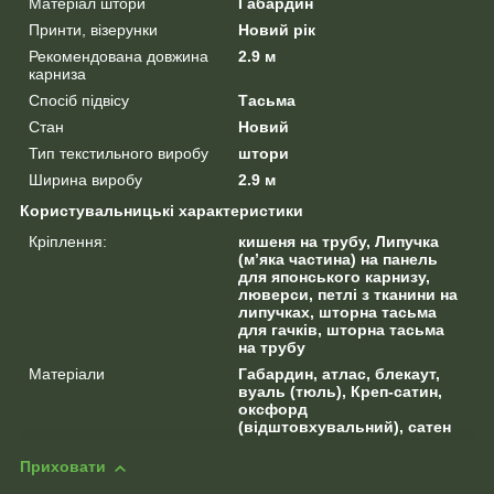
Матеріал штори
Габардин
Принти, візерунки
Новий рік
Рекомендована довжина
2.9 м
карниза
Спосіб підвісу
Тасьма
Стан
Новий
Тип текстильного виробу
штори
Ширина виробу
2.9 м
Користувальницькі характеристики
Кріплення:
кишеня на трубу, Липучка
(м’яка частина) на панель
для японського карнизу,
люверси, петлі з тканини на
липучках, шторна тасьма
для гачків, шторна тасьма
на трубу
Матеріали
Габардин, атлас, блекаут,
вуаль (тюль), Креп-сатин,
оксфорд
(відштовхувальний), сатен
Приховати