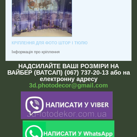
КРІПЛЕННЯ ДЛЯ ФОТО ШТОР І ТЮЛЮ
Інформація про кріплення
НАДСИЛАЙТЕ ВАШІ РОЗМІРИ НА
ВАЙБЕР (ВАТСАП) (067) 737-20-13 або на
електронну адресу
3d.photodecor@gmail.com