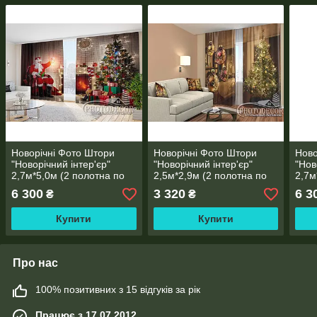
Новорічні Фото Штори
Новорічні Фото Штори
Ново
"Новорічний інтер'єр"
"Новорічний інтер'єр"
"Нов
2,7м*5,0м (2 полотна по
2,5м*2,9м (2 полотна по
2,7м
2,5 м), тасьма
1,45м), тасьма
2,5 
6 300
3 320
6 3
₴
₴
Купити
Купити
Про нас
100% позитивних з 15 відгуків за рік
Працює з 17.07.2012