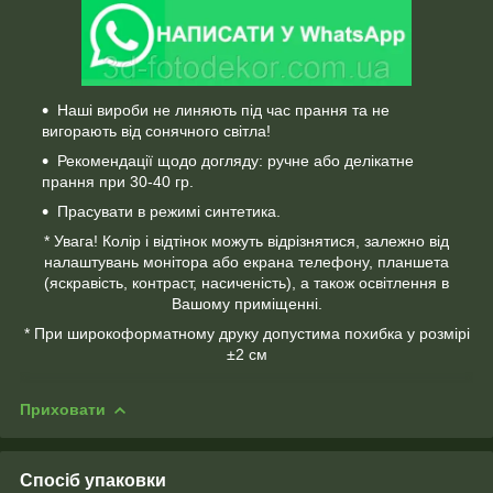
Наші вироби не линяють під час прання та не
вигорають від сонячного світла!
Рекомендації щодо догляду: ручне або делікатне
прання при 30-40 гр.
Прасувати в режимі синтетика.
* Увага! Колір і відтінок можуть відрізнятися, залежно від
налаштувань монітора або екрана телефону, планшета
(яскравість, контраст, насиченість), а також освітлення в
Вашому приміщенні.
* При широкоформатному друку допустима похибка у розмірі
±2 см
Приховати
Спосіб упаковки