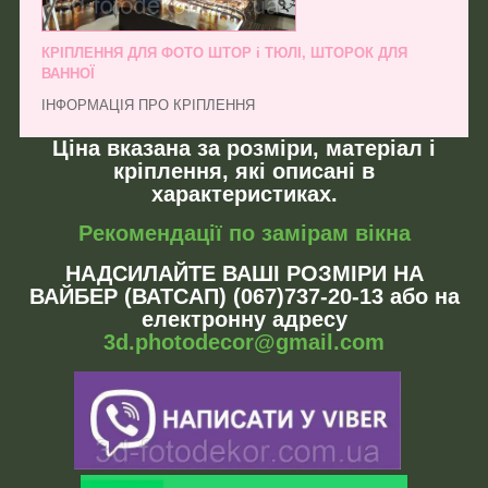
КРІПЛЕННЯ ДЛЯ ФОТО ШТОР і ТЮЛІ, ШТОРОК ДЛЯ
ВАННОЇ
ІНФОРМАЦІЯ ПРО КРІПЛЕННЯ
Ціна вказана за розміри, матеріал і
кріплення, які описані в
характеристиках.
Рекомендації по замірам вікна
НАДСИЛАЙТЕ ВАШІ РОЗМІРИ НА
ВАЙБЕР (ВАТСАП) (067)737-20-13 або на
електронну адресу
3d.photodecor@gmail.com