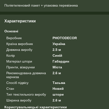
Поліетиленовий пакет + упаковка перевізника
Характеристики
Основні
Виробник
PHOTODECOR
Країна виробник
Україна
Довжина виробу
2.5 м
Колір
Синій
Матеріал штори
Габардин
Принти, візерунки
Міста
Рекомендована довжина
2.6 м
карниза
Спосіб підвісу
Тасьма
Стан
Новий
Тип текстильного виробу
штори
Ширина виробу
2.6 м
Користувальницькі характеристики