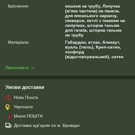
Кріплення:
кишеня на трубу, Липучка
(м’яка частина) на панель
для японського карнизу,
люверси, петлі з тканини на
липучках, шторна тасьма
для гачків, шторна тасьма
на трубу
Матеріали
Габардин, атлас, блекаут,
вуаль (тюль), Креп-сатин,
оксфорд
(відштовхувальний), сатен
Приховати
Умови доставки
Нова Пошта
Укрпошта
Meest ПОШТА
Доставка кур'єром по м. Бровари