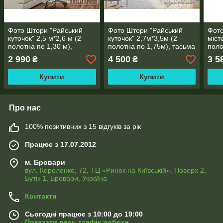
Фото Штори "Райський
Фото Штори "Райський
Фото
куточок" 2,5 м*2,6 м (2
куточок" 2,7м*3,5м (2
міст
полотна по 1,30 м),
полотна по 1,75м), тасьма
поло
тасьма
2 990
4 500
3 5
₴
₴
Купити
Купити
Про нас
100% позитивних з 15 відгуків за рік
Працює з 17.07.2012
м. Бровари
вул. Короленко, 72, ТЦ «Ринок на Київській», Поверх 2,
Бутік 1, Бровари, Україна
Контакти
Сьогодні працює з 10:00 до 19:00
Показати весь графік роботи