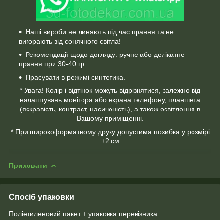
Наші вироби не линяють під час прання та не
вигорають від сонячного світла!
Рекомендації щодо догляду: ручне або делікатне
прання при 30-40 гр.
Прасувати в режимі синтетика.
* Увага! Колір і відтінок можуть відрізнятися, залежно від
налаштувань монітора або екрана телефону, планшета
(яскравість, контраст, насиченість), а також освітлення в
Вашому приміщенні.
* При широкоформатному друку допустима похибка у розмірі
±2 см
Приховати
Спосіб упаковки
Поліетиленовий пакет + упаковка перевізника