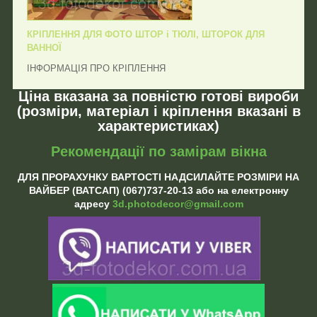
КРІПЛЕННЯ ДЛЯ ФОТО ШТОР і ТЮЛІ, ШТОРОК ДЛЯ
ВАННОЇ
ІНФОРМАЦІЯ ПРО КРІПЛЕННЯ
Ціна вказана за повністю готові вироби
(розміри, матеріал і кріплення вказані в
характеристиках)
Рекомендації по замірам вікна
ДЛЯ ПРОРАХУНКУ ВАРТОСТІ НАДСИЛАЙТЕ РОЗМІРИ НА
ВАЙБЕР (ВАТСАП) (067)737-20-13 або на електронну
адресу
3d.photodecor@gmail.com