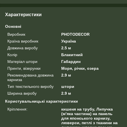
Характеристики
Основні
Виробник
PHOTODECOR
Країна виробник
Україна
Довжина виробу
2.5 м
Колір
Блакитний
Матеріал штори
Габардин
Принти, візерунки
Моря, річки, озера
Рекомендована довжина
2.9 м
карниза
Тип текстильного виробу
штори
Ширина виробу
2.9 м
Користувальницькі характеристики
Кріплення:
кишеня на трубу, Липучка
(м’яка частина) на панель
для японського карнизу,
люверси, петлі з тканини на