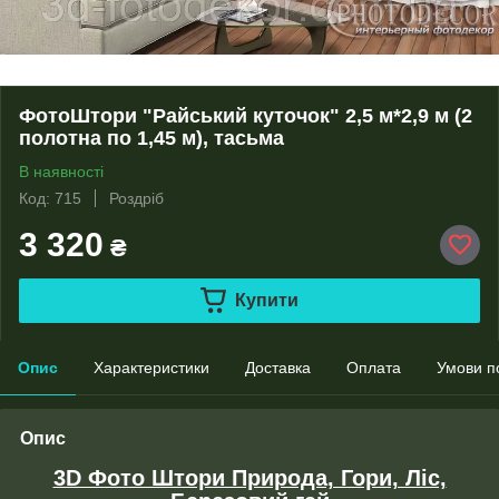
ФотоШтори "Райський куточок" 2,5 м*2,9 м (2
полотна по 1,45 м), тасьма
В наявності
Код: 715
Роздріб
3 320
₴
Купити
Опис
Характеристики
Доставка
Оплата
Умови п
Опис
3D Фото Штори Природа, Гори, Ліс,