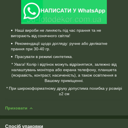
Наші вироби не линяють під час прання та не
вигорають від сонячного світла!
Рекомендації щодо догляду: ручне або делікатне
прання при 30-40 гр.
Прасувати в режимі синтетика.
* Увага! Колір і відтінок можуть відрізнятися, залежно від
налаштувань монітора або екрана телефону, планшета
(яскравість, контраст, насиченість), а також освітлення в
Вашому приміщенні.
* При широкоформатному друку допустима похибка у розмірі
±2 см
Приховати
Спосіб упаковки