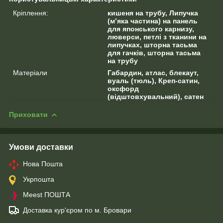
Кріплення:
кишеня на трубу, Липучка
(м’яка частина) на панель
для японського карнизу,
люверси, петлі з тканини на
липучках, шторна тасьма
для гачків, шторна тасьма
на трубу
Матеріали
Габардин, атлас, блекаут,
вуаль (тюль), Креп-сатин,
оксфорд
(відштовхувальний), сатен
Приховати
Умови доставки
Нова Пошта
Укрпошта
Meest ПОШТА
Доставка кур'єром по м. Бровари