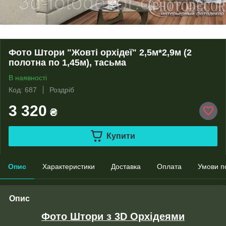
Фото Штори "Жовті орхідеї" 2,5м*2,9м (2
полотна по 1,45м), тасьма
В наявності
Код: 687
Роздріб
3 320
₴
Купити
Опис
Характеристики
Доставка
Оплата
Умови п
Опис
Фото Штори з 3D Орхідеями