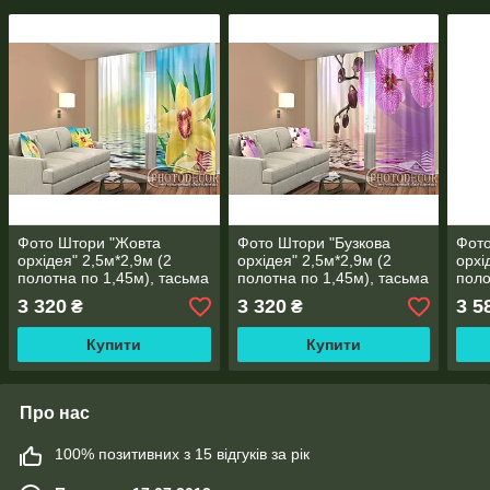
Фото Штори "Жовта
Фото Штори "Бузкова
Фото
орхідея" 2,5м*2,9м (2
орхідея" 2,5м*2,9м (2
орхі
полотна по 1,45м), тасьма
полотна по 1,45м), тасьма
поло
3 320
3 320
3 5
₴
₴
Купити
Купити
Про нас
100% позитивних з 15 відгуків за рік