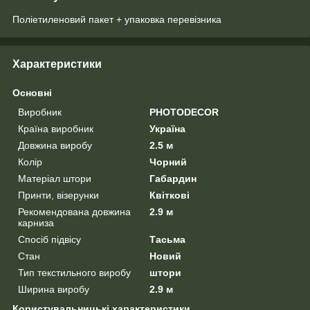
Поліетиленовий пакет + упаковка перевізника
Характеристики
Основні
Виробник
PHOTODECOR
Країна виробник
Україна
Довжина виробу
2.5 м
Колір
Чорний
Матеріал штори
Габардин
Принти, візерунки
Квіткові
Рекомендована довжина
2.9 м
карниза
Спосіб підвісу
Тасьма
Стан
Новий
Тип текстильного виробу
штори
Ширина виробу
2.9 м
Користувальницькі характеристики