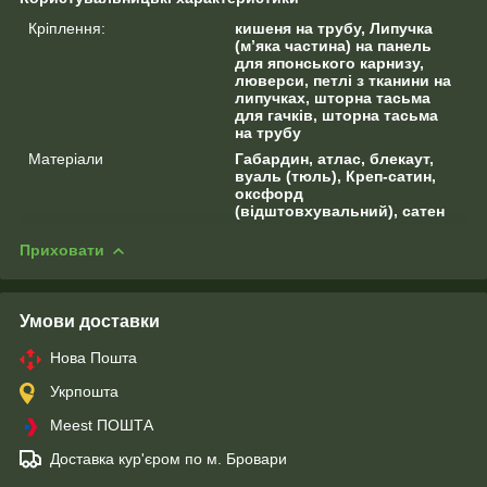
Кріплення:
кишеня на трубу, Липучка
(м’яка частина) на панель
для японського карнизу,
люверси, петлі з тканини на
липучках, шторна тасьма
для гачків, шторна тасьма
на трубу
Матеріали
Габардин, атлас, блекаут,
вуаль (тюль), Креп-сатин,
оксфорд
(відштовхувальний), сатен
Приховати
Умови доставки
Нова Пошта
Укрпошта
Meest ПОШТА
Доставка кур'єром по м. Бровари