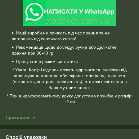
Наші вироби не линяють під час прання та не
вигорають від сонячного світла!
Рекомендації щодо догляду: ручне або делікатне
прання при 30-40 гр.
Прасувати в режимі синтетика.
* Увага! Колір і відтінок можуть відрізнятися, залежно від
налаштувань монітора або екрана телефону, планшета
(яскравість, контраст, насиченість), а також освітлення в
Вашому приміщенні.
* При широкоформатному друку допустима похибка у розмірі
±2 см
Приховати
Спосіб упаковки