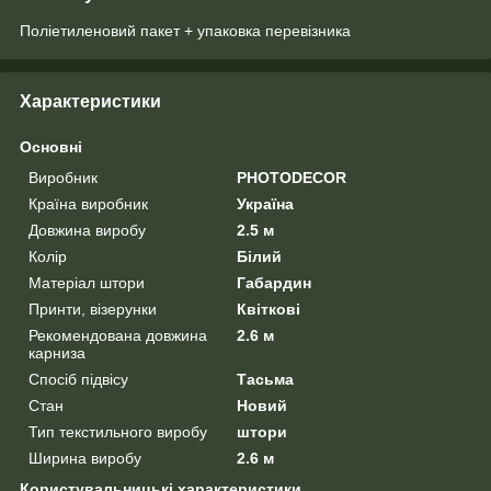
Поліетиленовий пакет + упаковка перевізника
Характеристики
Основні
Виробник
PHOTODECOR
Країна виробник
Україна
Довжина виробу
2.5 м
Колір
Білий
Матеріал штори
Габардин
Принти, візерунки
Квіткові
Рекомендована довжина
2.6 м
карниза
Спосіб підвісу
Тасьма
Стан
Новий
Тип текстильного виробу
штори
Ширина виробу
2.6 м
Користувальницькі характеристики