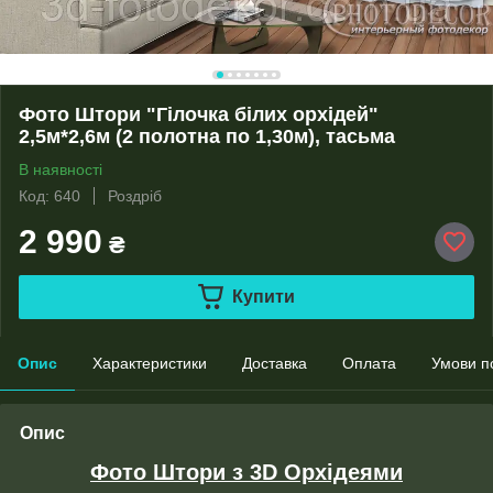
Фото Штори "Гілочка білих орхідей"
2,5м*2,6м (2 полотна по 1,30м), тасьма
В наявності
Код: 640
Роздріб
2 990
₴
Купити
Опис
Характеристики
Доставка
Оплата
Умови п
Опис
Фото Штори з 3D Орхідеями