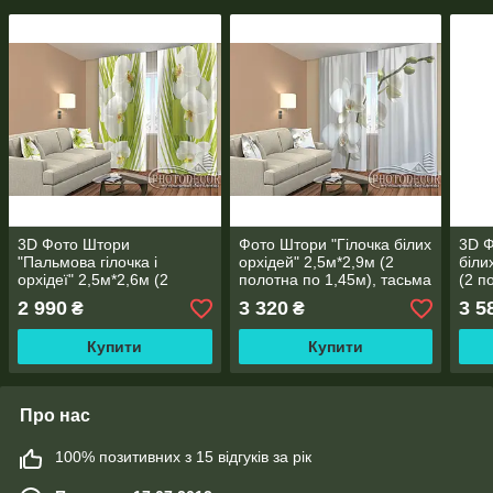
3D Фото Штори
Фото Штори "Гілочка білих
3D Ф
"Пальмова гілочка і
орхідей" 2,5м*2,9м (2
біли
орхідеї" 2,5м*2,6м (2
полотна по 1,45м), тасьма
(2 п
полотна по 1,30м), тасьма
тась
2 990
3 320
3 5
₴
₴
Купити
Купити
Про нас
100% позитивних з 15 відгуків за рік