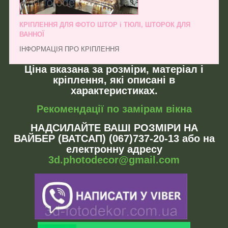
КРІПЛЕННЯ ДЛЯ ФОТО ШТОР і ТЮЛІ, ШТОРОК ДЛЯ
ВАННОЇ
ІНФОРМАЦІЯ ПРО КРІПЛЕННЯ
Ціна вказана за розміри, матеріал і
кріплення, які описані в
характеристиках.
Рекомендації по замірам вікна
НАДСИЛАЙТЕ ВАШІ РОЗМІРИ НА
ВАЙБЕР (ВАТСАП) (067)737-20-13 або на
електронну адресу
3d.photodecor@gmail.com