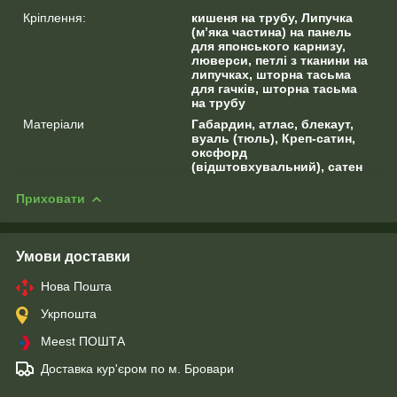
Кріплення:
кишеня на трубу, Липучка
(м’яка частина) на панель
для японського карнизу,
люверси, петлі з тканини на
липучках, шторна тасьма
для гачків, шторна тасьма
на трубу
Матеріали
Габардин, атлас, блекаут,
вуаль (тюль), Креп-сатин,
оксфорд
(відштовхувальний), сатен
Приховати
Умови доставки
Нова Пошта
Укрпошта
Meest ПОШТА
Доставка кур'єром по м. Бровари