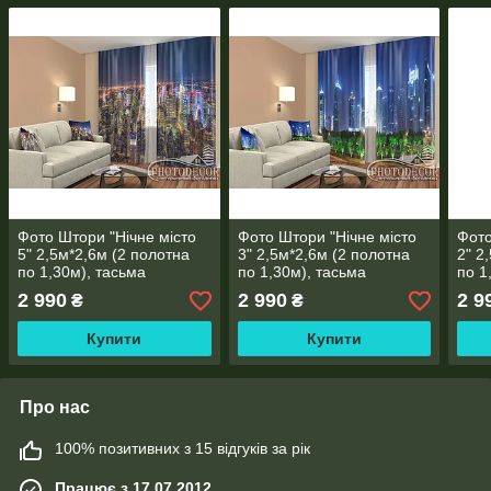
Фото Штори "Нічне місто
Фото Штори "Нічне місто
Фото
5" 2,5м*2,6м (2 полотна
3" 2,5м*2,6м (2 полотна
2" 2
по 1,30м), тасьма
по 1,30м), тасьма
по 1
2 990
2 990
2 9
₴
₴
Купити
Купити
Про нас
100% позитивних з 15 відгуків за рік
Працює з 17.07.2012