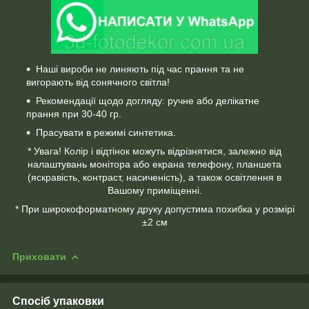
Наші вироби не линяють під час прання та не
вигорають від сонячного світла!
Рекомендації щодо догляду: ручне або делікатне
прання при 30-40 гр.
Прасувати в режимі синтетика.
* Увага! Колір і відтінок можуть відрізнятися, залежно від
налаштувань монітора або екрана телефону, планшета
(яскравість, контраст, насиченість), а також освітлення в
Вашому приміщенні.
* При широкоформатному друку допустима похибка у розмірі
±2 см
Приховати
Спосіб упаковки