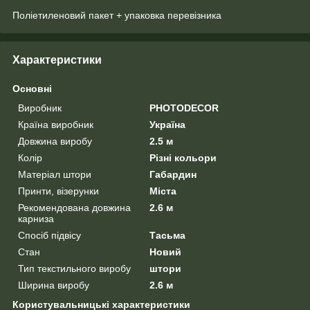
Поліетиленовий пакет + упаковка перевізника
Характеристики
Основні
Виробник
PHOTODECOR
Країна виробник
Україна
Довжина виробу
2.5 м
Колір
Різні кольори
Матеріал штори
Габардин
Принти, візерунки
Міста
Рекомендована довжина
2.6 м
карниза
Спосіб підвісу
Тасьма
Стан
Новий
Тип текстильного виробу
штори
Ширина виробу
2.6 м
Користувальницькі характеристики