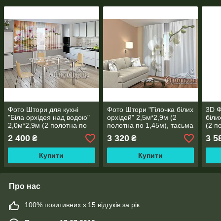
Фото Штори для кухні
Фото Штори "Гілочка білих
3D Ф
"Біла орхідея над водою"
орхідей" 2,5м*2,9м (2
біли
2,0м*2,9м (2 полотна по
полотна по 1,45м), тасьма
(2 п
1,45м), тасьма
тась
2 400
3 320
3 5
₴
₴
Купити
Купити
Про нас
100% позитивних з 15 відгуків за рік