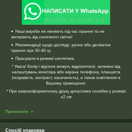
Наші вироби не линяють під час прання та не
вигорають від сонячного світла!
Рекомендації щодо догляду: ручне або делікатне
прання при 30-40 гр.
Прасувати в режимі синтетика.
* Увага! Колір і відтінок можуть відрізнятися, залежно від
налаштувань монітора або екрана телефону, планшета
(яскравість, контраст, насиченість), а також освітлення в
Вашому приміщенні.
* При широкоформатному друку допустима похибка у розмірі
±2 см
Приховати
Спосіб упаковки