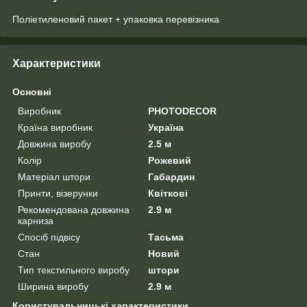
Поліетиленовий пакет + упаковка перевізника
Характеристики
Основні
Виробник
PHOTODECOR
Країна виробник
Україна
Довжина виробу
2.5 м
Колір
Рожевий
Матеріал штори
Габардин
Принти, візерунки
Квіткові
Рекомендована довжина
2.9 м
карниза
Спосіб підвісу
Тасьма
Стан
Новий
Тип текстильного виробу
штори
Ширина виробу
2.9 м
Користувальницькі характеристики