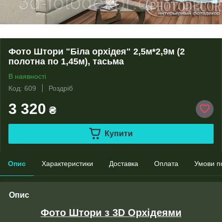
Фото Штори "Біла орхідея" 2,5м*2,9м (2
полотна по 1,45м), тасьма
В наявності
Код: 609
Роздріб
3 320
₴
Купити
Опис
Характеристики
Доставка
Оплата
Умови п
Опис
Фото Штори з 3D Орхідеями