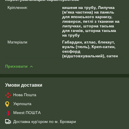
Кріплення:
кишеня на трубу, Липучка
(м’яка частина) на панель
для японського карнизу,
люверси, петлі з тканини на
липучках, шторна тасьма
для гачків, шторна тасьма
на трубу
Матеріали
Габардин, атлас, блекаут,
вуаль (тюль), Креп-сатин,
оксфорд
(відштовхувальний), сатен
Приховати
Умови доставки
Нова Пошта
Укрпошта
Meest ПОШТА
Доставка кур'єром по м. Бровари