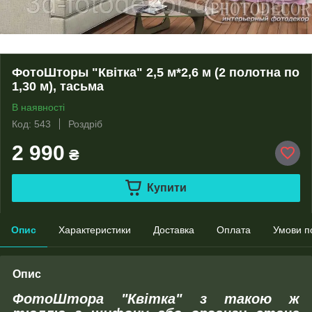
ФотоШторы "Квітка" 2,5 м*2,6 м (2 полотна по
1,30 м), тасьма
В наявності
Код: 543
Роздріб
2 990
₴
Купити
Опис
Характеристики
Доставка
Оплата
Умови п
Опис
ФотоШтора "Квітка"
з такою ж