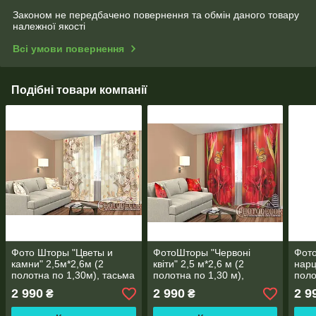
Законом не передбачено повернення та обмін даного товару
належної якості
Всі умови повернення
Подібні товари компанії
Фото Шторы "Цветы и
ФотоШторы "Червоні
Фот
камни" 2,5м*2,6м (2
квіти" 2,5 м*2,6 м (2
нарц
полотна по 1,30м), тасьма
полотна по 1,30 м),
поло
тасьма
тась
2 990
2 990
2 9
₴
₴