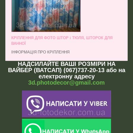
КРІПЛЕННЯ ДЛЯ ФОТО ШТОР і ТЮЛЯ, ШТОРОК ДЛЯ
ВАННОЇ
ІНФОРМАЦІЯ ПРО КРІПЛЕННЯ
НАДСИЛАЙТЕ ВАШІ РОЗМІРИ НА
ВАЙБЕР (ВАТСАП) (067)737-20-13 або на
електронну адресу
3d.photodecor@gmail.com