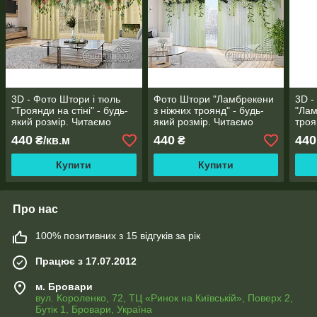
3D - Фото Штори і тюль
Фото Штори "Ламбрекени
3D -
"Троянди на стіні" - будь-
з ніжних троянд" - будь-
"Лам
який розмір. Читаємо
який розмір. Читаємо
троя
опис!
опис!
розм
440
440
440
₴/кв.м
₴
Купити
Купити
Про нас
100% позитивних з 15 відгуків за рік
Працює з 17.07.2012
м. Бровари
вул. Короленко, 72, ТЦ «Ринок на Київській», Поверх 2,
Бутік 1, Бровари, Україна