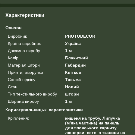
Характеристики
Основні
Виробник
PHOTODECOR
Країна виробник
Україна
Довжина виробу
1 м
Колір
Блакитний
Матеріал штори
Габардин
Принти, візерунки
Квіткові
Спосіб підвісу
Тасьма
Стан
Новий
Тип текстильного виробу
штори
Ширина виробу
1 м
Користувальницькі характеристики
Кріплення:
кишеня на трубу, Липучка
(м’яка частина) на панель
для японського карнизу,
люверси, петлі з тканини на