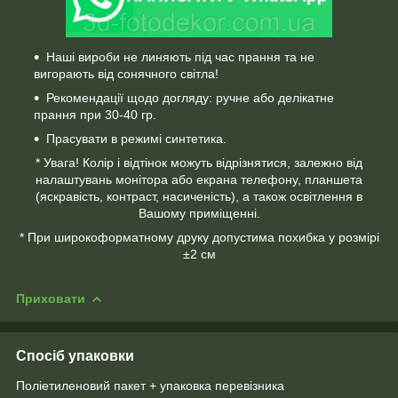
Наші вироби не линяють під час прання та не
вигорають від сонячного світла!
Рекомендації щодо догляду: ручне або делікатне
прання при 30-40 гр.
Прасувати в режимі синтетика.
* Увага! Колір і відтінок можуть відрізнятися, залежно від
налаштувань монітора або екрана телефону, планшета
(яскравість, контраст, насиченість), а також освітлення в
Вашому приміщенні.
* При широкоформатному друку допустима похибка у розмірі
±2 см
Приховати
Спосіб упаковки
Поліетиленовий пакет + упаковка перевізника