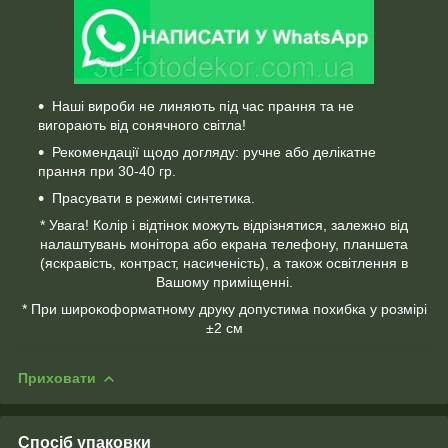
Наші вироби не линяють під час прання та не
вигорають від сонячного світла!
Рекомендації щодо догляду: ручне або делікатне
прання при 30-40 гр.
Прасувати в режимі синтетика.
* Увага! Колір і відтінок можуть відрізнятися, залежно від
налаштувань монітора або екрана телефону, планшета
(яскравість, контраст, насиченість), а також освітлення в
Вашому приміщенні.
* При широкоформатному друку допустима похибка у розмірі
±2 см
Приховати
Спосіб упаковки