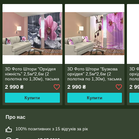
3D Фото Штори "Орхідея
3D Фото Штори "Бузкова
3D Ф
ніжність" 2,5м*2,6м (2
орхідея" 2,5м*2,6м (2
орхі
полотна по 1,30м), тасьма
полотна по 1,30м), тасьма
поло
2 990
2 990
2 9
₴
₴
Купити
Купити
Про нас
100% позитивних з 15 відгуків за рік