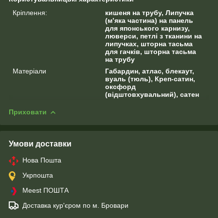
Кріплення:
кишеня на трубу, Липучка
(м’яка частина) на панель
для японського карнизу,
люверси, петлі з тканини на
липучках, шторна тасьма
для гачків, шторна тасьма
на трубу
Матеріали
Габардин, атлас, блекаут,
вуаль (тюль), Креп-сатин,
оксфорд
(відштовхувальний), сатен
Приховати
Умови доставки
Нова Пошта
Укрпошта
Meest ПОШТА
Доставка кур'єром по м. Бровари