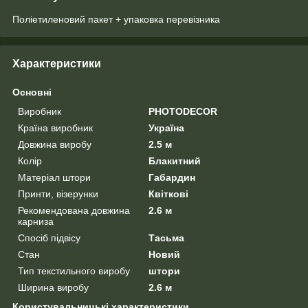
Поліетиленовий пакет + упаковка перевізника
Характеристики
Основні
Виробник
PHOTODECOR
Країна виробник
Україна
Довжина виробу
2.5 м
Колір
Блакитний
Матеріал штори
Габардин
Принти, візерунки
Квіткові
Рекомендована довжина
2.6 м
карниза
Спосіб підвісу
Тасьма
Стан
Новий
Тип текстильного виробу
штори
Ширина виробу
2.6 м
Користувальницькі характеристики