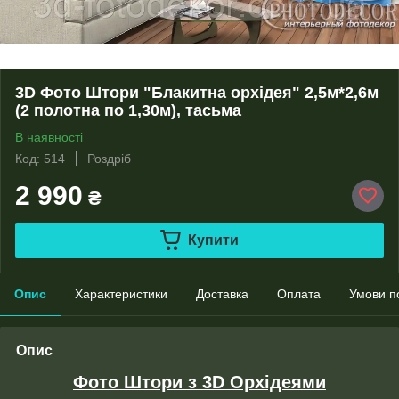
3D Фото Штори "Блакитна орхідея" 2,5м*2,6м
(2 полотна по 1,30м), тасьма
В наявності
Код: 514
Роздріб
2 990
₴
Купити
Опис
Характеристики
Доставка
Оплата
Умови п
Опис
Фото Штори з 3D Орхідеями