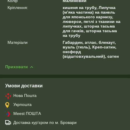
Колір
Малиновий
Кріплення:
кишеня на трубу, Липучка
(м’яка частина) на панель
для японського карнизу,
люверси, петлі з тканини на
липучках, шторна тасьма
для гачків, шторна тасьма
на трубу
Матеріали
Габардин, атлас, блекаут,
вуаль (тюль), Креп-сатин,
оксфорд
(відштовхувальний), сатен
Приховати
Умови доставки
Нова Пошта
Укрпошта
Meest ПОШТА
Доставка кур'єром по м. Бровари