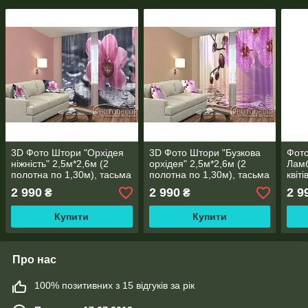
3D Фото Штори "Орхідея
3D Фото Штори "Бузкова
Фото
ніжність" 2,5м*2,6м (2
орхідея" 2,5м*2,6м (2
Ламб
полотна по 1,30м), тасьма
полотна по 1,30м), тасьма
квіті
поло
2 990
2 990
2 9
₴
₴
Купити
Купити
Про нас
100% позитивних з 15 відгуків за рік