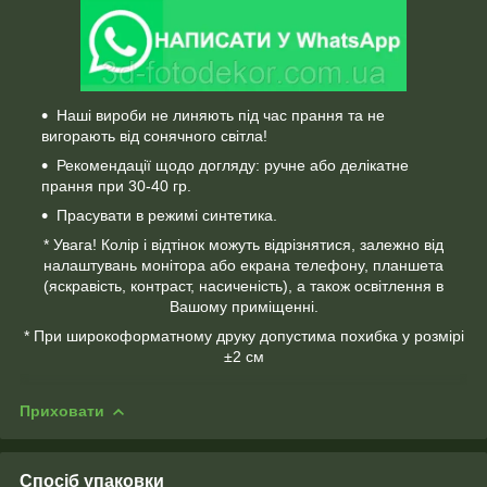
Наші вироби не линяють під час прання та не
вигорають від сонячного світла!
Рекомендації щодо догляду: ручне або делікатне
прання при 30-40 гр.
Прасувати в режимі синтетика.
* Увага! Колір і відтінок можуть відрізнятися, залежно від
налаштувань монітора або екрана телефону, планшета
(яскравість, контраст, насиченість), а також освітлення в
Вашому приміщенні.
* При широкоформатному друку допустима похибка у розмірі
±2 см
Приховати
Спосіб упаковки