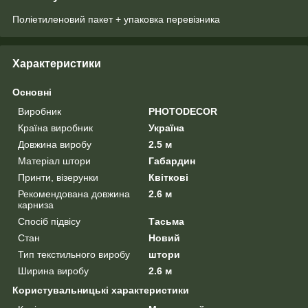
Поліетиленовий пакет + упаковка перевізника
Характеристики
Основні
Виробник
PHOTODECOR
Країна виробник
Україна
Довжина виробу
2.5 м
Матеріал штори
Габардин
Принти, візерунки
Квіткові
Рекомендована довжина
2.6 м
карниза
Спосіб підвісу
Тасьма
Стан
Новий
Тип текстильного виробу
штори
Ширина виробу
2.6 м
Користувальницькі характеристики