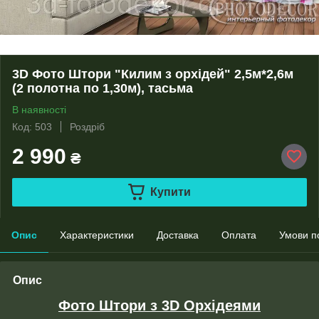
3D Фото Штори "Килим з орхідей" 2,5м*2,6м
(2 полотна по 1,30м), тасьма
В наявності
Код: 503
Роздріб
2 990
₴
Купити
Опис
Характеристики
Доставка
Оплата
Умови п
Опис
Фото Штори з 3D Орхідеями