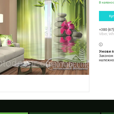
В наявнос
Ку
+380 (67
Viber, W
Законом 
належної