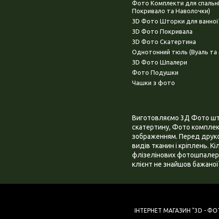
Фото Комплекти для спальн
Покривало та Наволочки)
3D Фото Шторки для ванної
3D Фото Покривала
3D Фото Скатертина
Однотонний тюль (Вуаль та 
3D Фото Шпалери
Фото Подушки
Чашки з фото
Виготовляємо 3Д Фото штор
скатертину, Фото комплект
зображенням. Перед друком
видів тканин і кріплень. К
флізелінових фотошпалера
клієнт не знайшов бажаної 