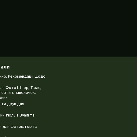
іали
ікно. Рекомендації щодо
для Фото Штор, Тюля,
тертин, наволочок,
анни
 та друк для
й тюль з Вуалі та
ня для фотоштор та