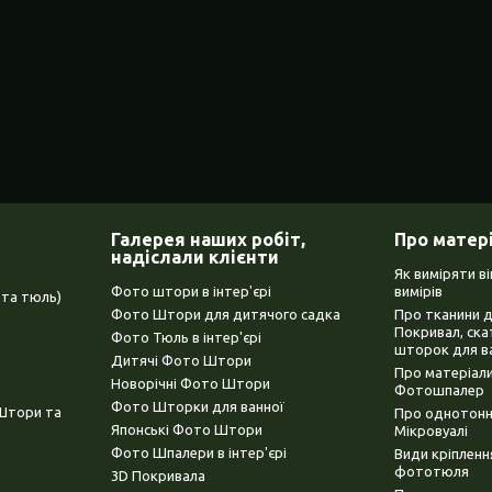
Галерея наших робіт,
Про матер
надіслали клієнти
Як виміряти в
Фото штори в інтер'єрі
вимірів
та тюль)
Фото Штори для дитячого садка
Про тканини 
Покривал, ска
Фото Тюль в інтер'єрі
шторок для в
Дитячі Фото Штори
Про матеріали
Новорічні Фото Штори
Фотошпалер
Фото Шторки для ванної
(Штори та
Про однотонни
Японські Фото Штори
Мікровуалі
Фото Шпалери в інтер'єрі
Види кріплен
фототюля
3D Покривала