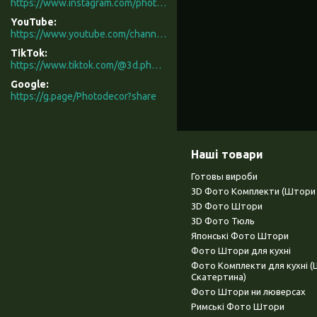
https://www.instagram.com/photodecor.com.ua/
YouTube
https://www.youtube.com/channel/UCXCUerfqRY1Pw7-IptdbqyA/videos
TikTok
https://www.tiktok.com/@3d.photodecor?is_from_webapp=1&sender_device=pc
Google
https://g.page/Photodecor?share
Наші товари
Готовы вироби
3D Фото Комплекти (Штори 
3D Фото Штори
3D Фото Тюль
Японські Фото Штори
Фото Штори для кухні
Фото Комплекти для кухні 
Скатертина)
Фото Штори ни люверсах
Римські Фото Штори