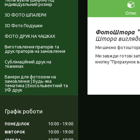
Тюль вуаль (шифон) під
індивідуальний розмір
Опис
3D ФОТО ШПАЛЕРИ
3D Фото Подушки
ФотоШтора "
ФОТО ДРУК НА ЧАШКАХ
Штора виглядає
Виготовлення прапорів та
Ми шиємо фотошторы і
друк прапорів на замовлення
Ми завжди готові за
кнопку "Прорахунок в
Сублімаційний друк на
тканинах
Банери для фотозони на
замовлення | Будь-яка
тематика | Екосольвентний та
УФ друк
Графік роботи
10:00
19:00
ПОНЕДІЛОК
10:00
19:00
ВІВТОРОК
10:00
19:00