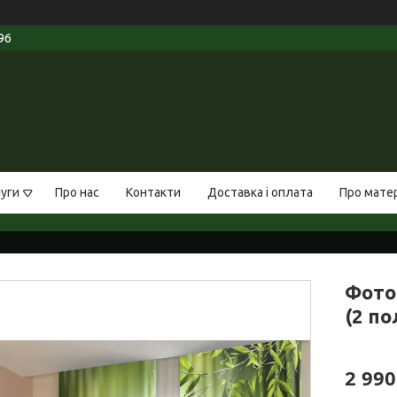
96
луги
Про нас
Контакти
Доставка і оплата
Про мате
Фото 
(2 по
2 990