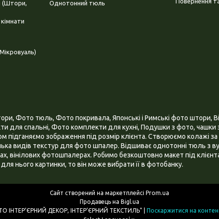
Повернення та
і (Штори,
Однотонний тюль
 кімнати
Мікровуаль)
и, Фото тюль, Фото покривала, Японські і Римські фото штори, Ві
и для спальні, Фото комплекти для кухні, Подушки з фото, чашки з
 підганяємо зображення під розмір клієнта. Створюємо колажі за 
ілька видів текстур для фото шпалер. Відшиває однотонні тюль з ву
х, вінілових фотошпалерах. Робимо безкоштовно макет під клієнта
для нього картинки, то він може вибрати її в фотобанку.
Сайт створений на маркетплейсі
Prom.ua
Продавець на Bigl.ua
ІНТЕРНЕТ МАГАЗИН "3D - ФОТО ІНТЕР’ЄРНИЙ ДЕКОР, ІНТЕР’ЄРНИЙ ТЕКСТИЛЬ" |
Поскаржитися на контен