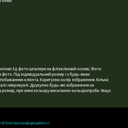
 обмін
нілові 3д фото шпалери на флізеліновій основі, Фото
 фото. Під індивідуальний розмір і з будь-яким
побажанням клієнта. Коригуємо колір зображення. Кілька
алі і мікровуалі. Друкуємо будь-які зображення на
 розмір, при зміні кольору висилаємо кольоропроби. Якщо
т
|
Політика конфіденційності