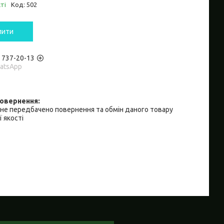
ті
Код:
502
пити
) 737-20-13
hatsApp
не передбачено повернення та обмін даного товару
 якості