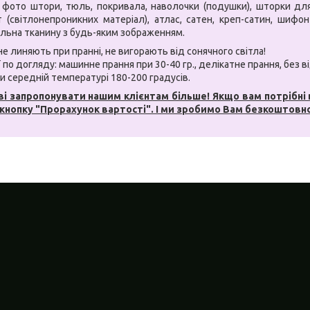
фото штори, тюль, покривала, наволочки (подушки), шторки для 
 (світлонепроникних матеріал), атлас, сатен, креп-сатин, шифон
льна тканину з будь-яким зображенням.
не линяють при пранні, не вигорають від сонячного світла!
 по догляду: машинне прання при 30-40 гр., делікатне прання, без 
и середній температурі 180-200 градусів.
і запропонувати нашим клієнтам більше! Якщо вам потрібні
 кнопку "Прорахунок вартості". І ми зробимо Вам безкоштовн