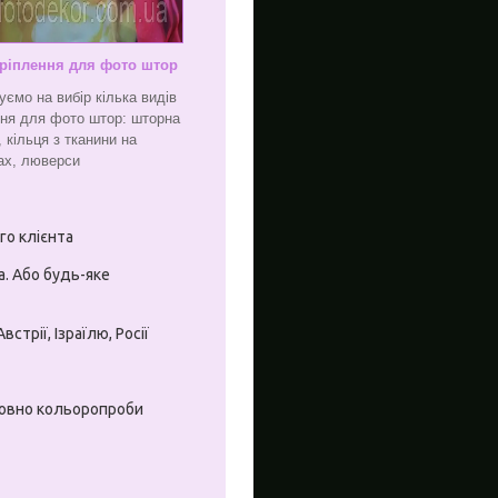
ріплення для фото штор
ємо на вибір кілька видів
ння для фото штор: шторна
 кільця з тканини на
ах, люверси
го клієнта
. Або будь-яке
стрії, Ізраїлю, Росії
штовно кольоропроби