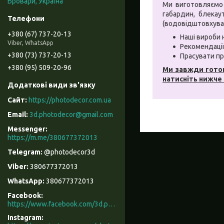
Бровари, Україна
Ми виготовляємо 
габардин, блекаут
(водовідштовхува
+380 (67) 737-20-13
Наші вироби 
Viber, WhatsApp
Рекомендації
+380 (73) 737-20-13
Прасувати пр
+380 (95) 509-20-96
Ми завжди готов
натисніть нижче
https://photodecor.com.ua
3d.photodecor@gmail.com
https://m.me/380677372013
@photodecor3d
380677372013
380677372013
Facebook
https://www.facebook.com/3d.photodecor/
Instagram