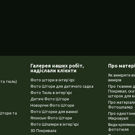
Галерея наших робіт,
Про матер
надіслали клієнти
Як виміряти в
Фото штори в інтер'єрі
вимірів
та тюль)
Фото Штори для дитячого садка
Про тканини 
Покривал, ска
Фото Тюль в інтер'єрі
шторок для в
Дитячі Фото Штори
Про матеріали
Новорічні Фото Штори
Фотошпалер
Фото Шторки для ванної
(Штори та
Про однотонни
Японські Фото Штори
Мікровуалі
Фото Шпалери в інтер'єрі
Види кріплен
фототюля
3D Покривала