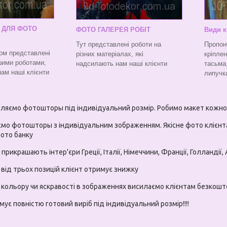
 ДЛЯ ФОТО
ФОТО ГАЛЕРЕЯ РОБІТ
Види к
Тут представлені роботи на
Пропону
ом представлені
різних матеріалах, які
кріпле
шими роботами,
надсилають нам наші клієнти
тасьма,
нам наші клієнти
липучк
ляємо фотошторы під індивідуальний розмір. Робимо макет кожно
мо фотошторы з індивідуальним зображенням. Якісне фото клієнта
ото банку
рикрашають інтер'єри Греції, Італії, Німеччини, Франції, Голландії, Ав
 від трьох позицій клієнт отримує знижку
и кольору чи яскравості в зображеннях висилаємо клієнтам безко
ує повністю готовий виріб під індивідуальний розмір!!!!