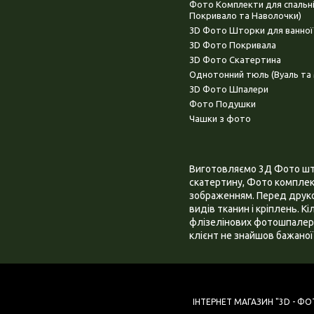
Фото Комплекти для спальн
Покривало та Наволочки)
3D Фото Шторки для ванної
3D Фото Покривала
3D Фото Скатертина
Однотонний тюль (Вуаль та 
3D Фото Шпалери
Фото Подушки
Чашки з фото
Виготовляємо 3Д Фото штор
скатертину, Фото комплект
зображенням. Перед друком
видів тканин і кріплень. К
флізелінових фотошпалера
клієнт не знайшов бажаної 