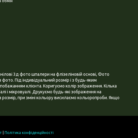
 обмін
нілові 3д фото шпалери на флізеліновій основі, Фото
 фото. Під індивідуальний розмір і з будь-яким
побажанням клієнта. Коригуємо колір зображення. Кілька
алі і мікровуалі. Друкуємо будь-які зображення на
 розмір, при зміні кольору висилаємо кольоропроби. Якщо
т
|
Політика конфіденційності