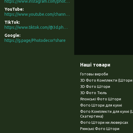
https://www.instagram.com/photodecor.com.ua/
YouTube
https://www.youtube.com/channel/UCXCUerfqRY1Pw7-IptdbqyA/videos
TikTok
https://www.tiktok.com/@3d.photodecor?is_from_webapp=1&sender_device=pc
Google
https://g.page/Photodecor?share
Наші товари
Готовы вироби
3D Фото Комплекти (Штори 
3D Фото Штори
3D Фото Тюль
Японські Фото Штори
Фото Штори для кухні
Фото Комплекти для кухні 
Скатертина)
Фото Штори ни люверсах
Римські Фото Штори