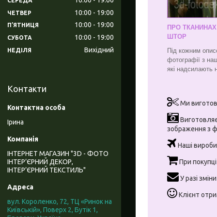
СЕРЕДА
10:00
19:00
ЧЕТВЕР
10:00
19:00
ПʼЯТНИЦЯ
ПРО ТКАНИНАХ
ШТОР
10:00
19:00
СУБОТА
Вихідний
НЕДІЛЯ
Під кожним опис
фотографії з на
які надсилають 
Контакти
Ми виготов
Виготовляє
Ірина
зображення з ф
Наші вироби п
ІНТЕРНЕТ МАГАЗИН "3D - ФОТО
При покупці
ІНТЕР’ЄРНИЙ ДЕКОР,
ІНТЕР’ЄРНИЙ ТЕКСТИЛЬ"
У разі змін
Клієнт отрим
вул. Короленко, 72, ТЦ «Ринок на
Київській», Поверх 2, Бутік 1,