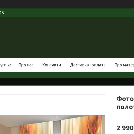
96
луги
Про нас
Контакти
Доставка і оплата
Про мате
ФотоШ
полот
2 990