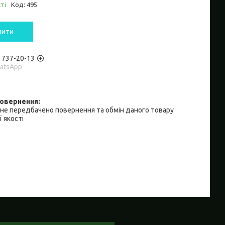
ті
Код:
495
пити
) 737-20-13
hatsApp
не передбачено повернення та обмін даного товару
 якості