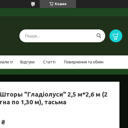
Кошик
ріали
Відгуки
Статті
Повернення та обмін
торы "Гладіолуси" 2,5 м*2,6 м (2
на по 1,30 м), тасьма
 ₴