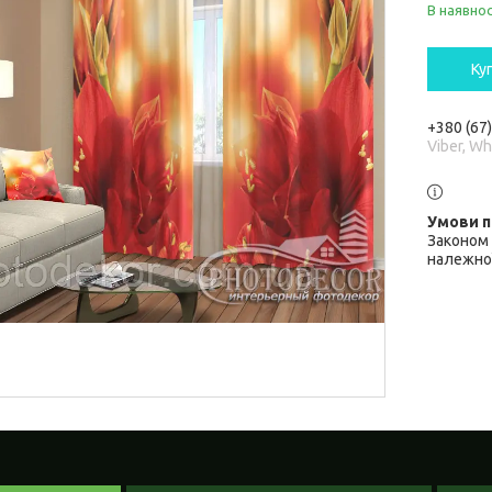
В наявнос
Ку
+380 (67
Viber, W
Законом 
належної