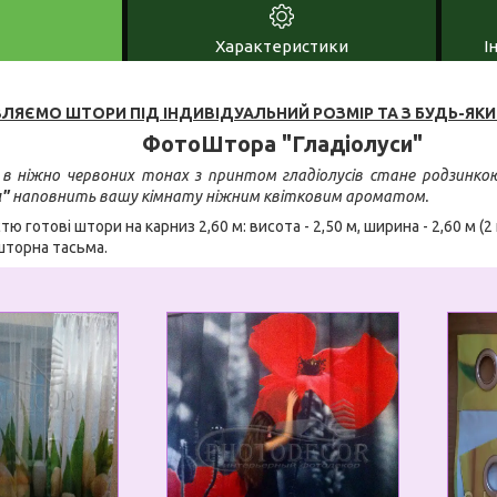
Характеристики
І
ЛЯЄМО ШТОРИ ПІД ІНДИВІДУАЛЬНИЙ РОЗМІР ТА З БУДЬ-ЯК
ФотоШтора "Гладіолуси"
 ніжно червоних тонах з принтом гладіолусів стане родзинкою
и"
наповнить вашу кімнату ніжним квітковим ароматом.
стю готові штори на карниз 2,60 м: висота - 2,50 м, ширина - 2,60 м (
шторна тасьма.