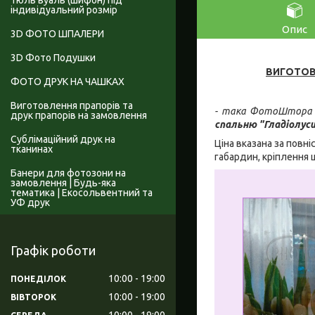
Тюль вуаль (шифон) під
індивідуальний розмір
Опис
3D ФОТО ШПАЛЕРИ
3D Фото Подушки
ВИГОТОВ
ФОТО ДРУК НА ЧАШКАХ
Виготовлення прапорів та
- така ФотоШтора в
друк прапорів на замовлення
спальню "Гладіолус
Сублімаційний друк на
Ціна вказана за повні
тканинах
габардин, кріплення 
Банери для фотозони на
замовлення | Будь-яка
тематика | Екосольвентний та
УФ друк
Графік роботи
10:00
19:00
ПОНЕДІЛОК
10:00
19:00
ВІВТОРОК
10:00
19:00