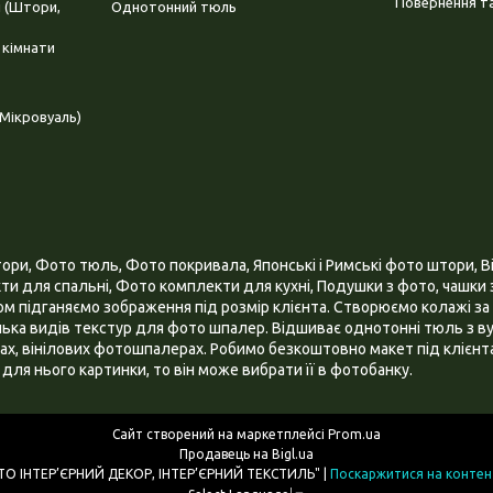
Повернення та
і (Штори,
Однотонний тюль
 кімнати
Мікровуаль)
и, Фото тюль, Фото покривала, Японські і Римські фото штори, Ві
и для спальні, Фото комплекти для кухні, Подушки з фото, чашки з
 підганяємо зображення під розмір клієнта. Створюємо колажі за 
ілька видів текстур для фото шпалер. Відшиває однотонні тюль з ву
х, вінілових фотошпалерах. Робимо безкоштовно макет під клієнта
для нього картинки, то він може вибрати її в фотобанку.
Сайт створений на маркетплейсі
Prom.ua
Продавець на Bigl.ua
ІНТЕРНЕТ МАГАЗИН "3D - ФОТО ІНТЕР’ЄРНИЙ ДЕКОР, ІНТЕР’ЄРНИЙ ТЕКСТИЛЬ" |
Поскаржитися на контен