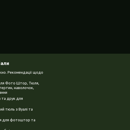
іали
ікно. Рекомендації щодо
для Фото Штор, Тюля,
тертин, наволочок,
анни
 та друк для
й тюль з Вуалі та
ня для фотоштор та