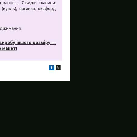
ванної з 7 видів тканини:
 (вуаль), органза, оксфорд
віджимання.
 виробу іншого розміру ―
о макет!