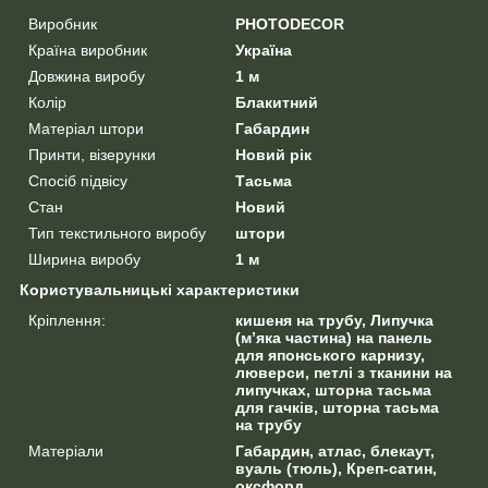
Виробник
PHOTODECOR
Країна виробник
Україна
Довжина виробу
1 м
Колір
Блакитний
Матеріал штори
Габардин
Принти, візерунки
Новий рік
Спосіб підвісу
Тасьма
Стан
Новий
Тип текстильного виробу
штори
Ширина виробу
1 м
Користувальницькі характеристики
Кріплення:
кишеня на трубу, Липучка
(м’яка частина) на панель
для японського карнизу,
люверси, петлі з тканини на
липучках, шторна тасьма
для гачків, шторна тасьма
на трубу
Матеріали
Габардин, атлас, блекаут,
вуаль (тюль), Креп-сатин,
оксфорд