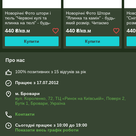
Новорічні Фото штори і
Новорічні Фото Штори
Ново
тюль "Червоні кулі та
"Ялинка та камін" - будь-
"Сні
ялинка на тюлі" - будь-
який розмір. Читаємо
розм
який розмір. Читаємо
опис!
440
440
440
₴/кв.м
₴/кв.м
опис!
Купити
Купити
Про нас
100% позитивних з 15 відгуків за рік
Працює з 17.07.2012
м. Бровари
вул. Короленко, 72, ТЦ «Ринок на Київській», Поверх 2,
Бутік 1, Бровари, Україна
Контакти
Сьогодні працює з 10:00 до 19:00
Показати весь графік роботи