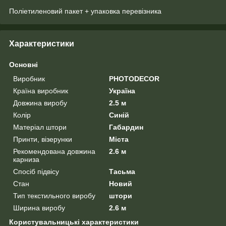
Поліетиленовий пакет + упаковка перевізника
Характеристики
Основні
Виробник
PHOTODECOR
Країна виробник
Україна
Довжина виробу
2.5 м
Колір
Синій
Матеріал штори
Габардин
Принти, візерунки
Міста
Рекомендована довжина
2.6 м
карниза
Спосіб підвісу
Тасьма
Стан
Новий
Тип текстильного виробу
штори
Ширина виробу
2.6 м
Користувальницькі характеристики