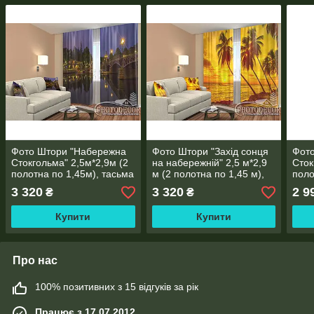
Фото Штори "Набережна
Фото Штори "Захід сонця
Фот
Стокгольма" 2,5м*2,9м (2
на набережній" 2,5 м*2,9
Сток
полотна по 1,45м), тасьма
м (2 полотна по 1,45 м),
поло
тасьма
3 320
3 320
2 9
₴
₴
Купити
Купити
Про нас
100% позитивних з 15 відгуків за рік
Працює з 17.07.2012