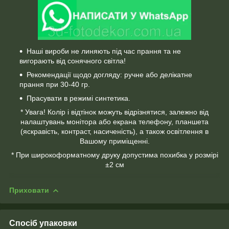
Наші вироби не линяють під час прання та не
вигорають від сонячного світла!
Рекомендації щодо догляду: ручне або делікатне
прання при 30-40 гр.
Прасувати в режимі синтетика.
* Увага! Колір і відтінок можуть відрізнятися, залежно від
налаштувань монітора або екрана телефону, планшета
(яскравість, контраст, насиченість), а також освітлення в
Вашому приміщенні.
* При широкоформатному друку допустима похибка у розмірі
±2 см
Приховати
Спосіб упаковки