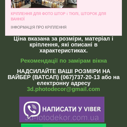
КРІПЛЕННЯ ДЛЯ ФОТО ШТОР і ТЮЛІ, ШТОРОК ДЛЯ
ВАННОЇ
ІНФОРМАЦІЯ ПРО КРІПЛЕННЯ
Ціна вказана за розміри, матеріал і
кріплення, які описані в
характеристиках.
Рекомендації по замірам вікна
НАДСИЛАЙТЕ ВАШІ РОЗМІРИ НА
ВАЙБЕР (ВАТСАП) (067)737-20-13 або на
електронну адресу
3d.photodecor@gmail.com