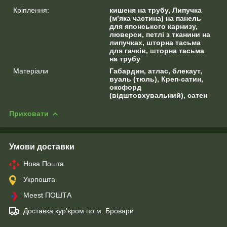
Кріплення:
кишеня на трубу, Липучка
(м’яка частина) на панель
для японського карнизу,
люверси, петлі з тканини на
липучках, шторна тасьма
для гачків, шторна тасьма
на трубу
Матеріали
Габардин, атлас, блекаут,
вуаль (тюль), Креп-сатин,
оксфорд
(відштовхувальний), сатен
Приховати
Умови доставки
Нова Пошта
Укрпошта
Meest ПОШТА
Доставка кур'єром по м. Бровари