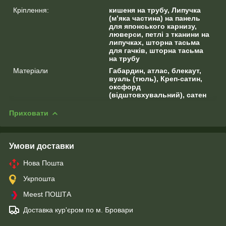
Кріплення:
кишеня на трубу, Липучка
(м’яка частина) на панель
для японського карнизу,
люверси, петлі з тканини на
липучках, шторна тасьма
для гачків, шторна тасьма
на трубу
Матеріали
Габардин, атлас, блекаут,
вуаль (тюль), Креп-сатин,
оксфорд
(відштовхувальний), сатен
Приховати
Умови доставки
Нова Пошта
Укрпошта
Meest ПОШТА
Доставка кур'єром по м. Бровари