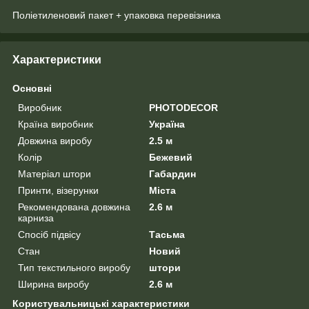
Поліетиленовий пакет + упаковка перевізника
Характеристики
Основні
Виробник
PHOTODECOR
Країна виробник
Україна
Довжина виробу
2.5 м
Колір
Бежевий
Матеріал штори
Габардин
Принти, візерунки
Міста
Рекомендована довжина
2.6 м
карниза
Спосіб підвісу
Тасьма
Стан
Новий
Тип текстильного виробу
штори
Ширина виробу
2.6 м
Користувальницькі характеристики