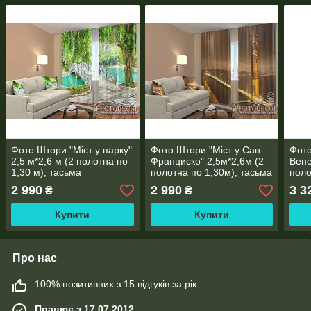
Фото Штори "Міст у парку"
Фото Штори "Міст у Сан-
Фото
2,5 м*2,6 м (2 полотна по
Франциско" 2,5м*2,6м (2
Вене
1,30 м), тасьма
полотна по 1,30м), тасьма
поло
2 990
2 990
3 3
₴
₴
Купити
Купити
Про нас
100% позитивних з 15 відгуків за рік
Працює з 17.07.2012