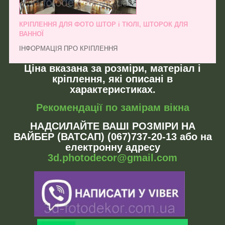
КРІПЛЕННЯ ДЛЯ ФОТО ШТОР і ТЮЛІ, ШТОРОК ДЛЯ
ВАННОЇ
ІНФОРМАЦІЯ ПРО КРІПЛЕННЯ
Ціна вказана за розміри, матеріал і
кріплення, які описані в
характеристиках.
Рекомендації по замірам вікна
НАДСИЛАЙТЕ ВАШІ РОЗМІРИ НА
ВАЙБЕР (ВАТСАП) (067)737-20-13 або на
електронну адресу
3d.photodecor@gmail.com