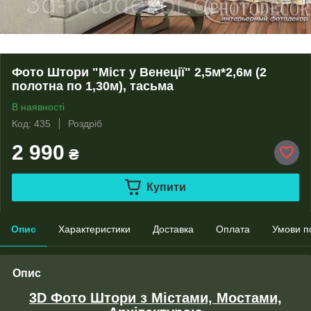
Фото Штори "Міст у Венеції" 2,5м*2,6м (2
полотна по 1,30м), тасьма
В наявності
Код: 435
Роздріб
2 990
₴
Купити
Опис
Характеристики
Доставка
Оплата
Умови п
Опис
3D Фото Штори з Містами, Мостами,