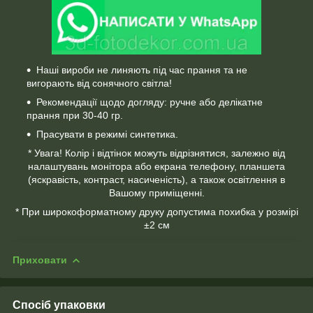
Наші вироби не линяють під час прання та не
вигорають від сонячного світла!
Рекомендації щодо догляду: ручне або делікатне
прання при 30-40 гр.
Прасувати в режимі синтетика.
* Увага! Колір і відтінок можуть відрізнятися, залежно від
налаштувань монітора або екрана телефону, планшета
(яскравість, контраст, насиченість), а також освітлення в
Вашому приміщенні.
* При широкоформатному друку допустима похибка у розмірі
±2 см
Приховати
Спосіб упаковки