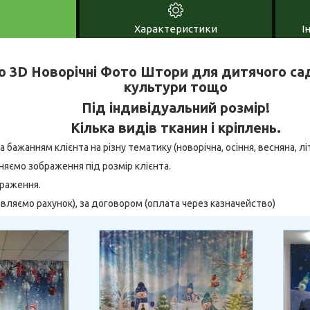
Характеристики
І
 3D Новорічні Фото Штори для дитячого сад
культури тощо
Під індивідуальний розмір!
Кілька видів тканин і кріплень.
бажанням клієнта на різну тематику (новорічна, осіння, весняна, літн
няємо зображення під розмір клієнта.
браження.
тавляємо рахунок), за договором (оплата через казначейство)