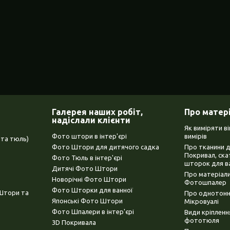
Галерея наших робіт,
Про матер
надіслали клієнти
Як виміряти в
Фото штори в інтер'єрі
вимірів
та тюль)
Фото Штори для дитячого садка
Про тканини 
Покривал, ска
Фото Тюль в інтер'єрі
шторок для в
Дитячі Фото Штори
Про матеріали
Новорічні Фото Штори
Фотошпалер
Фото Шторки для ванної
(Штори та
Про однотонни
Японські Фото Штори
Мікровуалі
Фото Шпалери в інтер'єрі
Види кріплен
фототюля
3D Покривала