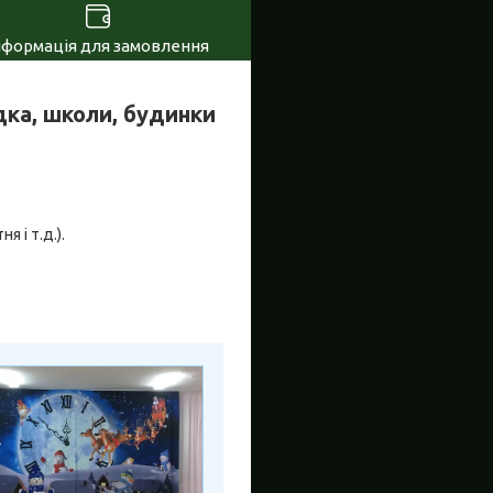
нформація для замовлення
ка, школи, будинки
я і т.д.).