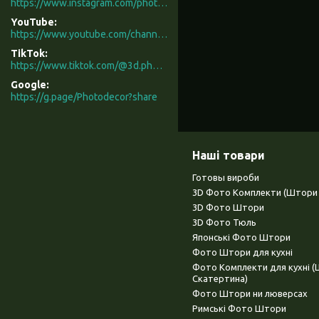
https://www.instagram.com/photodecor.com.ua/
YouTube
https://www.youtube.com/channel/UCXCUerfqRY1Pw7-IptdbqyA/videos
TikTok
https://www.tiktok.com/@3d.photodecor?is_from_webapp=1&sender_device=pc
Google
https://g.page/Photodecor?share
Наші товари
Готовы вироби
3D Фото Комплекти (Штори 
3D Фото Штори
3D Фото Тюль
Японські Фото Штори
Фото Штори для кухні
Фото Комплекти для кухні 
Скатертина)
Фото Штори ни люверсах
Римські Фото Штори