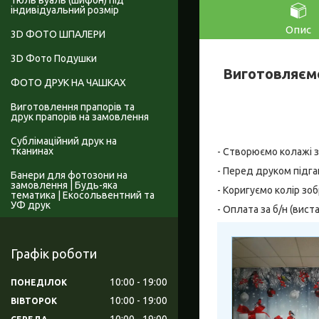
Тюль вуаль (шифон) під
індивідуальний розмір
Опис
3D ФОТО ШПАЛЕРИ
3D Фото Подушки
Виготовляємо
ФОТО ДРУК НА ЧАШКАХ
Виготовлення прапорів та
друк прапорів на замовлення
Сублімаційний друк на
тканинах
- Створюємо колажі за 
- Перед друком підга
Банери для фотозони на
замовлення | Будь-яка
- Коригуємо колір зо
тематика | Екосольвентний та
УФ друк
- Оплата за б/н (вис
Графік роботи
10:00
19:00
ПОНЕДІЛОК
10:00
19:00
ВІВТОРОК
10:00
19:00