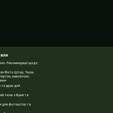
іали
ікно. Рекомендації щодо
для Фото Штор, Тюля,
тертин, наволочок,
анни
 та друк для
й тюль з Вуалі та
ня для фотоштор та