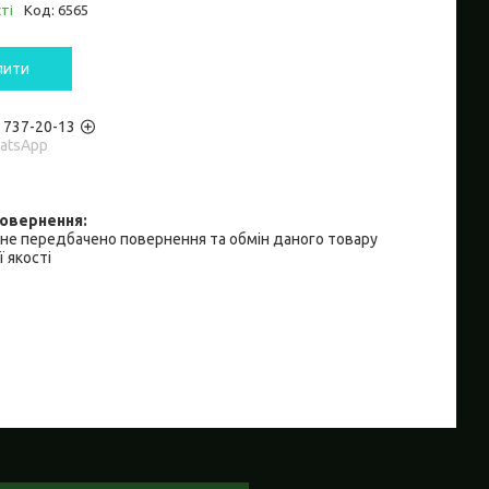
ті
Код:
6565
пити
) 737-20-13
hatsApp
не передбачено повернення та обмін даного товару
 якості