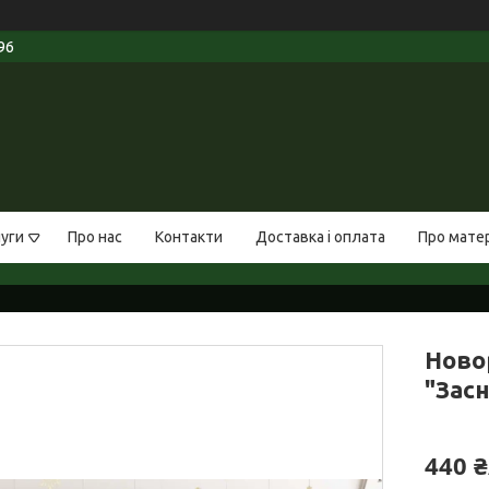
96
луги
Про нас
Контакти
Доставка і оплата
Про мате
Ново
"Засн
440 