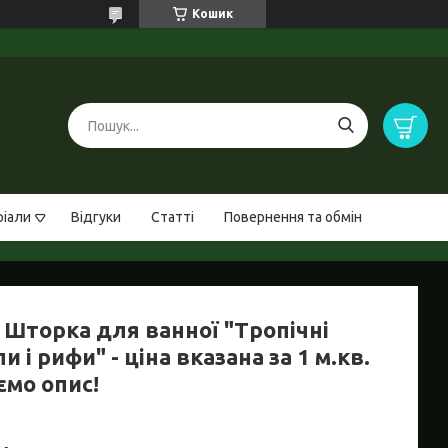
Кошик
ріали
Відгуки
Статті
Повернення та обмін
 Шторка для ванної "Тропічні
и і рифи" - ціна вказана за 1 м.кв.
ємо опис!