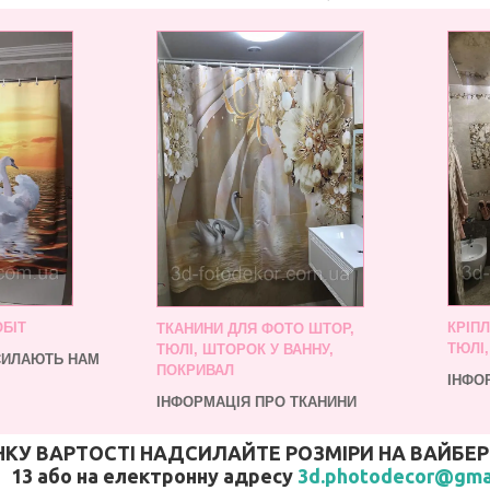
БІТ
КРІП
ТКАНИНИ ДЛЯ ФОТО ШТОР,
ТЮЛІ
ТЮЛІ, ШТОРОК У ВАННУ,
ДСИЛАЮТЬ НАМ
ПОКРИВАЛ
ІНФО
ІНФОРМАЦІЯ ПРО ТКАНИНИ
У ВАРТОСТІ НАДСИЛАЙТЕ РОЗМІРИ НА ВАЙБЕР (В
13 або на електронну адресу
3d.photodecor@gma