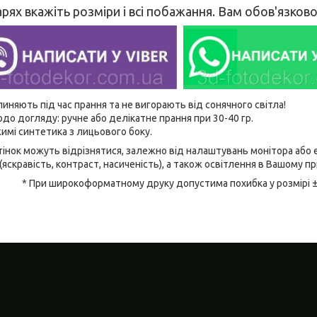
рях вкажіть розміри і всі побажання. Вам обов'язко
линяють під час прання та не вигорають від сонячного світла!
до догляду: ручне або делікатне прання при 30-40 гр.
имі синтетика з лицьового боку.
відтінок можуть відрізнятися, залежно від налаштувань монітора аб
(яскравість, контраст, насиченість), а також освітлення в Вашому п
* При широкоформатному друку допустима похибка у розмірі 