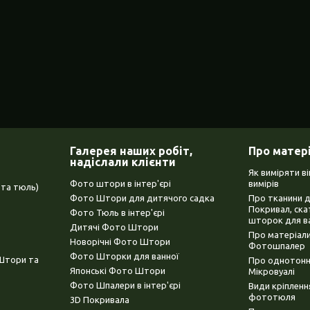
Галерея наших робіт,
Про матер
надіслали клієнти
Як виміряти в
Фото штори в інтер'єрі
вимірів
та тюль)
Фото Штори для дитячого садка
Про тканини 
Покривал, ска
Фото Тюль в інтер'єрі
шторок для в
Дитячі Фото Штори
Про матеріали
Новорічні Фото Штори
Фотошпалер
Фото Шторки для ванної
(Штори та
Про однотонни
Японські Фото Штори
Мікровуалі
Фото Шпалери в інтер'єрі
Види кріплен
фототюля
3D Покривала