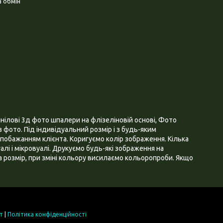
 обмін
нілові 3д фото шпалери на флізеліновій основі, Фото
 фото. Під індивідуальний розмір і з будь-яким
побажанням клієнта. Коригуємо колір зображення. Кілька
алі і мікровуалі. Друкуємо будь-які зображення на
 розмір, при зміні кольору висилаємо кольоропроби. Якщо
т
|
Політика конфіденційності