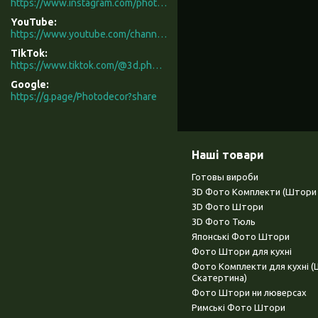
https://www.instagram.com/photodecor.com.ua/
YouTube
https://www.youtube.com/channel/UCXCUerfqRY1Pw7-IptdbqyA/videos
TikTok
https://www.tiktok.com/@3d.photodecor?is_from_webapp=1&sender_device=pc
Google
https://g.page/Photodecor?share
Наші товари
Готовы вироби
3D Фото Комплекти (Штори 
3D Фото Штори
3D Фото Тюль
Японські Фото Штори
Фото Штори для кухні
Фото Комплекти для кухні 
Скатертина)
Фото Штори ни люверсах
Римські Фото Штори