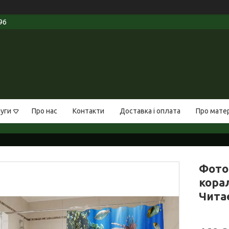
96
луги
Про нас
Контакти
Доставка і оплата
Про мате
Фото
корал
Чита