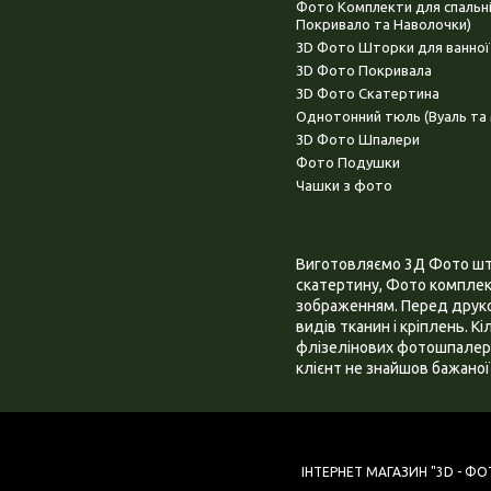
Фото Комплекти для спальн
Покривало та Наволочки)
3D Фото Шторки для ванної
3D Фото Покривала
3D Фото Скатертина
Однотонний тюль (Вуаль та 
3D Фото Шпалери
Фото Подушки
Чашки з фото
Виготовляємо 3Д Фото штор
скатертину, Фото комплект
зображенням. Перед друком
видів тканин і кріплень. К
флізелінових фотошпалера
клієнт не знайшов бажаної 