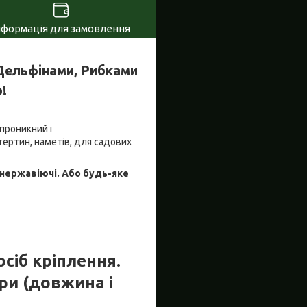
нформація для замовлення
 Дельфінами, Рибками
!
проникний і
ертин, наметів, для садових
 нержавіючі. Або будь-яке
осіб кріплення.
ри (довжина і