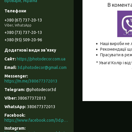
Бровари, Україна
В комента
+380 (67) 737-20-13
Viber, WhatsApp
+380 (73) 737-20-13
+380 (95) 509-20-96
Наші вироби не 
Рекомендації що
Прасувати в реж
https://photodecor.com.ua
* Увага! Колір і 
3d.photodecor@gmail.com
https://m.me/380677372013
@photodecor3d
380677372013
380677372013
Facebook
https://www.facebook.com/3d.photodecor/
Instagram