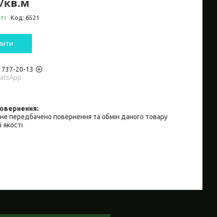
₴/кв.м
ті
Код:
6521
пити
) 737-20-13
hatsApp
не передбачено повернення та обмін даного товару
 якості