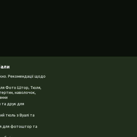
іали
ікно. Рекомендації щодо
для Фото Штор, Тюля,
тертин, наволочок,
анни
 та друк для
й тюль з Вуалі та
ня для фотоштор та