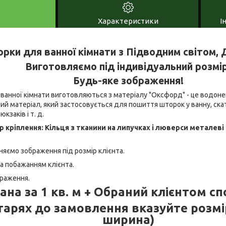
Характеристики
І
рки для ванної кімнати з Підводним світом,
Виготовляємо під індивідуальний розмір
Будь-яке зображення!
ванної кімнати виготовляються з матеріалу "Оксфорд" - це водоне
 матеріал, який застосовується для пошиття шторок у ванну, скат
кзаків і т. д.
р кріплення: Кільця з тканини на липучках і люверси металеві
няємо зображення під розмір клієнта.
а побажанням клієнта.
браження.
ана за 1 кв. м + Обраний клієнтом сп
тарях до замовлення вказуйте розмі
ширина)