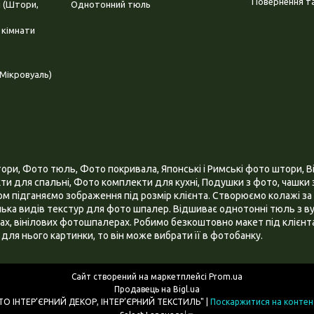
Повернення та
і (Штори,
Однотонний тюль
 кімнати
Мікровуаль)
и, Фото тюль, Фото покривала, Японські і Римські фото штори, Ві
и для спальні, Фото комплекти для кухні, Подушки з фото, чашки з
 підганяємо зображення під розмір клієнта. Створюємо колажі за 
ілька видів текстур для фото шпалер. Відшиває однотонні тюль з ву
х, вінілових фотошпалерах. Робимо безкоштовно макет під клієнта
для нього картинки, то він може вибрати її в фотобанку.
Сайт створений на маркетплейсі
Prom.ua
Продавець на Bigl.ua
ІНТЕРНЕТ МАГАЗИН "3D - ФОТО ІНТЕР’ЄРНИЙ ДЕКОР, ІНТЕР’ЄРНИЙ ТЕКСТИЛЬ" |
Поскаржитися на контен