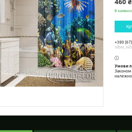
460 
В наявнос
Ку
+380 (67
Viber, W
Законом 
належної