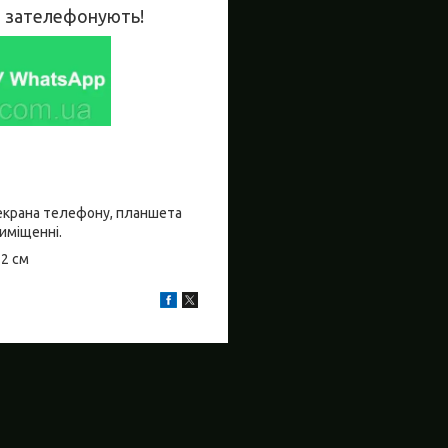
во зателефонують!
о екрана телефону, планшета
риміщенні.
±2 см