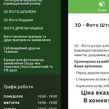
Тюль вуаль (шифон) під
індивідуальний розмір
Опис
3D ФОТО ШПАЛЕРИ
3D Фото Подушки
3D - Фото Што
ФОТО ДРУК НА ЧАШКАХ
Виготовлення прапорів та
друк прапорів на замовлення
3D - Фото штори для 
Сублімаційний друк на
водовідштовхувальний
тканинах
наметів, дощовиків, рю
Банери для фотозони на
Пропонуємо на вибі
замовлення | Будь-яка
Ваше кріплення.
тематика | Екосольвентний та
УФ друк
- Перед друком підга
- Створюємо колажі з
- Коригуємо колір зо
Графік роботи
Ціна вказ
10:00
19:00
ПОНЕДІЛОК
В комен
10:00
19:00
ВІВТОРОК
10:00
19:00