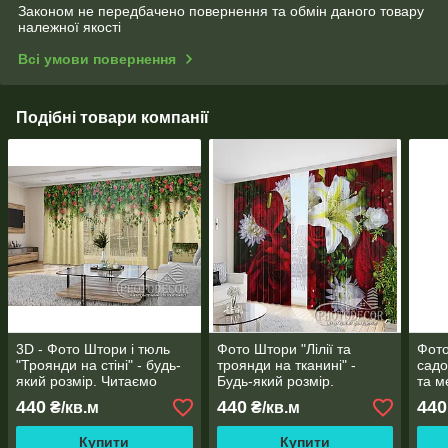
Законом не передбачено повернення та обмін даного товару
належної якості
Всі умови повернення
Подібні товари компанії
3D - Фото Штори і тюль
Фото Штори "Лілії та
Фото
"Троянди на стіні" - будь-
троянди на тканині" -
садо
який розмір. Читаємо
Будь-який розмір.
та м
опис!
Читаємо опис!
розм
440
440
440
₴/кв.м
₴/кв.м
Купити
Купити