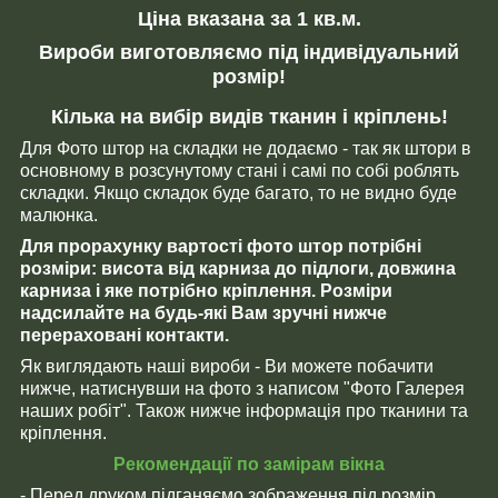
Ціна вказана за 1 кв.м.
Вироби виготовляємо під індивідуальний
розмір!
Кілька на вибір видів тканин і кріплень!
Для Фото штор на складки не додаємо - так як штори в
основному в розсунутому стані і самі по собі роблять
складки. Якщо складок буде багато, то не видно буде
малюнка.
Для прорахунку вартості фото штор потрібні
розміри: висота від карниза до підлоги, довжина
карниза і яке потрібно кріплення. Розміри
надсилайте на будь-які Вам зручні нижче
перераховані контакти.
Як виглядають наші вироби - Ви можете побачити
нижче, натиснувши на фото з написом "Фото Галерея
наших робіт". Також нижче інформація про тканини та
кріплення.
Рекомендації по замірам вікна
- Перед друком підганяємо зображення під розмір