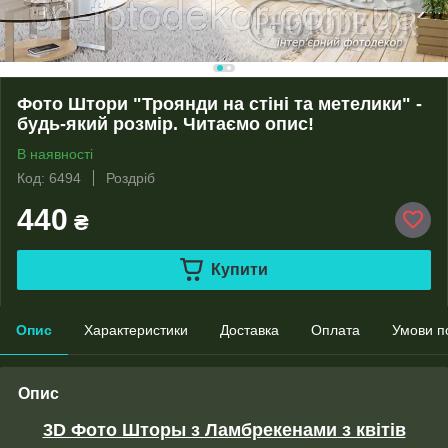
Фото Штори "Троянди на стіні та метелики" -
будь-який розмір. Читаємо опис!
В наявності
Код: 6494
Роздріб
440
₴
Купити
Опис
Характеристики
Доставка
Оплата
Умови п
Опис
3D Фото Шторы з Ламбрекенами з квітів