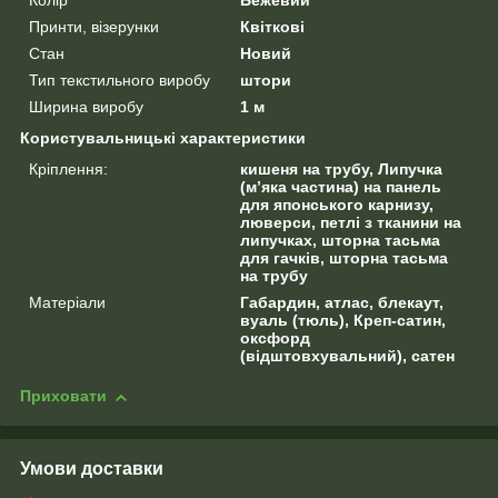
Колір
Бежевий
Принти, візерунки
Квіткові
Стан
Новий
Тип текстильного виробу
штори
Ширина виробу
1 м
Користувальницькі характеристики
Кріплення:
кишеня на трубу, Липучка
(м’яка частина) на панель
для японського карнизу,
люверси, петлі з тканини на
липучках, шторна тасьма
для гачків, шторна тасьма
на трубу
Матеріали
Габардин, атлас, блекаут,
вуаль (тюль), Креп-сатин,
оксфорд
(відштовхувальний), сатен
Приховати
Умови доставки