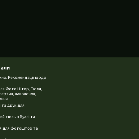
іали
ікно. Рекомендації щодо
для Фото Штор, Тюля,
тертин, наволочок,
анни
 та друк для
й тюль з Вуалі та
ня для фотоштор та