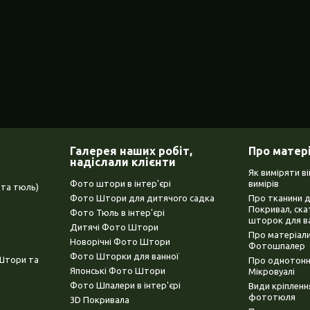
Галерея наших робіт,
Про матер
надіслали клієнти
Як виміряти в
Фото штори в інтер'єрі
вимірів
та тюль)
Фото Штори для дитячого садка
Про тканини 
Покривал, ска
Фото Тюль в інтер'єрі
шторок для в
Дитячі Фото Штори
Про матеріали
Новорічні Фото Штори
Фотошпалер
Фото Шторки для ванної
(Штори та
Про однотонни
Японські Фото Штори
Мікровуалі
Фото Шпалери в інтер'єрі
Види кріплен
фототюля
3D Покривала