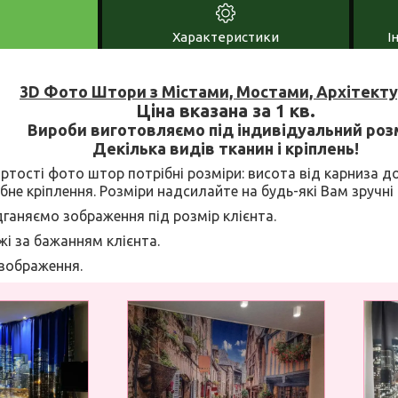
Характеристики
І
3D Фото Штори з Містами, Мостами, Архітект
Ціна вказана за 1 кв.
Вироби виготовляємо під індивідуальний роз
Декілька видів тканин і кріплень!
ртості фото штор потрібні розміри: висота від карниза д
ібне кріплення. Розміри надсилайте на будь-які Вам зручні
дганяємо зображення під розмір клієнта.
і за бажанням клієнта.
 зображення.