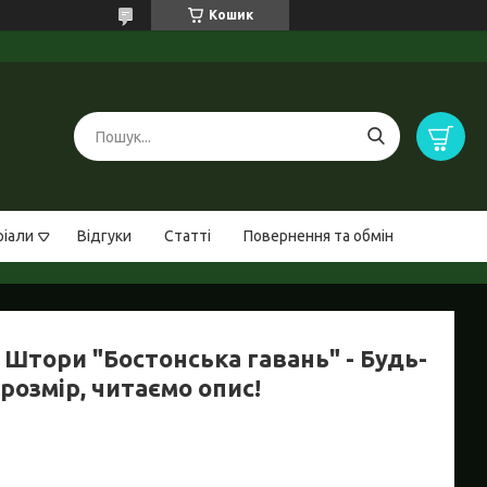
Кошик
ріали
Відгуки
Статті
Повернення та обмін
 Штори "Бостонська гавань" - Будь-
розмір, читаємо опис!