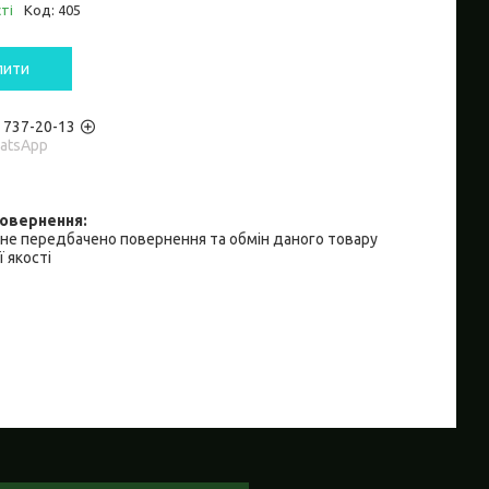
ті
Код:
405
пити
) 737-20-13
hatsApp
не передбачено повернення та обмін даного товару
 якості