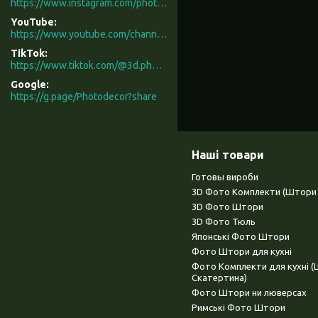
https://www.instagram.com/photodecor.com.ua/
YouTube
https://www.youtube.com/channel/UCXCUerfqRY1Pw7-IptdbqyA/videos
TikTok
https://www.tiktok.com/@3d.photodecor?is_from_webapp=1&sender_device=pc
Google
https://g.page/Photodecor?share
Наші товари
Готовы вироби
3D Фото Комплекти (Штори 
3D Фото Штори
3D Фото Тюль
Японські Фото Штори
Фото Штори для кухні
Фото Комплекти для кухні 
Скатертина)
Фото Штори ни люверсах
Римські Фото Штори