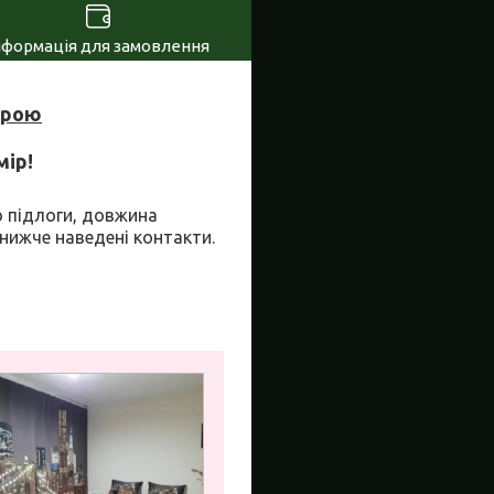
нформація для замовлення
урою
мір!
о підлоги, довжина
 нижче наведені контакти.