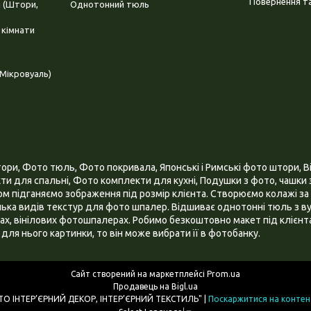
Повернення та
і (Штори,
Однотонний тюль
 кімнати
Мікровуаль)
и, Фото тюль, Фото покривала, Японські і Римські фото штори, Ві
и для спальні, Фото комплекти для кухні, Подушки з фото, чашки з
 підганяємо зображення під розмір клієнта. Створюємо колажі за 
ілька видів текстур для фото шпалер. Відшиває однотонні тюль з ву
х, вінілових фотошпалерах. Робимо безкоштовно макет під клієнта
для нього картинки, то він може вибрати її в фотобанку.
Сайт створений на маркетплейсі
Prom.ua
Продавець на Bigl.ua
ІНТЕРНЕТ МАГАЗИН "3D - ФОТО ІНТЕР’ЄРНИЙ ДЕКОР, ІНТЕР’ЄРНИЙ ТЕКСТИЛЬ" |
Поскаржитися на контен