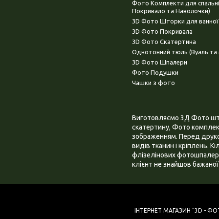
Фото Комплекти для спальн
Покривало та Наволочки)
3D Фото Шторки для ванної
3D Фото Покривала
3D Фото Скатертина
Однотонний тюль (Вуаль та 
3D Фото Шпалери
Фото Подушки
Чашки з фото
Виготовляємо 3Д Фото штор
скатертину, Фото комплект
зображенням. Перед друком
видів тканин і кріплень. К
флізелінових фотошпалера
клієнт не знайшов бажаної 