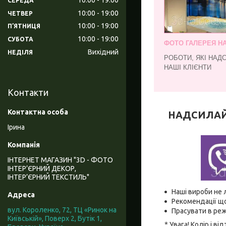
СЕРЕДА
10:00
19:00
ЧЕТВЕР
10:00
19:00
ПʼЯТНИЦЯ
10:00
19:00
СУБОТА
ФОТО ГАЛЕРЕЯ Н
Вихідний
НЕДІЛЯ
РОБОТИ, ЯКІ НАД
НАШІ КЛІЄНТИ
Контакти
НАДСИЛАЙТЕ
Ірина
ІНТЕРНЕТ МАГАЗИН "3D - ФОТО
ІНТЕР’ЄРНИЙ ДЕКОР,
ІНТЕР’ЄРНИЙ ТЕКСТИЛЬ"
Наші вироби не 
Рекомендації що
вул. Короленко, 72, ТЦ «Ринок на
Прасувати в реж
Київській», Поверх 2, Бутік 1,
* Увага! Колір і 