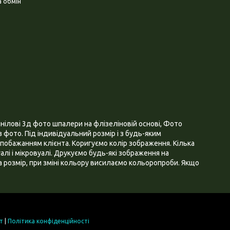
 обмін
нілові 3д фото шпалери на флізеліновій основі, Фото
 фото. Під індивідуальний розмір і з будь-яким
побажанням клієнта. Коригуємо колір зображення. Кілька
алі і мікровуалі. Друкуємо будь-які зображення на
 розмір, при зміні кольору висилаємо кольоропроби. Якщо
т
|
Політика конфіденційності