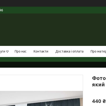
96
луги
Про нас
Контакти
Доставка і оплата
Про мате
Фото
який 
440 ₴