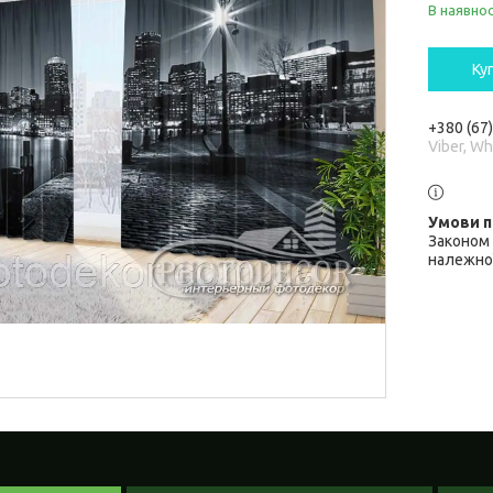
В наявнос
Ку
+380 (67
Viber, W
Законом 
належної