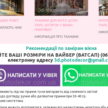
АШИХ РОБІТ
ТКАНИНИ ДЛЯ ФОТО ШТОР,
КРІП
ТЮЛІ, ШТОРОК У ВАННУ,
ТЮЛІ
СИЛАЮТЬ НАМ
ПОКРИВАЛ
ІНФО
ІНФОРМАЦІЯ ПРО ТКАНИНИ
Рекомендації по замірам вікна
 ВАШІ РОЗМІРИ НА ВАЙБЕР (ВАТСАП) (067)
електронну адресу
3d.photodecor@gmail.
линяють під час прання та не вигорають від сонячного світла!
до догляду: ручне або делікатне прання при 30-40 гр.
имі синтетика.
відтінок можуть відрізнятися, залежно від налаштувань монітора аб