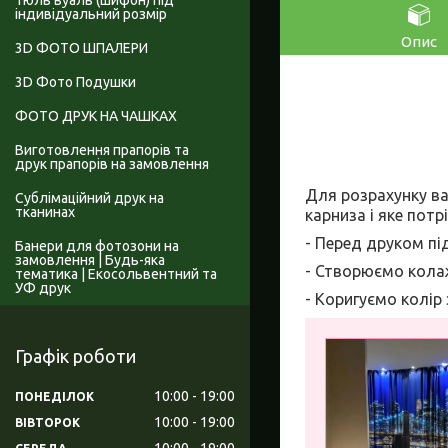
Тюль вуаль (шифон) під
індивідуальний розмір
Опис
3D ФОТО ШПАЛЕРИ
3D Фото Подушки
ФОТО ДРУК НА ЧАШКАХ
Виготовлення прапорів та
друк прапорів на замовлення
Для розрахунку ва
Сублімаційний друк на
тканинах
карниза і яке потр
- Перед друком пі
Банери для фотозони на
замовлення | Будь-яка
- Створюємо колаж
тематика | Екосольвентний та
УФ друк
- Коригуємо колір
Графік роботи
10:00
19:00
ПОНЕДІЛОК
10:00
19:00
ВІВТОРОК
10:00
19:00