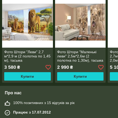
Фото Штори "Леви" 2,7
Фото Штори "Маленькі
Фото
м*2,9 м (2 полотна по 1,45
леви" 2,5м*2,6м (2
2,7м
м), тасьма
полотна по 1,30м), тасьма
2,0м
3 580
2 990
5 1
₴
₴
Купити
Купити
Про нас
100% позитивних з 15 відгуків за рік
Працює з 17.07.2012