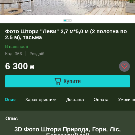
Фото Штори "Леви" 2,7 м*5,0 м (2 полотна по
2,5 м), тасьма
В наявності
Код: 366
Роздріб
6 300
₴
Купити
Опис
Характеристики
Доставка
Оплата
Умови п
Опис
3D Фото Штори Природа, Гори, Ліс,