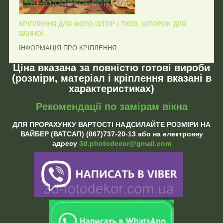
КРІПЛЕННЯ ДЛЯ ФОТО ШТОР і ТЮЛІ, ШТОРОК ДЛЯ
ВАННОЇ
ІНФОРМАЦІЯ ПРО КРІПЛЕННЯ
Ціна вказана за повністю готові вироби
(розміри, матеріал і кріплення вказані в
характеристиках)
Рекомендації по замірам вікна
ДЛЯ ПРОРАХУНКУ ВАРТОСТІ НАДСИЛАЙТЕ РОЗМІРИ НА
ВАЙБЕР (ВАТСАП) (067)737-20-13 або на електронну
адресу
3d.photodecor@gmail.com