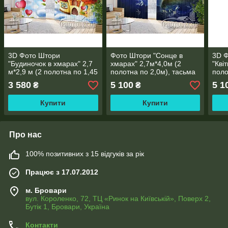
3D Фото Штори
Фото Штори "Сонце в
3D Ф
"Будиночок в хмарах" 2,7
хмарах" 2,7м*4,0м (2
"Кві
м*2,9 м (2 полотна по 1,45
полотна по 2,0м), тасьма
поло
м), тасьма
3 580
5 100
5 1
₴
₴
Купити
Купити
Про нас
100% позитивних з 15 відгуків за рік
Працює з 17.07.2012
м. Бровари
вул. Короленко, 72, ТЦ «Ринок на Київській», Поверх 2,
Бутік 1, Бровари, Україна
Контакти