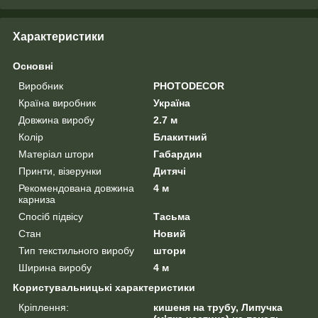
Характеристики
Основні
Виробник
PHOTODECOR
Країна виробник
Україна
Довжина виробу
2.7 м
Колір
Блакитний
Матеріал штори
Габардин
Принти, візерунки
Дитячі
Рекомендована довжина
4 м
карниза
Спосіб підвісу
Тасьма
Стан
Новий
Тип текстильного виробу
штори
Ширина виробу
4 м
Користувальницькі характеристики
Кріплення:
кишеня на трубу, Липучка