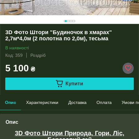
3D Фото Штори "Будиночок в хмарах"
2,7м*4,0м (2 полотна по 2,0м), тесьма
В наявності
Код: 359
Роздріб
5 100
₴
Купити
Опис
Характеристики
Доставка
Оплата
Умови п
Опис
3D Фото Штори Природа, Гори, Ліс,