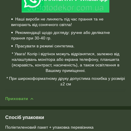
Наші вироби не линяють під час прання та не
вигорають від сонячного світла!
Рекомендації щодо догляду: ручне або делікатне
прання при 30-40 гр.
Прасувати в режимі синтетика.
* Увага! Колір і відтінок можуть відрізнятися, залежно від
налаштувань монітора або екрана телефону, планшета
(яскравість, контраст, насиченість), а також освітлення в
Вашому приміщенні.
* При широкоформатному друку допустима похибка у розмірі
±2 см
Приховати
Спосіб упаковки
Поліетиленовий пакет + упаковка перевізника