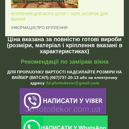
КРІПЛЕННЯ ДЛЯ ФОТО ШТОР і ТЮЛІ, ШТОРОК ДЛЯ
ВАННОЇ
ІНФОРМАЦІЯ ПРО КРІПЛЕННЯ
Ціна вказана за повністю готові вироби
(розміри, матеріал і кріплення вказані в
характеристиках)
Рекомендації по замірам вікна
ДЛЯ ПРОРАХУНКУ ВАРТОСТІ НАДСИЛАЙТЕ РОЗМІРИ НА
ВАЙБЕР (ВАТСАП) (067)737-20-13 або на електронну
адресу
3d.photodecor@gmail.com