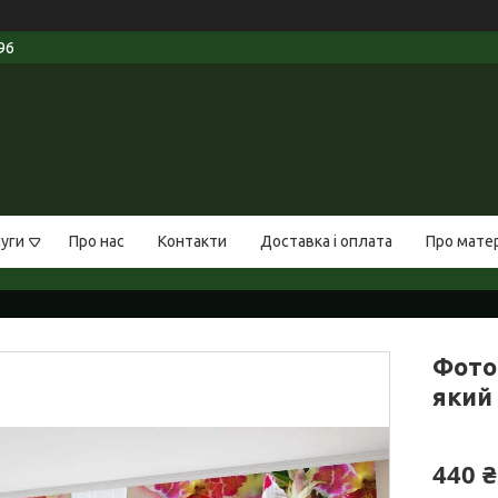
96
луги
Про нас
Контакти
Доставка і оплата
Про мате
Фото 
який 
440 ₴