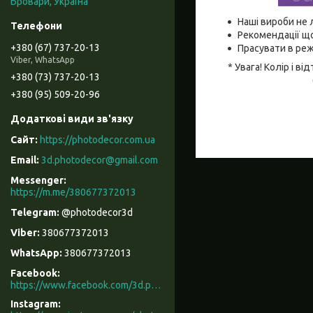
Бровари, Україна
Наші вироби не 
Рекомендації що
+380 (67) 737-20-13
Прасувати в реж
Viber, WhatsApp
* Увага! Колір і 
+380 (73) 737-20-13
+380 (95) 509-20-96
https://photodecor.com.ua
3d.photodecor@gmail.com
https://m.me/380677372013
@photodecor3d
380677372013
380677372013
Facebook
https://www.facebook.com/3d.photodecor/
Instagram