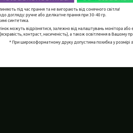
линяють під час прання та не вигорають від сонячного світла!
до догляду: ручне або делікатне прання при 30-40 гр.
имі синтетика.
відтінок можуть відрізнятися, залежно від налаштувань монітора аб
(яскравість, контраст, насиченість), а також освітлення в Вашому п
* При широкоформатному друку допустима похибка у розмірі 