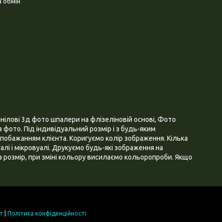
 обмін
нілові 3д фото шпалери на флізеліновій основі, Фото
 фото. Під індивідуальний розмір і з будь-яким
побажанням клієнта. Коригуємо колір зображення. Кілька
алі і мікровуалі. Друкуємо будь-які зображення на
 розмір, при зміні кольору висилаємо кольоропроби. Якщо
т
|
Політика конфіденційності