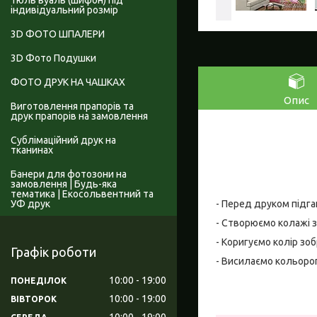
Тюль вуаль (шифон) під
індивідуальний розмір
3D ФОТО ШПАЛЕРИ
3D Фото Подушки
ФОТО ДРУК НА ЧАШКАХ
Опис
Виготовлення прапорів та
друк прапорів на замовлення
Сублімаційний друк на
тканинах
Банери для фотозони на
замовлення | Будь-яка
тематика | Екосольвентний та
УФ друк
- Перед друком підга
- Створюємо колажі з
- Коригуємо колір зо
Графік роботи
- Висилаємо кольоро
10:00
19:00
ПОНЕДІЛОК
10:00
19:00
ВІВТОРОК
10:00
19:00