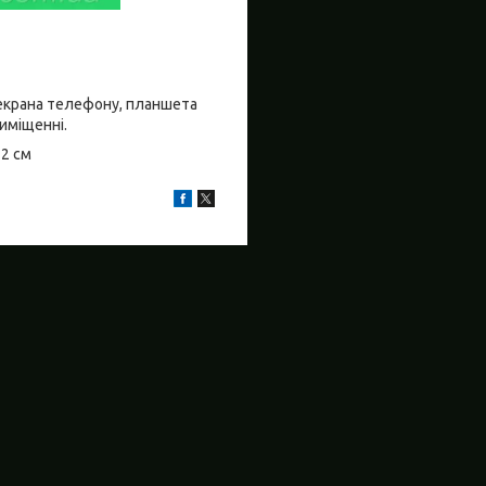
о екрана телефону, планшета
риміщенні.
±2 см