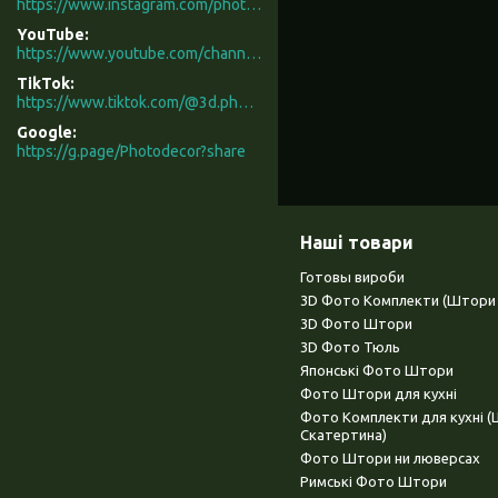
https://www.instagram.com/photodecor.com.ua/
YouTube
https://www.youtube.com/channel/UCXCUerfqRY1Pw7-IptdbqyA/videos
TikTok
https://www.tiktok.com/@3d.photodecor?is_from_webapp=1&sender_device=pc
Google
https://g.page/Photodecor?share
Наші товари
Готовы вироби
3D Фото Комплекти (Штори 
3D Фото Штори
3D Фото Тюль
Японські Фото Штори
Фото Штори для кухні
Фото Комплекти для кухні 
Скатертина)
Фото Штори ни люверсах
Римські Фото Штори