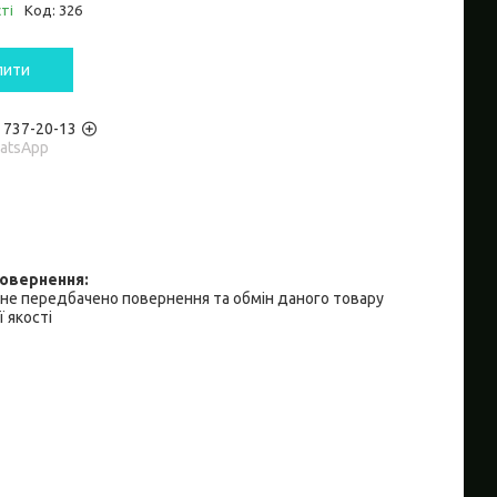
ті
Код:
326
пити
) 737-20-13
hatsApp
не передбачено повернення та обмін даного товару
 якості