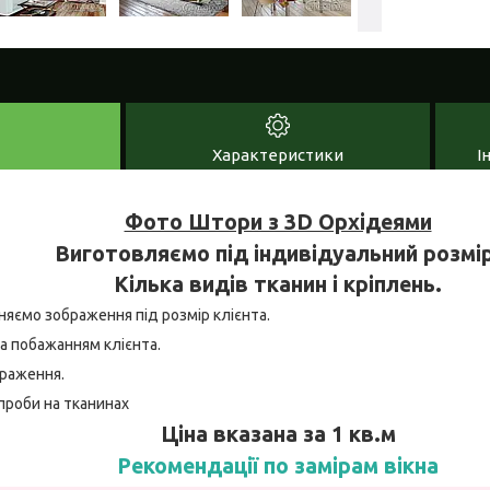
Характеристики
І
Фото Штори з 3D Орхідеями
Виготовляємо під індивідуальний розмір
Кілька видів тканин і кріплень.
няємо зображення під розмір клієнта.
а побажанням клієнта.
браження.
проби на тканинах
Ціна вказана за 1 кв.м
Рекомендації по замірам вікна