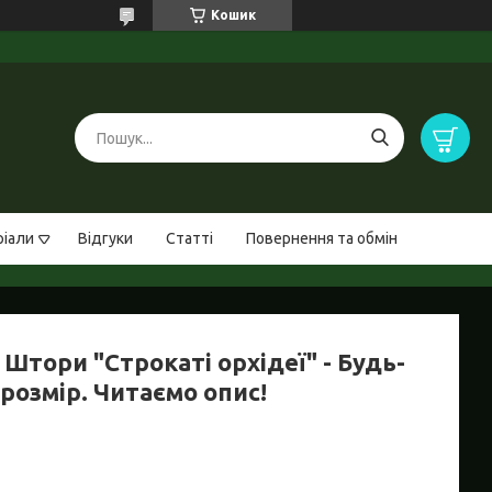
Кошик
ріали
Відгуки
Статті
Повернення та обмін
Штори "Строкаті орхідеї" - Будь-
розмір. Читаємо опис!