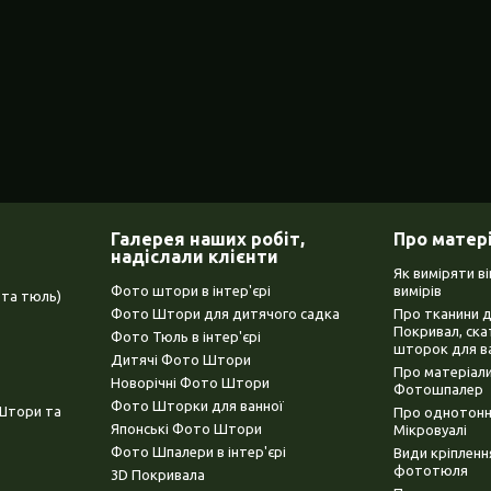
Галерея наших робіт,
Про матер
надіслали клієнти
Як виміряти в
Фото штори в інтер'єрі
вимірів
та тюль)
Фото Штори для дитячого садка
Про тканини 
Покривал, ска
Фото Тюль в інтер'єрі
шторок для в
Дитячі Фото Штори
Про матеріали
Новорічні Фото Штори
Фотошпалер
Фото Шторки для ванної
(Штори та
Про однотонни
Японські Фото Штори
Мікровуалі
Фото Шпалери в інтер'єрі
Види кріплен
фототюля
3D Покривала