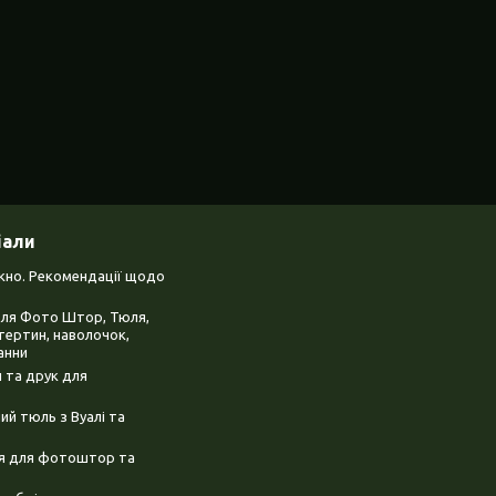
іали
ікно. Рекомендації щодо
для Фото Штор, Тюля,
тертин, наволочок,
анни
 та друк для
й тюль з Вуалі та
ня для фотоштор та