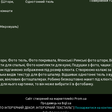
Повернення та
і (Штори,
Однотонний тюль
 кімнати
Мікровуаль)
и, Фото тюль, Фото покривала, Японські і Римські фото штори, Ві
и для спальні, Фото комплекти для кухні, Подушки з фото, чашки з
 підганяємо зображення під розмір клієнта. Створюємо колажі за 
ілька видів текстур для фото шпалер. Відшиває однотонні тюль з ву
х, вінілових фотошпалерах. Робимо безкоштовно макет під клієнта
для нього картинки, то він може вибрати її в фотобанку.
Сайт створений на маркетплейсі
Prom.ua
Продавець на Bigl.ua
ІНТЕРНЕТ МАГАЗИН "3D - ФОТО ІНТЕР’ЄРНИЙ ДЕКОР, ІНТЕР’ЄРНИЙ ТЕКСТИЛЬ" |
Поскаржитися на контен