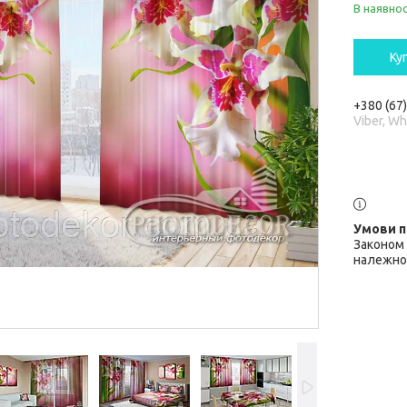
В наявнос
Ку
+380 (67
Viber, W
Законом 
належної