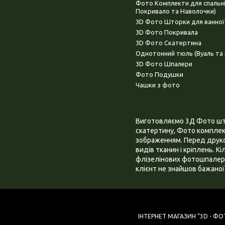
Фото Комплекти для спальн
Покривало та Наволочки)
3D Фото Шторки для ванної
3D Фото Покривала
3D Фото Скатертина
Однотонний тюль (Вуаль та 
3D Фото Шпалери
Фото Подушки
Чашки з фото
Виготовляємо 3Д Фото штор
скатертину, Фото комплект
зображенням. Перед друком
видів тканин і кріплень. К
флізелінових фотошпалера
клієнт не знайшов бажаної 