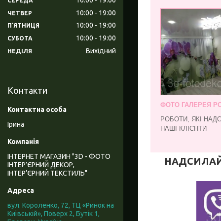
СЕРЕДА
10:00
19:00
ЧЕТВЕР
10:00
19:00
ПʼЯТНИЦЯ
10:00
19:00
СУБОТА
Вихідний
НЕДІЛЯ
Контакти
ФОТО ГАЛЕРЕЯ РО
РОБОТИ, ЯКІ НАД
Ірина
НАШІ КЛІЄНТИ
ІНТЕРНЕТ МАГАЗИН "3D - ФОТО
НАДСИЛАЙТЕ
ІНТЕР’ЄРНИЙ ДЕКОР,
ІНТЕР’ЄРНИЙ ТЕКСТИЛЬ"
вул. Короленко, 72, ТЦ «Ринок на
Київській», Поверх 2, Бутік 1,